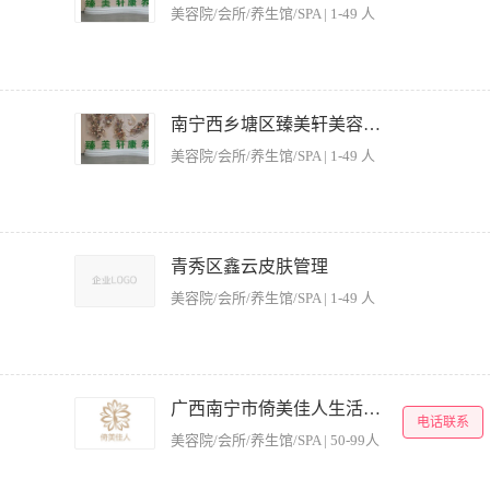
美容健康行业，有责任心，有较好的执行力。 4.能接受出差！！！！！ 福利待遇： 高底薪
美容院/会所/养生馆/SPA | 1-49 人
定节日有假 晋升渠道： 技术总监——总经理——股东——分公司总裁
美容服务。 2、讲究职业道德，做到文明服务，保持美容的高水准服务，维护公司声誉
便更好地提供服务。 4、负责保管美容及按摩工具，对工具、美容用品的采购提出建议。
南宁西乡塘区臻美轩美容养生馆
排的其他工作。 职位要求： 1、皮肤好，仪表大方，熟悉美容产品和手法， 2、持
美容院/会所/养生馆/SPA | 1-49 人
沟通，服务意识强，工作耐心细致； 4、吃苦耐劳，爱岗敬业，良好的个人素质，较高
美容养生服务。 2、讲究职业道德，做到文明服务，保持美容的高水准服务，维护公司
等，以便更好地提供服务。 4、负责保管美容及按摩工具。 5、参加美容院晨会，完成
青秀区鑫云皮肤管理
 1、皮肤好，仪表大方，熟悉美容产品和手法， 2、持有美容师证书者、理疗师证、
美容院/会所/养生馆/SPA | 1-49 人
，工作耐心细致； 4、吃苦耐劳，爱岗敬业，良好的个人素质，较高的职业素养和道德；
池山小区店 **薪资待遇：** 底薪+提成（面议）/月薪3000元起+手工提成 **招聘人
、敷膜等）； 2. 根据客户肤质推荐个性化美容方案及产品； 3. 操作基础仪器（如小
广西南宁市倚美佳人生活美容有限责任公司
电话联系
区域卫生及仪器消毒规范。 **任职要求：** 1. 近年有美容操作，手法娴熟（必备）； 
美容院/会所/养生馆/SPA | 50-99人
（敏感肌、痘痘肌等）； 4. 服务意识强，沟通表达能力佳； 5. 有肩颈、推背操作经
* 请发送简历至[邮箱/394419397@qq.com，或预约到店咨询。