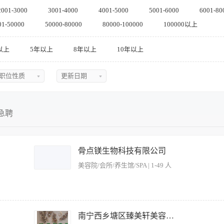
2001-3000
3001-4000
4001-5000
5001-6000
6001-80
01-50000
50000-80000
80000-100000
100000以上
以上
5年以上
8年以上
10年以上
职位性质
更新日期
不限
不限
全职
今日最新
急聘
兼职
近三天
实习
近五天
骨点镁生物科技有限公司
美容院/会所/养生馆/SPA | 1-49 人
临时
近一周
近两周
近一月
 1.负责给合作美容院培训品牌专业知识和销售方法 2.负责公司项目的跟进或者销售 
行，管理维护客户关系 5.熟练掌握公司品相专业知识、话术、技术 任职资格： 1..
南宁西乡塘区臻美轩美容养生馆
近二月