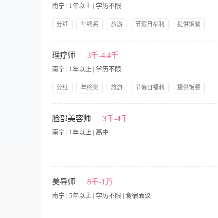
年龄22-30岁 2.善于沟通，热爱销售，敢于挑战高薪 3.热爱
南宁 | 1年以上 | 学历不限
提成+五险+出差包吃住+交通费用报销+带薪年假+节日福利+法
博士
分红
年终奖
旅游
节假日福利
提供饭餐
公司产品福利
岗前培训
【职责内容】 职责说明： 1、负责为美容院沙龙客人提供专业的
贵宾及常客档案，了解他(她)们的爱好、要求及皮肤的特性，以
理疗师
3千-4.4千
院晨会，完成每天工作流程报表与每月总结报表。 6、完成店长安
南宁 | 1年以上 | 学历不限
有美容院工作经验者优先考虑； 3、良好的语言表达能力，善于
德； 5、性格开朗乐观，积极向上，团队协作能力强。
分红
年终奖
旅游
节假日福利
提供饭餐
公司产品福利
岗前培训
【职责内容】 职责说明： 1、负责为美容院新老客人提供专业的
建立贵宾及常客档案，了解他(她)们的爱好、要求及皮肤的特性
脸部美容师
3千-4千
表与每月总结报表。 6、完成店长安排的其他工作。 职位要求：
南宁 | 1年以上 | 高中
者优先考虑； 3、良好的语言表达能力，善于沟通，服务意识强
乐观，积极向上，团队协作能力强。
**招聘职位：专业脸部美容师** **工作地点：**南宁青秀区仙葫天
描述： 1. 为客户提供专业的面部护理服务（清洁、去角质、按摩
美导师
8千-1万
等）； 4. 维护客户档案，跟进服务效果及满意度； 5. 保持工作
南宁 | 5年以上 | 学历不限 | 食宿面议
护理工作经验（熟手优先）； 3. 熟悉皮肤类型分析及常见问题处理
福利待遇： ✔ 带薪培训 + 技术晋升通道 ✔ 弹性排班 **应聘方式：*