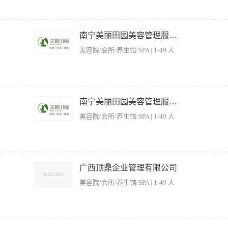
门店员工，让每一个员工都能发挥所长；用正面的态度和行劢、思想来引领自己的员工
目标的实现，50%是依赖主任个人的优异表现。主任所管理的店面，必须达成上级所
南宁美丽田园美容管理服务有限公司
证明自我的价值。 岗位要求： 1、具有5年以上美容行业工作经历，其中3年以上大
美容院/会所/养生馆/SPA | 1-49 人
愿参加岗前培训 ； 4、具有企业经理职位经验者优先考虑； 工作时间：早班9：00-1
1、赴上海进行专业化的岗前培训，公司承担交通费、住宿费； 2、舒适的工作环境、包工作餐及住
，享受公司分红； 4、员工入职购买五险、带薪年假、节日福利、员工常态培训、奖
的护理服务工作 2、协助美容顾问为顾客提供皮肤问题解决方案，做好顾客维护工作 3
极学习提高个人专业技术服务水平 职位要求： 1、职校、高中、中专以上学历，医学
南宁美丽田园美容管理服务有限公司
五官端正，面部皮肤无明显瑕疵； 4、具有良好的手部条件：手部皮肤细腻、柔软 、手掌
美容院/会所/养生馆/SPA | 1-49 人
 ； 6、愿意从事服务性行业，有相关工作经验优先； 7、具有良好的团队合作精神
班9：00-18：00 晚班：13：00-22：00 一周休一天。 福利待遇：6000-8000
2、舒适的工作环境、包工作餐及住宿； 3、具有较同行业更有竞争力的阶梯薪资，支
购买五险、带薪年假、节日福利、员工常态培训、奖励旅游、年终奖、工龄补贴、产品
业管理经验； 2、 拥有良好的职业敏感度、具备前瞻性，拥有运营门店的能力； 3、 
组织推动能力、抗压能力强；
广西顶鼎企业管理有限公司
美容院/会所/养生馆/SPA | 1-49 人
容/纤体咨询服务； 3、达成销售意向，成功推荐所经营产品； 4、维护好老客户; 5