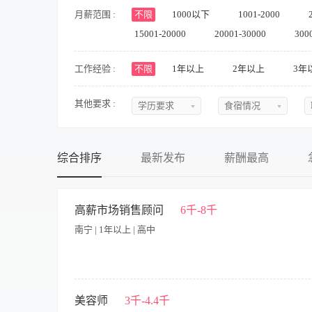
月薪范围 :
不限
1000以下
1001-2000
15001-20000
20001-30000
300
工作经验 :
不限
1年以上
2年以上
3年
其他要求 :
学历要求
食宿情况
不限
不限
初中
提供食宿
综合排序
最新发布
薪酬最高
中专
不提供食宿
中技
可提供吃
高薪市场销售顾问
6千-8千
南宁 | 1年以上 | 高中
高中
可提供住
大专
食宿面议
本科
特别说明：岗位需要出差，每月20天左右行程！！！！ 岗位职责：
好的沟通，实时把控客户需求 4.负责销售区内销售活动的策划、执
美容师
3千-4.4千
硕士