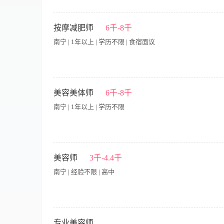
【岗位职责】 1、根据公司标准化流程，为终端顾客提供专业美
巧的培训与带教，提升团队专业水平及业绩产出。 3、协助门店
按摩减肥师
6千-8千
品及服务的意见，协助优化服务流程，提升复购率。 5、定期维
南宁 | 1年以上 | 学历不限 | 食宿面议
新品内测，确保掌握最新美容技术与产品知识。 【岗位要求】 1、
通面部护理、身体经络疏通、仪器操作等技术，持有美容师高级
4、亲和力强，擅长与30岁以上顾客沟通，具备较强的客户服务
行美容趋势有敏锐洞察力，能主动学习并传授新技法。
【岗位职责】 1、根据客户身体状况和需求，运用专业手法及仪
案，追踪调理进度，及时调整服务策略。 3、严格执行店面服务
美容美体师
6千-8千
信任关系。 5、积极参与门店组织的内部培训与考核，提升专业技
南宁 | 1年以上 | 学历不限
年龄30至45岁，身体健康，持有有效健康证。 2、具备1年以
使用专业减肥仪器者优先。 4、具备良好的沟通能力与服务意识
遵纪守法，无不良职业记录，具备团队协作精神。
【岗位职责】 1、根据客户需求，提供专业的美容美体服务，包
作规范执行服务流程，确保操作安全及效果。 3、维护客户关系
美容师
3千-4.4千
器具的清洁卫生，遵守店内消毒及安全管理规定。 5、协助店长
南宁 | 经验不限 | 高中
美体实操工作经验。 2、熟悉人体经络、穴位及常见美容手法，
问。 4、持有美容师资格证或相关培训证书者优先考虑。 5、具
【职责内容】 职责说明： 1、负责为美容院沙龙客人提供专业的
贵宾及常客档案，了解他(她)们的爱好、要求及皮肤的特性，以
专业美容师