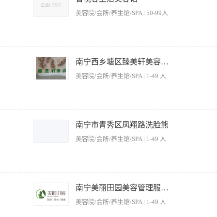
排的其他工作。 职位要求： 1、皮肤好，仪表大方，熟悉美容产品和手法， 2、持
美容院/会所/养生馆/SPA | 50-99人
沟通，服务意识强，工作耐心细致； 4、吃苦耐劳，爱岗敬业，良好的个人素质，较高
; 2、根据美容仪器要求、程序、性能进行美容护理操作; 3、保持工作环境的干净整洁;
-40岁，有3年以上的工作经验； 2、沟通理解能力强、手法娴熟，有服务意识; 3、具
南宁西乡塘区臻美轩美容养生馆
+奖金+包餐，买社保 三家门店地址（就近安排）： 南宁市青秀区：桂雅路11号、东盟一街
美容院/会所/养生馆/SPA | 1-49 人
店员的敬业精神，合理使用人才。 2、制定工作计划，分工明确，协助店员达成目标以
其他员工共同制定改善服务的方法，以身作则，执行服务承诺 4、定期了解客源拓展情
南宁市青秀区凤翔路洗脸熊
制度，协调店员之间的关系，维护良好的纪律。 6、督导日常工作，保证美容院各环节
美容院/会所/养生馆/SPA | 1-49 人
所值。 8、定期培训员工，以提高服务素质。 职位要求： 1、女性，年龄25岁-3
容师高级劳动资格认证或相当于高级美容师资格； 3、认真负责、诚心敬业、踏实肯干；
务能力、营销能力、指导能力及协调能力； 6、有美容院管理经验者优先。
美容服务。++ 2、讲究职业道德，做到文明服务，保持美容的高水准服务，维护公司声誉
，以便更好地提供服务。++ 4、负责保管美容及按摩工具，对工具、美容用品的采购
南宁美丽田园美容管理服务有限公司
、完成店长安排的其他工作。 职位要求： 1、皮肤好，仪表大方，熟悉美容产品和手法
美容院/会所/养生馆/SPA | 1-49 人
达能力，善于沟通，服务意识强，工作耐心细致； 4、吃苦耐劳，爱岗敬业，良好的个
强。