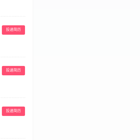
欢销售； 3、沟
底薪+销售提成
投递简历
欢销售； 3、沟
底薪+销售提成
投递简历
，有销售行业工
劳，能接受出
投递简历