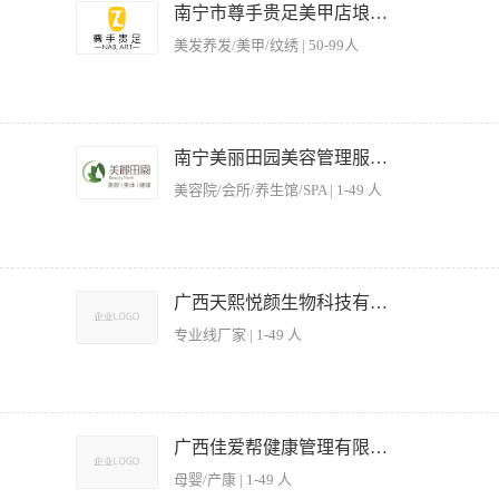
1、普通话标准； 2、2年以上销售工作经验，具备团队合作精神； 3、具有较强的沟通
南宁市尊手贵足美甲店埌西分店
一小时
美发养发/美甲/纹绣 | 50-99人
的美容服务。 2、讲究职业道德，做到文明服务，保持美容的高水准服务，维护公司声
以便更好地提供服务。 4、负责保管美容及按摩工具，对工具、美容用品的采购提出建
南宁美丽田园美容管理服务有限公司
长安排的其他工作。 职位要求： 1、皮肤好，仪表大方，熟悉美容产品和手法， 2
美容院/会所/养生馆/SPA | 1-49 人
善于沟通，服务意识强，工作耐心细致； 4、吃苦耐劳，爱岗敬业，良好的个人素质，
优雅的形体语言表达技巧。 3. 思维敏捷，具备对客户心理活动的洞察力 4. 人际关系的协调
广西天熙悦颜生物科技有限公司
专业线厂家 | 1-49 人
广西佳爱帮健康管理有限公司
母婴/产康 | 1-49 人