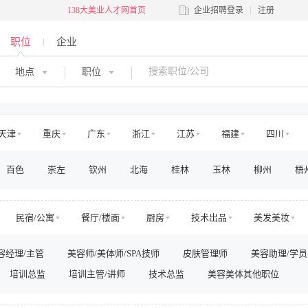
138大美业人才网首页
企业招聘登录
注册
职位
企业
地点
职位
天津
重庆
广东
浙江
江苏
福建
四川
河北
河南
吉林
江西
辽宁
陕西
黑龙江
百色
崇左
钦州
北海
桂林
玉林
柳州
梧
澳门
国外
民宿/公寓
餐厅/楼面
厨房
技术出品
美发美妆
交通
娱乐
运动健身
零售管理
店面店员
电商运营
美容经理/主管
美容师/美体师/SPA技师
皮肤管理师
美容助理/学员
房地产销售/中介
房地产工程
高层管理
市场/运营
销售
培训总监
培训主管/讲师
技术总监
美容美体其他职位
法务/咨询
IT/电脑
工程/维修
安保/消防
生产营运
其他