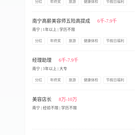
分红
年终奖
旅游
健康体检
节假日福利
社保
带薪年假
提供饭餐
提供交通费
【职责内容】 职位描述：? 1、门店的指挥者。负责带领指挥
公司产品福利
岗前培训
提供住宿
是让员工影响你的决策和思维。 2、业绩目标的实现者。营业额
南宁高薪美容师五险高提成
6千-7.9千
助公司创造盈利。在实现目标的过程中，主任必须以身作则，才能
南宁 | 1年以上 | 学历不限
长工作经历； 2、具有良好的团队协调能力，充满工作激情； 3、自
班：13：00-22：00 福利待遇：10000-15000元/月 
分红
年终奖
旅游
健康体检
节假日福利
同行业更有竞争力的阶梯薪资，支持内部竞聘实现员工更高价值
社保
带薪年假
提供饭餐
提供交通费
金、工龄补贴、分红、生日福利、高额提成产品福利等。
【职责内容】 职位描述： 1、按照规范要求开展SPA中心顾客
公司产品福利
岗前培训
提供住宿
各项运营标准 4、准确有效地管理个人工作用产品、物品 5、积
经理助理
6千-7.9千
优先，户籍不限； 2、年龄35岁以下，身高158以上 ； 3、
南宁 | 3年以上 | 大专
动灵活； 5、性格开朗、乐于沟通，能够清晰地表达对事物的认识
能力 ； 8、自愿参加美丽田园50-60天的岗前专业培训 ； 工作时间：早
分红
年终奖
旅游
健康体检
节假日福利
1、赴上海进行专业化的岗前培训，公司承担交通费、住宿费； 
社保
带薪年假
提供饭餐
提供交通费
员工更高价值，努力冲收入过万元只是小数字； 4、员工入职
【职责内容】 1、 大专以上毕业，5-8年连锁门店管理或美容行
公司产品福利
岗前培训
提供住宿
力、有良好的沟通能力和书面表达能力； 4、 较强的执行力和
美容店长
8万-10万
南宁 | 经验不限 | 学历不限
工作内容： 1、负责门店顾客接待； 2、为来店客户提供专业的美