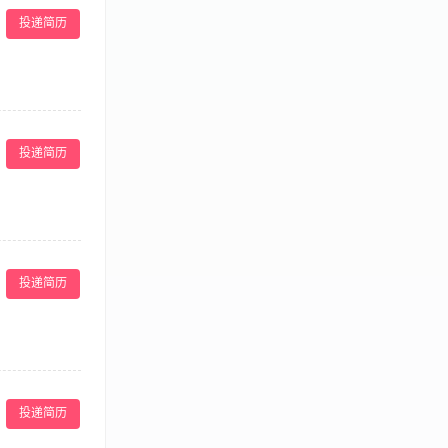
能力和亲和力。
投递简历
誉。 3、定期建
议。 5、参加
投递简历
、持有美容师证书
较高的职业素养
能力强 5. 具
投递简历
投递简历