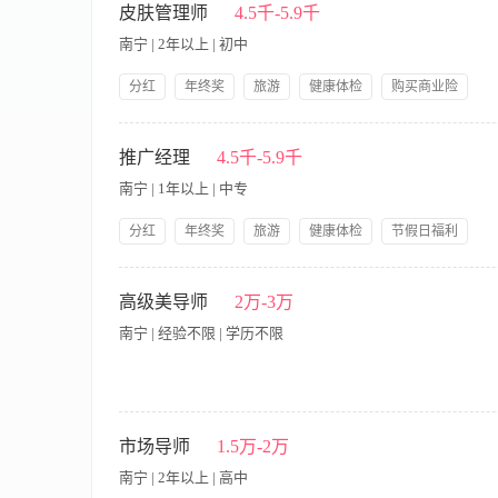
练，考核; 6、协助私人顾问完成顾客到店率管理。 任职资格： 
皮肤管理师
4.5千-5.9千
工作时间：早班：9：00-18:00，晚班：12:00-21:00，中间休息
南宁 | 2年以上 | 初中
分红
年终奖
旅游
健康体检
购买商业险
节假日福利
公司产品福利
岗前培训
【职责内容】 职责说明： 1、负责为美容院沙龙客人提供专业
立贵宾及常客档案，了解他(她)们的爱好、要求及皮肤的特性，
推广经理
4.5千-5.9千
美容院晨会，完成每天工作流程报表与每月总结报表。 6、完成店
南宁 | 1年以上 | 中专
者、有美容院工作经验者优先考虑； 3、良好的语言表达能力，
和道德； 5、性格开朗乐观，积极向上，团队协作能力强。
分红
年终奖
旅游
健康体检
节假日福利
社保
带薪年假
提供饭餐
提供交通费
【职责内容】 1. 丰富的宣传、策划、推广行业知识和经验。 2. 
公司产品福利
岗前培训
提供住宿
有时尚眼光的工作能力
高级美导师
2万-3万
南宁 | 经验不限 | 学历不限
市场导师
1.5万-2万
南宁 | 2年以上 | 高中