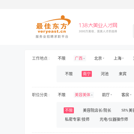
工作地点 :
不限
广西
北京
上海
安徽
海南
山东
山西
不限
南宁
河池
来宾
新疆
西藏
内蒙古
香港
职位分类 :
不限
美容美体
前厅
客房
护士/护理
旅游/景区/乐园
旅游
不限
美容院店长/院长
SPA 
房地产开发
房地产规划与设计
私密专家/技师
光电/仪器操作师
人力资源
行政
财务/审计/税务
影视/演出
储备/实习
兼职