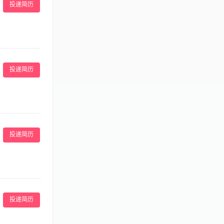
投递简历
有美容师证书者、
的职业素养和道
 4、学习产品知
有亲和力和团队
投递简历
日本园； 南宁市
及提升店员的技
况和市场竞争动
投递简历
的正常营运。
8岁，五官端
 4、具有一定
。++ 3、定
提出建议。++
投递简历
， 2、持有美
人素质，较高的