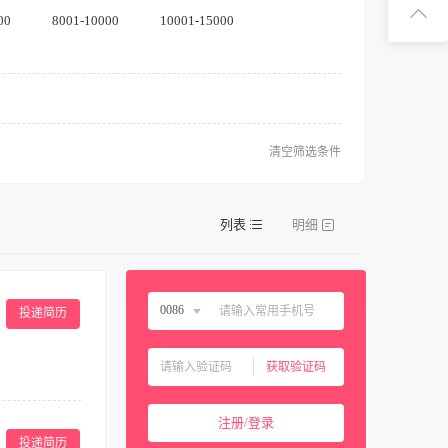
扫码下
00
8001-10000
10001-15000
扫码关注1
清空筛选条件
列表
明细
0086
投递简历
中国大陆
0086
获取验证码
中国香港
00852
3.与客户保持良
中国澳门
00853
注册/登录
形象好，气质佳，
中国台湾
00886
投递简历