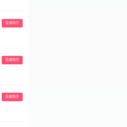
达成任务，而不
托之任务，并帮
投递简历
型连锁美容店店
8：00 晚
宿； 3、具有较
励旅游、年终奖
、严格执行公司的
、美容相关专业者
投递简历
多肉、手部关节活
和一定的工作配合
元/月，努力则过万
持内部竞聘实现
福利等。
赋有现代管理能
投递简历
、完成员工成长训