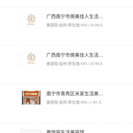
容护肤及身体护理服务，确保服务品质与顾客满意度。 2、负责店铺员工美容技能、产
开展各类营销活动（如体验课、沙龙、节日促销），配合完成月度销售目标。 4、收集
广西南宁市倚美佳人生活美容有限责任公司
护顾客档案，跟进顾客调理效果，建立长期信任关系，促进老客转介绍。6、参与公司
美容院/会所/养生馆/SPA | 50-99人
年龄30-45岁，学历不限，5年以上美业从业经验，其中至少2年美导师或店务培训岗位
证书或相关资质者优先。 3、具备良好的口才与演示能力，能独立编写培训课件并完
意识。 5、抗压能力强，适应省内短期出差（如有门店驻场需求），能配合门店排班制工
器设备提供针对性按摩减肥服务，确保服务效果与客户满意度。 2、协助客户制定个性
流程与卫生标准，做好工具、仪器的消毒与维护。 4、向客户普及科学减脂知识，解答
广西南宁市倚美佳人生活美容有限责任公司
能及服务水准。 6、配合团队完成客户档案管理、服务记录及日常运营支持工作。 【
美容院/会所/养生馆/SPA | 50-99人
上按摩、减肥或相关美体工作经验，能独立完成服务操作。 3、熟悉人体经络穴位及常见
，耐心细致，善于倾听客户需求。 5、学历不限，热爱美业，有责任心，能适应排班制工
括面部护理、身体按摩、经络疏通、纤体塑形等项目。 2、熟练使用各类美容仪器及产
，根据客户肤质及身体状况提供个性化护理建议，提升客户满意度与复购率。 4、保持
南宁市青秀区米家生活美容中心
进行产品及服务项目的推广，配合完成月度销售目标。 【岗位要求】 1、学历不限，具
美容院/会所/养生馆/SPA | 1-49 人
掌握基础面部护理及身体按摩技能。 3、具备良好的客户服务意识及沟通能力，能够耐
备团队合作精神，服从工作安排。
美容服务。 2、讲究职业道德，做到文明服务，保持美容的高水准服务，维护公司声誉
便更好地提供服务。 4、负责保管美容及按摩工具，对工具、美容用品的采购提出建议。
善悦容生活美容馆