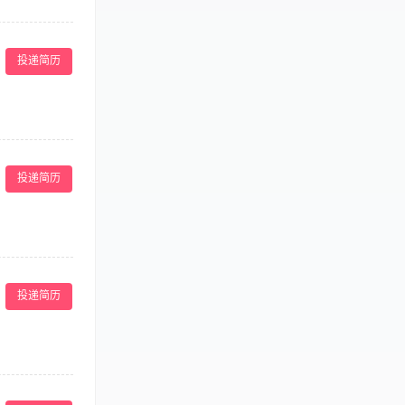
品知识、销售技
并反馈顾客对产
投递简历
内部技术研讨及
经验。 2、精
成小组级教学。
作。 6、对流
化减重及塑形方
疑虑，建立长期
投递简历
岗位要求】 1、
减肥手法，熟练
作节奏。 6、
品，严格按照操
工作区域及所用
投递简历
有1年以上美容
心解答客户疑
。 3、定期建立
 5、参加美容