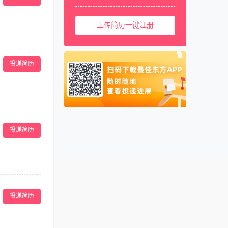
+业绩提成+技术
美国
001
上传简历一键注册
西班牙
0034
马来西亚
0060
。 3、定期建立
 5、参加美容
新加坡
0065
投递简历
有美容师证书者、
泰国
0066
的职业素养和道
柬埔寨
00855
阿联酋
00971
声誉。 3、定期
卡塔尔
00974
每天工作流程报
投递简历
有美容院工作经验
 5、性格开朗
数：3人 *职位
气泡、脱毛设备
投递简历
2. 半年以上面部
验者加分。 **