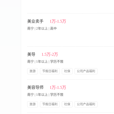
【岗位要求】 1、形象气质佳，有美容或美导行业工作经验(能力突
通能力强，语言表达能力良好; 4、有一定的上进心和挑战高薪的欲
美业卖手
1万-1.5万
+节假日福利+奖金 【工作时间】 月休四天
南宁 | 2年以上 | 高中
【岗位要求】 1、形象气质佳，有美容或美导行业工作经验(能力突
通能力强，语言表达能力良好; 4、有一定的上进心和挑战高薪的欲
美导
1.5万-2万
+节假日福利+奖金 【工作时间】 月休四天
南宁 | 1年以上 | 学历不限
旅游
节假日福利
社保
公司产品福利
岗前培训
【职责内容】 职位要求：美导、操作老师任职资格、年龄：20-3
作一年及以上。 3、身高不低于158，体重45-70公斤。 4
美容导师
1万-1.5万
差，抗压力强。 6、具有较强的沟通能力、责任心。 7、有经验
南宁 | 1年以上 | 学历不限
旅游
节假日福利
社保
公司产品福利
岗前培训