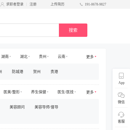
求职者登录
注册
上传简历
191-0678-9827
搜索
湖南
湖北
贵州
云南
更多
青海
甘肃
台湾
宁夏
州
防城港
贺州
贵港
App
医美/整形
养生保健
医生/医技
更多
电商其他
物业管理
微信
美容顾问
美容导师/督导
/商务拓展
收益/预订
客服及支持
采购/物流
供应链
直播
客服