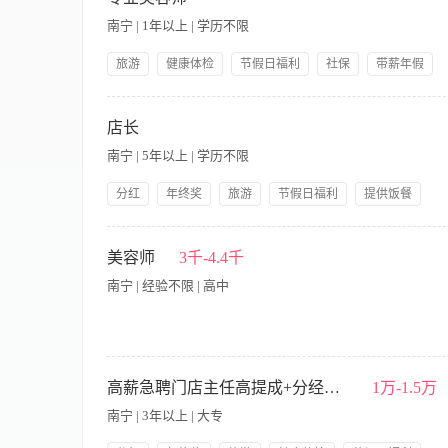
院晨会，完成每天工作流程报表与每月总结报表。 6、完成店长安
南宁 | 1年以上 | 学历不限
有美容院工作经验者优先考虑； 3、良好的语言表达能力，善于
德； 5、性格开朗乐观，积极向上，团队协作能力强。
旅游
健康体检
节假日福利
社保
带薪年假
提供饭餐
公司产品福利
岗前培训
【职责内容】 岗位职责: 1、为顾客提供皮肤护理、美容美体服务
识和专业技术，不断提高自身职业素质和技能。 任职资格: 1、22
店长
精神； 综合薪资：5000-******元 福利：底薪+提成+手工
南宁 | 5年以上 | 学历不限
西乡塘区：火炬路4号。
分红
年终奖
旅游
节假日福利
提供饭餐
公司产品福利
岗前培训
【职责内容】 职责说明： 1、解释本美容院的服务意识，培育
术和销售能力。 3、分析顾客的意见，解释服务目标及标准，与
美容师
3千-4.4千
态，并分析形势，制定对策。 5、订立公正、合理、有效的奖罚
南宁 | 经验不限 | 高中
7、选择优质的产品为顾客服务，确保产品效果良好，质量稳定，物有
正，形象大方，气质良好，具有管理魄力及亲和力； 2、具备美
的职业技能，熟悉美容业的经营与运作模式； 5、具有良好的业
【职责内容】 职责说明： 1、负责为美容院沙龙客人提供专业的
期建立贵宾及常客档案，了解他(她)们的爱好、要求及皮肤的特性
高薪急聘门店主任高提成+分经+年终奖+五险
1万-1.5万
5、参加美容院晨会，完成每天工作流程报表与每月总结报表。 6
南宁 | 3年以上 | 大专
容师证书者、有美容院工作经验者优先考虑； 3、良好的语言表
职业素养和道德； 5、性格开朗乐观，积极向上，团队协作能力