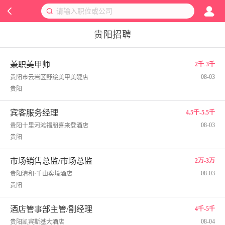
贵阳招聘
兼职美甲师
2千-3千
08-03
贵阳市云岩区野绘美甲美睫店
贵阳
宾客服务经理
4.5千-5.5千
08-03
贵阳十里河滩福朋喜来登酒店
贵阳
市场销售总监/市场总监
2万-3万
08-03
贵阳清和·千山奕境酒店
贵阳
酒店管事部主管/副经理
4千-5千
08-04
贵阳凯宾斯基大酒店