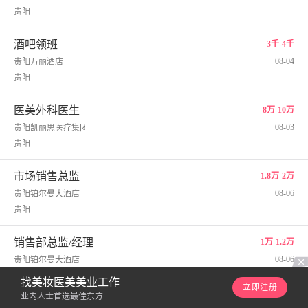
贵阳
酒吧领班
3千-4千
08-04
贵阳万丽酒店
贵阳
医美外科医生
8万-10万
08-03
贵阳凯丽思医疗集团
贵阳
市场销售总监
1.8万-2万
08-06
贵阳铂尔曼大酒店
贵阳
销售部总监/经理
1万-1.2万
08-06
贵阳铂尔曼大酒店
贵阳
找美妆医美美业工作
立即注册
业内人士首选最佳东方