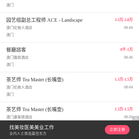
澳门
园艺组副总工程师 ACE - Landscape
3.3万-3.8万
08-04
澳门伦敦人酒店
澳门
餐廳諮客
8千-1万
08-06
澳门雅辰酒店
澳门
茶艺师 Tea Master (长嘴壶)
1.3万-1.5万
08-04
澳门伦敦人酒店
澳门
茶艺师 Tea Master (长嘴壶)
1.3万-1.5万
08-04
澳门康莱德酒店
澳门
找美妆医美美业工作
立即注册
业内人士首选最佳东方