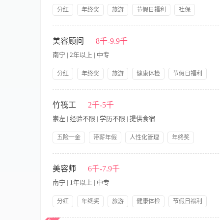
分红
年终奖
旅游
节假日福利
社保
带薪年假
公司产品福利
岗前培训
提供住宿
【职责内容】 职岗简介：负责私御品牌在广西市场的营运推广、
面诊、腹诊有一定的掌握 2、具有较强的店销能力，对方
美容顾问
8千-9.9千
广西区内出差工作 福利待遇：底薪+提成+津贴+福利+社保+年假+外
南宁 | 2年以上 | 中专
分红
年终奖
旅游
健康体检
节假日福利
社保
带薪年假
提供饭餐
提供交通费
【职责内容】 职位要求： 1、18-35岁，形象气质佳，热爱
公司产品福利
岗前培训
提供住宿
经理及相关销售经验者优先考虑； 3、有销售意识服务意识，具
竹筏工
2千-5千
崇左 | 经验不限 | 学历不限 | 提供食宿
五险一金
带薪年假
人性化管理
年终奖
绩效奖金
法定三薪
岗位津贴
海外工作机会
【岗位职责】 负责酒店竹筏的安全驾驶与客人水上接送服务，确
生日福利
店龄奖
规定，正确使用安全设备。 关注水域环境变化（如水位、天气等
美容师
6千-7.9千
竹筏下午茶等特色水上服务项目的执行。 完成上级交办的其他相
南宁 | 1年以上 | 中专
质：建议持有内河适航船员证，有操作竹筏、电动船、渡轮等经
沟通能力：具备一定的讲解与沟通能力，能与客人进行良好互动。
分红
年终奖
旅游
健康体检
节假日福利
小时，分为a班（全天）和b班（半天） 月休6天+10个b班半天 
社保
带薪年假
提供饭餐
提供交通费