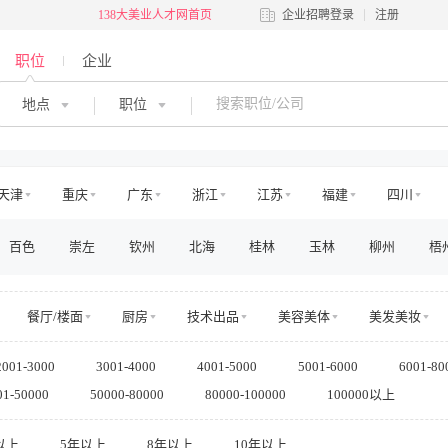
138大美业人才网首页
企业招聘登录
注册
职位
企业
地点
职位
天津
重庆
广东
浙江
江苏
福建
四川
河北
河南
吉林
江西
辽宁
陕西
黑龙江
百色
崇左
钦州
北海
桂林
玉林
柳州
梧
澳门
国外
餐厅/楼面
厨房
技术出品
美容美体
美发美妆
交通
娱乐
运动健身
零售管理
店面店员
电商运营
2001-3000
3001-4000
4001-5000
5001-6000
6001-80
房地产销售/中介
房地产工程
高层管理
市场/运营
销售
01-50000
50000-80000
80000-100000
100000以上
法务/咨询
IT/电脑
工程/维修
安保/消防
生产营运
其他
以上
5年以上
8年以上
10年以上