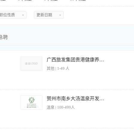
职位性质
更新日期
不限
不限
全职
今日最新
急聘
兼职
近三天
实习
近五天
广西旅发集团贵港健康养老有限公司
其他 | 1-49 人
临时
近一周
近两周
近一月
格执行护理操作规范；3、做好长者房间及物品清洁消毒；4、掌握长者生活习惯，及时
护理专业，具备扎实的护理理论知识和实践技能。 2、持有养老护理员证，具备合法从事
贺州市南乡大汤温泉开发有限公司西溪森林温泉度假邨
近二月
导尿等。 4、具备敏锐的观察力和判断力，能够及时发现和处理患者的异常情况。 5、
温泉 | 100-499人
通。 6、具备高度的责任心和职业道德素质，能够认真对待每一位患者，确保护理质量
术的发展和变化。 8、富有爱心、细心、耐心和同情心，能够关心、体贴患者，为患
助温泉经理建立健全温泉的组织管理体系，使之合理化、精简化、高效化； 3、做好培训