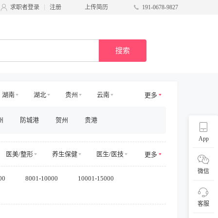
求职者登录
注册
上传简历
191-0678-9827
搜索
湖南
湖北
贵州
云南
更多
青海
甘肃
台湾
宁夏
州
防城港
贺州
贵港
App
医美/整形
养生保健
医生/医技
更多
电商其他
物业管理
微信
00
8001-10000
10001-15000
/商务拓展
收益/预订
客服及支持
采购/物流
供应链
直播
客服