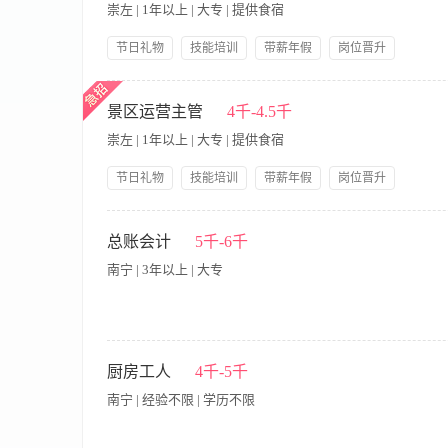
崇左 | 1年以上 | 大专 | 提供食宿
节日礼物
技能培训
带薪年假
岗位晋升
包吃包住
人性化管理
五险一金
【岗位职责】 1、负责项目内各类主题活动（含节庆、夜游、亲
包括物资采购、场地布置、人员调度、合作方对接及现场流程管控
景区运营主管
4千-4.5千
果，收集客人反馈，建立活动评估体系并优化后续方案。 5、管
崇左 | 1年以上 | 大专 | 提供食宿
文化资源，策划具有景区特色的长期活动IP，提升品牌影响力。
验者优先。 2、具备较强的统筹组织与沟通协调能力，能独立完
节日礼物
技能培训
带薪年假
岗位晋升
能力。 4、热爱文旅行业，对崇左当地文化或自然景观有基础认
包吃包住
人性化管理
五险一金
岗位职责： 1、现场运营管理：开闭园管理（确保每日准时、
拥堵）服务标准监督（确保各岗按SOP执行） 2、客户与服务
总账会计
5千-6千
防安全，执行应急预案） 3、物资与后勤（申领、盘点、管理日
南宁 | 3年以上 | 大专
管理、旅游管理、酒店管理专业优先）经验2年以上服务业现场
报，不限男女年龄要求22-40岁。 核心能力要求： 1、执行
预案或者常识迅速解决。 3、沟通协调与领导力：能够清晰地向
理解“效率”“成本”基础概念，在工作中优化。
岗位职责： 1、日常财务核算、会计凭证、税务工作； 2、审
年报； 4、依据费用管理规定，合理控制费用支出； 5、定期检
厨房工人
4千-5千
1、大专及以上学历，会计学或财务管理专业； 2、有不断学习的
南宁 | 经验不限 | 学历不限
经验 薪资：5000-7000元/月 综合福利 1.五险,周末双休 