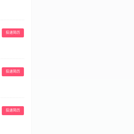
力。 必须要有
洽谈团队出行合
立完善客户档
投递简历
议。
，必要时进行急
 5、协助完成
投递简历
书（如游泳救生
良好，能适应长
。 3.、确保
开朗。 4、沟通
投递简历