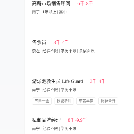
才，提高服务质量和员工素质； 4、参与制定温泉资源战略规划
高薪市场销售顾问
6千-8千
理工作。 【岗位要求】 1、3-5年温泉旅游景区管理相关工作经
南宁 | 1年以上 | 高中
特别说明：岗位需要出差，每月20天左右行程！！！！ 岗位职责：
好的沟通，实时把控客户需求 4.负责销售区内销售活动的策划、执
售票员
3千-4千
年龄22-30岁 2.善于沟通，热爱销售，敢于挑战高薪 3.热爱
崇左 | 经验不限 | 学历不限 | 食宿面议
提成+五险+出差包吃住+交通费用报销+带薪年假+节日福利+法
岗位职责 1、负责景区售票窗口的日常工作，包括售票、换票、
售票过程中现金、票据的安全，遵守财务制度和操作程序。 4、
游泳池救生员 Life Guard
3千-4千
常情况进行处理，并及时向上级汇报。 6、定期整理和统计票务
南宁 | 经验不限 | 学历不限
客关于票务的疑问，提供旅游建议和信息。 8、熟悉并掌握景区
动、市场调研等。 岗位要求 1、旅游管理、酒店管理、市场营销
五险一金
技能培训
带薪年假
岗位晋升
握基本的计算机操作技能，熟悉办公软件和票务系统的使用。 4
温馨有爱
培训发展
员工生日礼物
包吃包住
客为中心，提供优质的服务体验。 6、工作认真负责，细心耐心
【岗位职责】 1、负责游泳池区域的日常安全巡视，确保泳客安全
节日礼物
8、具备良好的团队合作精神和协作能力，能够与同事共同完成
检查并维护救生设备，确保设备完好可用 5、记录每日安全巡查情
私御品牌经理
8千-9.9千
格证书 2、具备基本的急救知识和技能 3、身体健康，能适应长
南宁 | 经验不限 | 学历不限
适应轮班工作制，包括周末和节假日