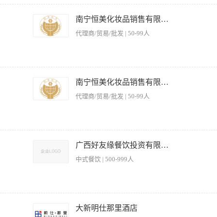
，上不封顶。 2、培训：有完善的新人培训和上岗带教机制； 3、福利：五险、免费住宿、
→省级总经理，优秀者可入股成为合伙人。 岗位职责： 1、负责会员门店医美卡项的
南宁恒美化妆品销售有限公司
求： 1、1年以上销售经验，有美业、美容行业经验优先； 2、形象良好，要有一定的
代理商/贸易/批发 | 50-99人
划、推广、跟进、营销。 2、负责公司高端抗衰/涉外项目执行，压单工作。 3、负责新
以上美业品牌操作实战经验，具备新品上市、市场推广、品牌形象建立及维护成功经验。 
南宁恒美化妆品销售有限公司
、能组织召开各类招商会、终端会、培训会。 4、团队协助性强，有领导能力和人格魅
代理商/贸易/批发 | 50-99人
户开发； 2、负责维护良好的客户的关系； 3、负责解答客户对项目相关咨询； 4、全
要求： 1、形象佳，乐观开朗，思维活跃，踏实稳重，愿意接受挑战； 2、具备两年
广西好友缘餐饮投资有限公司
通能力较强，具有一定的谈判技巧； 4、有高端合作商渠道或客户资源优先； 5、医学
中式餐饮 | 500-999人
严格执行(食品卫生法)生产，确保食品安全 3.带领团队完成每天生产任务 4.进行新产品的
或大型包点工厂的生产经验（会操作包子机设备） 2.能针对性生产食堂需求的包点品种
大新明仕那里酒店