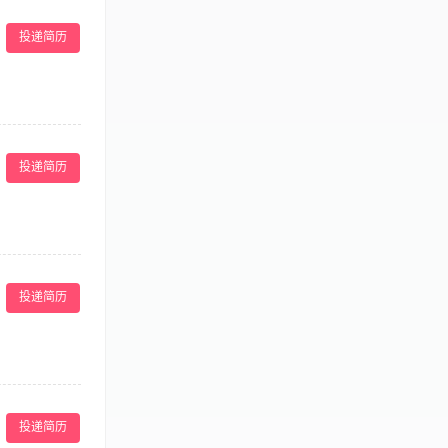
、严格执行公司的
、美容相关专业者
投递简历
、手部关节活动灵
定的工作配合能
月，努力则过万
持内部竞聘实现
福利等。
对工作区域进行
照酒店健康、安
投递简历
的妇科学知识，
出差工作
投递简历
责游泳池水质的
游泳者的动向，
投递简历
生急救技术，懂