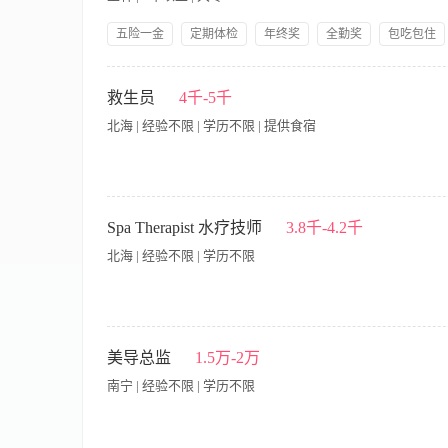
得游泳卫生消毒知识，取得白卡以上救生证书。 2、能按服务工
救生员证书！！！
五险一金
定期体检
年终奖
全勤奖
包吃包住
提供食宿
周末双休
技能培训
接待个人、企事业单位客户，推广国内旅游线路、研学团建、商
作；跟进订单全流程，对接计调、车队落实出行安排；维护政企
救生员
4千-5千
案；准确讲解行程、包车条款、票务规则，合规签订合同；出行
北海 | 经验不限 | 学历不限 | 提供食宿
【岗位职责】 1、负责酒店泳池区域的日常安全巡视，确保泳客
救或心肺复苏； 3、维护泳池秩序，监督泳客遵守安全规定，制
Spa Therapist 水疗技师
3.8千-4.2千
泳池开放前的准备工作，及安全检查； 6、记录每日安全巡查情
北海 | 经验不限 | 学历不限
员职业资格证）； 2、具备基础急救知识和技能，熟悉心肺复苏（
时间站立及水中救援工作； 5、具备良好的沟通能力，能清晰传
1、为客人提供身体按摩、身体套餐疗程、面部护理、手部护理
水疗区域和所有设施设备的安全。 4.、全面了解水疗部的各项服务
美导总监
1.5万-2万
能力强。
南宁 | 经验不限 | 学历不限