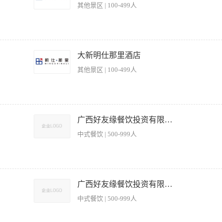
其他景区 | 100-499人
子互动等）的创意策划、方案撰写及落地执行，确保活动品质与游客体验。 2、统筹活
。 3、协调运营、安保、接待等部门，保障活动期间安全有序，及时处理突发状况。 
大新明仕那里酒店
理活动部团队，制定排班计划，指导下属完成日常执行任务，提升团队协作效率。 6、
其他景区 | 100-499人
 【岗位要求】 1、大专及以上学历（优秀者可放宽），专业不限；有活动策划、文旅
成中型活动全流程管理。 3、执行力强，注重细节，能适应快节奏工作环境；具备一定
知者优先。 5、年龄、性别不限，欢迎有创意、有热情的实干型人才加入。
有序开园经营）人员调度（根据客流排班，指挥临时工）动线优化（后期确保游客在园
与安全（处理客诉，突发事件，拥有一客的小额免赔权）安全管理（每日和员工巡检设
广西好友缘餐饮投资有限公司
常耗材等）设备维护（协调咖啡机、餐车设备等的日常保养与报修） 任职要求： 学历
中式餐饮 | 500-999人
管理经验（景区班长、连锁店店长、酒店大堂经理）技能熟悉使用办公软件，进行简单
力与责任心：坚定不移执行既定标准和流程； 2、应急处理能力：面对客诉、设备故障等突
员工下达指令，调动和激励团队，能跨部门（市场、财务等）进行有效沟通 4、基础的
核公司财务报表、核对关联往来，合并报表并进行财务分析； 3、根据要求，对外提供财
查会计政策执行情况，严控操作风险，解决存在问题； 6、提供对外审计所需财会资料
广西好友缘餐饮投资有限公司
意愿和能力； 3、有良好的沟通和人际交往能力，组织协调能力和承压能力 4、具有3
中式餐饮 | 500-999人
2.综合薪资包括基本工资+岗位津贴+其他综合奖金 3.带薪年假、婚假、节日福利、集团福利等