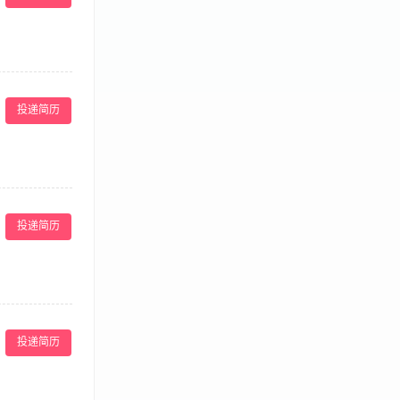
动筹备全流程，
4、监控活动效
投递简历
挖掘本地及周边
或综艺类执行经
抗压能力与应变
区流动顺畅，不
施安全，监督消
投递简历
大专以上（行政
的数据登记和汇
发事件能够按照
运营思维：能够
务月报、季报和
。 任职资格：
投递简历
年以上相关工作