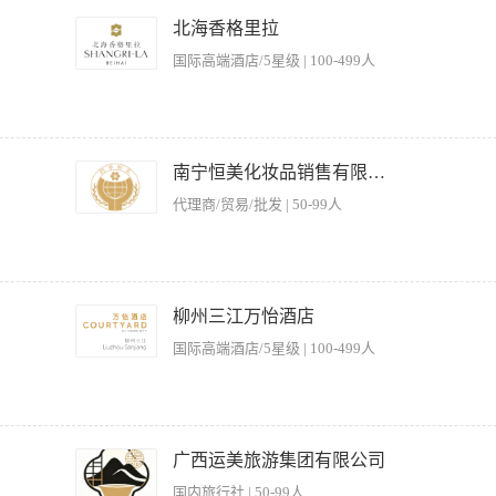
的护理服务工作 2、协助美容顾问为顾客提供皮肤问题解决方案，做好顾客维护工作 3
极学习提高个人专业技术服务水平 职位要求： 1、职校、高中、中专以上学历，医学
北海香格里拉
端正，面部皮肤无明显瑕疵； 4、具有良好的手部条件：手部皮肤细腻、柔软 、手掌多肉
国际高端酒店/5星级 | 100-499人
 6、愿意从事服务性行业，有相关工作经验优先； 7、具有良好的团队合作精神和一
9：30-18：30 晚班：13：00-22：00 一周休一天。 福利待遇：5000-8000元/
2、舒适的工作环境、包工作餐及住宿； 3、具有较同行业更有竞争力的阶梯薪资，支
购买五险、带薪年假、节日福利、员工常态培训、奖励旅游、年终奖、工龄补贴、产品
健身房日常用品，办公用品的领取； 3.当客人来时进行更衣柜钥匙及毛巾的发放； 4.
主管汇报客人的特殊要求和设备需要改进的地方； 6.为客人指导正确使用健身设备，按
南宁恒美化妆品销售有限公司
代理商/贸易/批发 | 50-99人
根据加盟店的情况组织小型店销、店内工作管理的指导性工作 职岗要求：1、有一定
的口头表达能力及学习能力 4、有一年以上工作经验 5、能适应广西省内
柳州三江万怡酒店
国际高端酒店/5星级 | 100-499人
迅速处理，做好抢救工作并及时向领导报告。 2、认真做好每天的清场工作。 3、负
无关人员闲谈，救生台不得空岗，无关人员不得进入池面。 5、勤在泳池边观察。注意
广西运美旅游集团有限公司
6、定时检查更衣室，杜绝隐患。 岗位要求 1、熟悉游泳池服务知识、掌握游泳和救
国内旅行社 | 50-99人