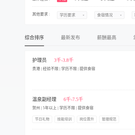
其他要求 :
学历要求
食宿情况
不限
不限
初中
提供食宿
综合排序
最新发布
薪酬最高
中专
不提供食宿
中技
可提供吃
护理员
3千-3.8千
贵港 | 经验不限 | 学历不限 | 提供食宿
高中
可提供住
大专
食宿面议
本科
岗位职责 1、负责长者生活照料、安全护理及心理疏导；2、严
6、做好新入住及退住长者的接待与整理工作。 岗位要求 1、
温泉副经理
6千-7.5千
硕士
格。 3、熟练掌握各项护理操作技术，如静脉输液、无菌技术、
贺州 | 5年以上 | 学历不限 | 提供食宿
能力和团队协作精神，能够与患者、家属及医疗团队保持良好的沟
博士
续学习的态度，不断更新自己的专业知识和技能，以适应医学技
节日礼物
技能培训
岗位晋升
管理规范
理服务。
员工生日礼物
年底双薪
包吃包住
人性化管理
【岗位职责】 1、协助温泉经理做好部门的经营管理； 2、协
年度旅游