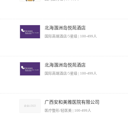
作规范的质量标准独立进行工作。 3、有在水中进行急救和在陆地上进行人工救护的能
务包车、机场快线、机票票务、签证服务；根据客户需求规划旅游方案、包车报价，
老客户，持续挖掘企业年会、团建、通勤包车需求。 岗位职责完成月度销售指标，建
北海涠洲岛悦苑酒店
前后回访客户，协调解决出行相关问题；收集市场信息，反馈线路、包车产品优化建
国际高端酒店/5星级 | 100-499人
安全，预防溺水等意外事故发生； 2、及时处理泳池突发紧急情况，实施专业救援措施
止危险行为； 4、定期检查救生设备（如救生圈、急救箱等）的完好性，确保随时可用；
北海涠洲岛悦苑酒店
况，及时上报异常事件或安全隐患。 【岗位要求】 1、持有国家认可的救生员资格证
国际高端酒店/5星级 | 100-499人
CPR）操作； 3、责任心强，反应敏捷，能冷静应对突发状况； 4、身体健康，体能
达安全指令； 6、有酒店或场馆救生经验者优先。
、脚部护理和头发护理等疗程。 2、正确贯彻执行疗程的程序、服务标准、产品知识
。 任职要求： 1、 有同岗位工作经验者优先考虑； 2、工作态度积极。 3、性格
广西安和美雅医院有限公司
医疗整形/轻医美 | 100-499人