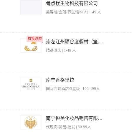
，为重大温泉决策提供建议和信息支持； 5、参与温泉部人员发展体系的建立，做好人
骨点镁生物科技有限公司
验；
美容院/会所/养生馆/SPA | 1-49 人
 1.负责给合作美容院培训品牌专业知识和销售方法 2.负责公司项目的跟进或者销售 
有投必应
有投必应
行，管理维护客户关系 5.熟练掌握公司品相专业知识、话术、技术 任职资格： 1..
崇左江州骊谷度假村（笙美旗下）
美容健康行业，有责任心，有较好的执行力。 4.能接受出差！！！！！ 福利待遇： 高底薪
精品酒店 | 1-49 人
定节日有假 晋升渠道： 技术总监——总经理——股东——分公司总裁
退票等操作。 2、熟悉各类票种的价格、适用范围及优惠政策，准确地向游客提供票务信
在景区入口或指定位置进行检票工作，确保每位游客持有效门票入园。 5、对无票、假
南宁香格里拉
数据，包括售票量、退票量、入园人数等，为景区管理提供决策支持。 7、热情接待游
国际高端酒店/5星级 | 100-499人
票务系统的操作和维护，确保系统稳定运行。 9、完成领导交办的其他相关工作，如参
等相关专业XX及以上学历。 2、熟悉旅游行业的特点和规律，了解景区票务管理的相关
、具备良好的沟通表达能力，能够与游客、同事和上级进行有效沟通。 5、具备强烈的
，能够应对工作压力和挑战。 7、遵守景区的规章制度和操作流程，确保票务工作的准
 2、及时处理突发溺水事件，实施专业救援措施 3、维护泳池秩序，制止危险行为和不
任务。
况，及时上报安全隐患 6、协助完成泳池区域的清洁消毒工作 【岗位要求】 1、持
南宁恒美化妆品销售有限公司
时间站立和户外工作 4、责任心强，具备良好的应急反应能力 5、有良好的沟通能力和服
代理商/贸易/批发 | 50-99人