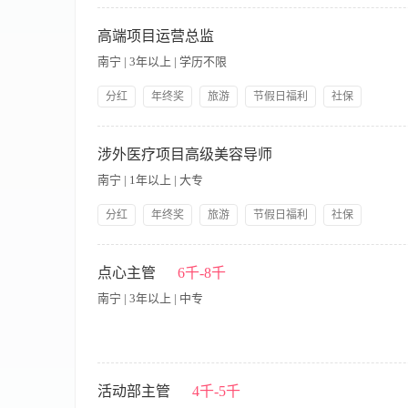
1、收入：无责底薪+补贴+提成，月综合收入10000-40000
4、晋升畅通：美导经理→美导总监→地级总经理→省级副总经理
高端项目运营总监
门店业绩规划，达成业绩目标； 2、维护好美容店关系。 任职要
南宁 | 3年以上 | 学历不限
亲和力； 3、月休4-5天，法定节假日，朝九晚六。
分红
年终奖
旅游
节假日福利
社保
带薪年假
公司产品福利
岗前培训
提供住宿
【职责内容】 岗位职责： 1、负责公司高端抗衰/涉外项目的策
定期回访，跟进和监控重要客户销售。 任职资格： 1、有3年
涉外医疗项目高级美容导师
素质，具备成熟的市场意识。做事有主见，果断，原则性强。 3
南宁 | 1年以上 | 大专
佳，沟通能力强，抗压能力强。 薪酬：年收入20万以上
分红
年终奖
旅游
节假日福利
社保
带薪年假
公司产品福利
岗前培训
提供住宿
【职责内容】 岗位职责： 1、负责公司高端疗养项目的推广和客
况，跟进项目的进度； 5、陪同客人赴境外，销售医美项目 任职
点心主管
6千-8千
细胞项目经验业务开拓经验； 3、较强的市场业务开拓能力，沟
南宁 | 3年以上 | 中专
经验者优先考虑。 年薪十万以上
工作内容： 1.全面掌握各种面点的工作流程和制作方法、工艺 2.
领导交办的其他工作事项 要求 1.有三年以上的学校、食堂包子
活动部主管
4千-5千
研发更新能力 3.热爱工作，且有领导和协调团队能力