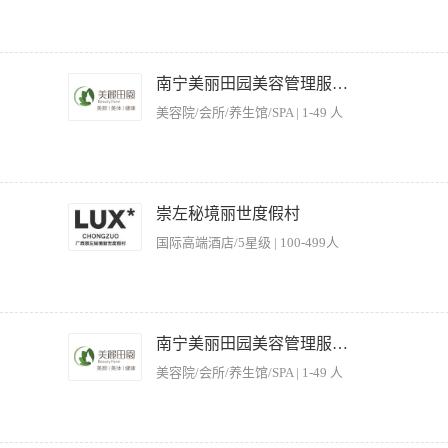
组织策划各类促销、终端沙龙讲座及售后的总体工作。 职岗要求：1、熟悉妇科、中
案的策划、执行有一定的方法 3、有二年以上行业经验或一年以上类似工作经验
南宁美丽田园美容管理服务有限公司
派学习（月均收入6000—9000元）
美容院/会所/养生馆/SPA | 1-49 人
美容事业； 2、有大型美容会所从事美容顾问（或见习顾问）岗位工作经验或有日化院线从
有较强的沟通能力和亲和力； 4、勇于挑战高薪，富有激情
崇左秘境丽世度假村
国际高端酒店/5星级 | 100-499人
保航行安全。 做好竹筏的日常检查、维护与清洁保养，保障设备正常运行。 严格遵
），发现异常及时上报。 协助处理水上突发情况，配合开展应急处置与救援工作。 
南宁美丽田园美容管理服务有限公司
关工作。 【工作要求】 基本条件：熟悉水域环境，具备良好的游泳能力与水上作业经
美容院/会所/养生馆/SPA | 1-49 人
验者优先；具备基本救生技能。 职业素养：安全意识强，服务意识好，能适应户外及
 工作态度：服从部门统一管理，工作认真负责，具备团队协作精神。 【工作时间】 月
月休约10天 【薪资构成】 基础薪资+竹筏提成（按单）+好评提成+工龄津贴