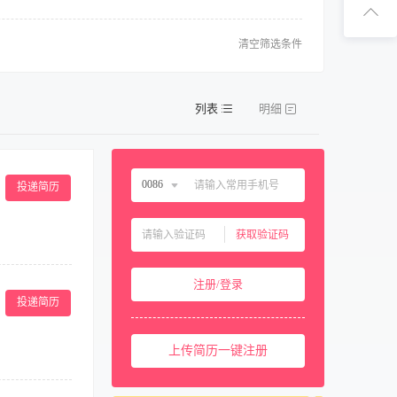
扫码下
清空筛选条件
扫码关注1
列表
明细
0086
投递简历
中国大陆
0086
获取验证码
中国香港
00852
排查安全隐患；
中国澳门
00853
注册/登录
护理工作的资
中国台湾
00886
投递简历
具备良好的沟通
。 7、具备持
美国
001
者提供优质的护
上传简历一键注册
西班牙
0034
马来西亚
0060
工作，培养人