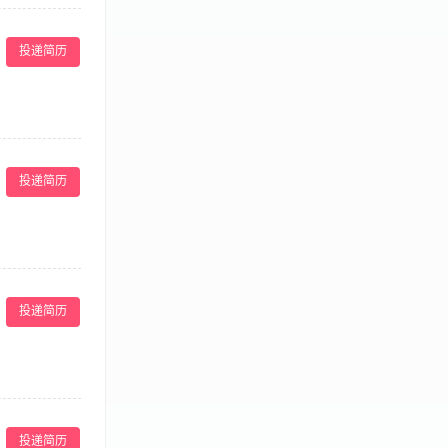
法定节假日等；
销售推广，做好
投递简历
沟通表达能力和
老客户的维护与
2、良好的职业
投递简历
力，形象好气质
面把握项目情
以上涉外项目或活
投递简历
专业或有同行业
研发 5.公司
，有一定的产品
投递简历