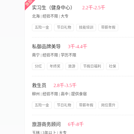
【职责内容】 职位描述： 1、按照规范要求开展SPA中心顾客
公司产品福利
岗前培训
提供住宿
各项运营标准 4、准确有效地管理个人工作用产品、物品 5、积
实习生（健身中心）
2.2千-2.5千
优先(优秀应届毕业生也可）； 2、年龄18-30岁； 3、五官
北海 | 经验不限 | 大专
活； 5、性格开朗、乐于沟通，能够清晰地表达对事物的认识 ；
力 ； 8、自愿参加美丽田园50-60天的岗前专业培训 ； 工作时间：早班
五险一金
节日礼物
技能培训
带薪年假
1、赴上海进行专业化的岗前培训，公司承担交通费、住宿费； 
岗位晋升
员工生日礼物
包吃包住
人性化管理
员工更高价值，努力冲收入过万元只是小数字； 4、员工入职
1.对客人、会员及来访客人进行准确登记； 2.定期进行客用品，
高颜值的同事
管理规范
维护，并保证设施处于良好工作状态； 5.准确的记录账目，向
私御品牌美导
3千-4.4千
全和卫生政策执行职责。
南宁 | 经验不限 | 学历不限
分红
年终奖
旅游
节假日福利
社保
带薪年假
公司产品福利
岗前培训
提供住宿
【职责内容】 职岗简介：针对生殖知识、经络养生知识的培训，
喜欢中医养生知识 2、或为护理、护士专业 3、良好
救生员
2.8千-3.5千
柳州 | 经验不限 | 高中 | 提供食宿
五险一金
节日礼物
带薪年假
岗位晋升
领导好
员工生日礼物
包吃包住
人性化管理
1、负责宾客游泳的安全、勤巡视池内泳者的动态，发现溺水者要
技能培训
测验和保养及游泳场地的环境卫生。 4、上班集中精神，不得与
旅游商务顾问
6千-8千
防止发生意外，保证宾客的安全。对不会游泳者可作技术指导。 
玉林 | 3年以上 | 大专