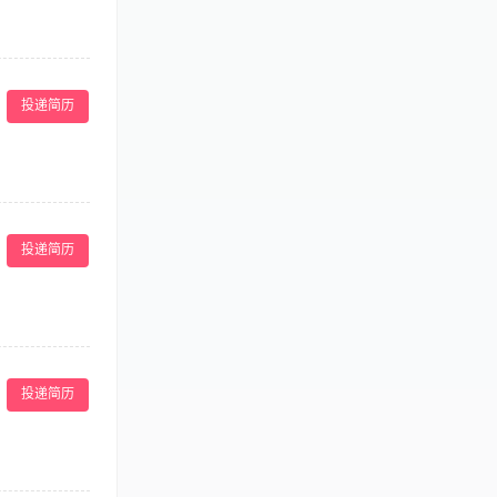
医养生知识，对
 4、能适应
投递简历
事过美导、品牌
投递简历
守酒店安全管理
配合餐饮部完成
投递简历
验。 证书资
水上工作环境。
打卡160工作