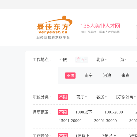
工作地点 :
不限
广西
北京
上海
安徽
海南
山东
山西
不限
南宁
河池
来宾
新疆
西藏
内蒙古
香港
职位分类 :
不限
前厅
客房
民宿/公寓
护士/护理
旅游/景区/乐园
旅游
月薪范围 :
不限
1000以下
1001-2000
房地产开发
房地产规划与设计
15001-20000
20001-30000
300
人力资源
行政
财务/审计/税务
影视/演出
储备/实习
兼职
工作经验 :
不限
1年以上
2年以上
3年