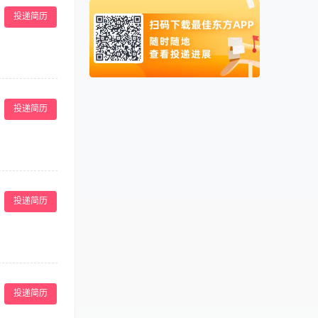
员发展的日常管
新加坡
0065
投递简历
泰国
0066
柬埔寨
00855
阿联酋
00971
3.与客户保持良
卡塔尔
00974
形象好，气质佳，
投递简历
+业绩提成+技术
息。 3、确保
票、过期票等异
投递简历
客，耐心解答游
与景区的促销活
知识。 3、掌
服务意识，以游
确性和规范性。
文明行为 4、
有有效的救生员资
投递简历
务意识 6、能