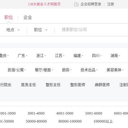
138大美业人才网首页
企业招聘登录
注册
职位
企业
地点
职位
重庆
广东
浙江
江苏
福建
四川
湖南
河南
吉林
江西
辽宁
陕西
黑龙江
青海
民宿/公寓
餐厅/楼面
厨房
技术出品
美容美体
澳门
国外
交通
娱乐
运动健身
零售管理
店面店员
电商运营
执行院长
医务主任
整形主任
整形医师
麻醉医师
注射
房地产销售/中介
房地产工程
高层管理
市场/运营
销售
法务/咨询
IT/电脑
工程/维修
安保/消防
生产营运
其他
2001-3000
3001-4000
4001-5000
5001-6000
6001-80
01-50000
50000-80000
80000-100000
100000以上