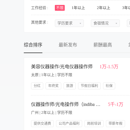
工作经验 :
不限
1年以上
2年以上
3年
其他要求 :
学历要求
食宿情况
不限
不限
初中
提供食宿
综合排序
最新发布
薪酬最高
中专
不提供食宿
中技
可提供吃
美容仪器操作/光电仪器操作师
1万-1.5万
太原 | 1年以上 | 学历不限
高中
可提供住
大专
食宿面议
分红
年终奖
旅游
节假日福利
社保
带薪年假
提供饭餐
提供交通费
公司产品福利
本科
【职责内容】 职责说明： 1.负责终端顾客的面部或身体部位项目
岗前培训
报。 职位要求： 1.美容行业1年以上工作经验，形象好，气质佳
仪器操作师/光电操作师（indiba 博瑞莱 熟手）
5千-1万
硕士
历。
广州 | 2年以上 | 学历不限
博士
提供交通费
公司产品福利
岗前培训
带薪年假