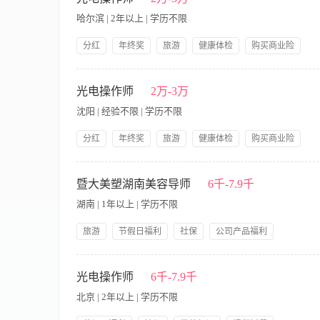
能独立处理肌肤问题，从事本行业3年以上经验。 任职要求： 1.
哈尔滨 | 2年以上 | 学历不限
学、护理、美容等专业中专以上学历； 4.能适应短期出差。
分红
年终奖
旅游
健康体检
购买商业险
节假日福利
带薪年假
提供交通费
公司产品福利
【职责内容】 岗位职责： 1.熟练操作光电类项目仪器，熟悉激
岗前培训
不定时技术培训。
务； 3.能做到承上启下作用，连接好公司与客户的关系，维护公
光电操作师
2万-3万
能独立处理肌肤问题，从事本行业3年以上经验。 任职要求： 1.
沈阳 | 经验不限 | 学历不限
学、护理、美容等专业中专以上学历； 4.能适应短期出差。
分红
年终奖
旅游
健康体检
购买商业险
节假日福利
带薪年假
提供交通费
公司产品福利
【职责内容】 岗位职责： 1.熟练操作光电类项目仪器，熟悉激
岗前培训
不定时技术培训。
务； 3.能做到承上启下作用，连接好公司与客户的关系，维护公
暨大美塑湖南美容导师
6千-7.9千
能独立处理肌肤问题，从事本行业3年以上经验。 任职要求： 1.
湖南 | 1年以上 | 学历不限
学、护理、美容等专业中专以上学历； 4.能适应短期出差。
旅游
节假日福利
社保
公司产品福利
岗前培训
【职责内容】 职责说明： 1.负责终端顾客的面部或身体部位项目
报。 职位要求： 1.美容行业1年以上工作经验，形象好，气质佳
光电操作师
6千-7.9千
学专业中专及以上学历。
北京 | 2年以上 | 学历不限