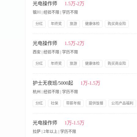
务； 3.能做到承上启下作用，连接好公司与客户的关系，维护公
光电操作师
1.5万-2万
能独立处理肌肤问题，从事本行业3年以上经验。 任职要求： 1.
银川 | 经验不限 | 学历不限
学、护理、美容等专业中专以上学历； 4.能适应短期出差。
分红
年终奖
旅游
健康体检
购买商业险
节假日福利
带薪年假
提供交通费
公司产品福利
【职责内容】 岗位职责： 1.熟练操作光电类项目仪器，熟悉激
岗前培训
不定时技术培训。
务； 3.能做到承上启下作用，连接好公司与客户的关系，维护公
光电操作师
1.5万-2万
能独立处理肌肤问题，从事本行业3年以上经验。 任职要求： 1.
西安 | 经验不限 | 学历不限
学、护理、美容等专业中专以上学历； 4.能适应短期出差。
分红
年终奖
旅游
健康体检
购买商业险
节假日福利
带薪年假
提供交通费
公司产品福利
【职责内容】 岗位职责： 1.熟练操作光电类项目仪器，熟悉激
岗前培训
不定时技术培训。
务； 3.能做到承上启下作用，连接好公司与客户的关系，维护公
护士无夜班/5000起
1万-1.5万
能独立处理肌肤问题，从事本行业3年以上经验。 任职要求： 1.
杭州 | 经验不限 | 学历不限
学、护理、美容等专业中专以上学历； 4.能适应短期出差。
分红
社保
带薪年假
提供饭餐
公司产品福利
岗前培训
提供住宿
【职责内容】 企业介绍： 苑苑集团，始创于1999年，一直秉
SPA，互联网美发、教育培训、科技美肤、医疗美容为一体，融合“
光电操作师
1万-1.5万
市场：定位高端生活服务 苑苑团队：打造有爱一家人 岗位职责
拉萨 | 2年以上 | 学历不限
老，肌肤重生。我们的工作内容就是让身边的人变美，同时自己也变得