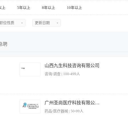
以上
5年以上
8年以上
10年以上
职位性质
更新日期
不限
不限
全职
今日最新
急聘
兼职
近三天
实习
近五天
山西九生科技咨询有限公司
咨询/调查 | 100-499人
临时
近一周
近两周
近一月
的美容仪器操作； 2.负责仪器的日常基础的维护及清洁； 3.负责仪器日常耗材的领
 2.熟悉美容保健相关知识，有光电仪器操作经验。 3.医疗美容、临床等相关医学专
广州圣尚医疗科技有限公司。
近二月
药品/医疗器械 | 50-99人