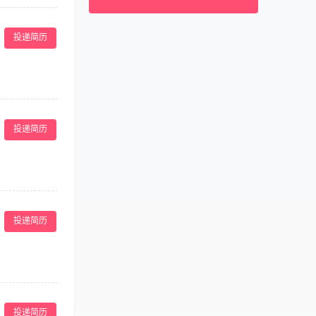
马来西亚
0060
； 4.对顾客的
作工作经验优先
新加坡
0065
投递简历
泰国
0066
柬埔寨
00855
阿联酋
00971
； 4.对顾客
卡塔尔
00974
作工作经验优先
投递简历
； 4.对顾客
作工作经验优先
投递简历
理操作； 4.
电仪器操作工作
投递简历