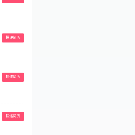
理操作； 4.
电仪器操作工作
投递简历
； 4.对顾客
作工作经验优先
投递简历
客的咨询进行讲
先考虑； 4、
投递简历