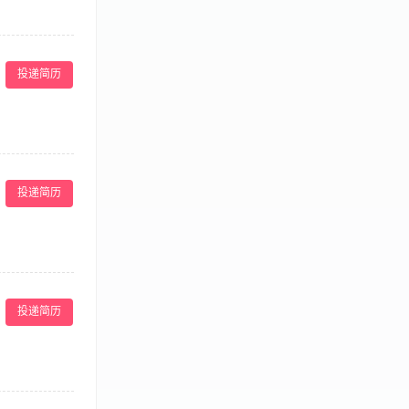
用及剩余耗材的汇
容、临床等相关医
投递简历
致的操作及服
5.熟悉皮肤，
投递简历
质； 3.医
致的操作及服
5.熟悉皮肤，
投递简历
质； 3.医
致的操作及服