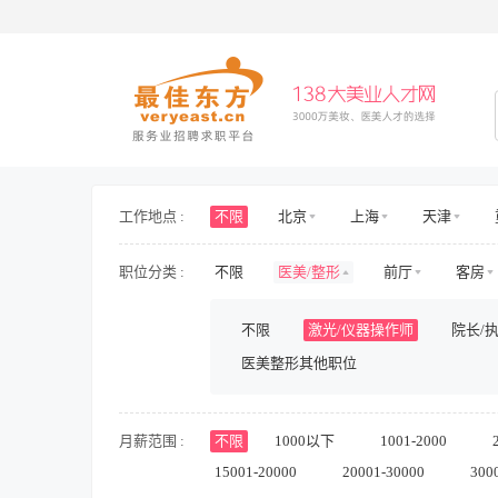
工作地点 :
不限
北京
上海
天津
海南
山东
山西
河北
职位分类 :
不限
医美/整形
前厅
客房
新疆
西藏
内蒙古
香港
护士/护理
旅游/景区/乐园
旅游
不限
激光/仪器操作师
院长/
房地产开发
房地产规划与设计
医美整形其他职位
人力资源
行政
财务/审计/税务
影视/演出
储备/实习
兼职
月薪范围 :
不限
1000以下
1001-2000
15001-20000
20001-30000
300