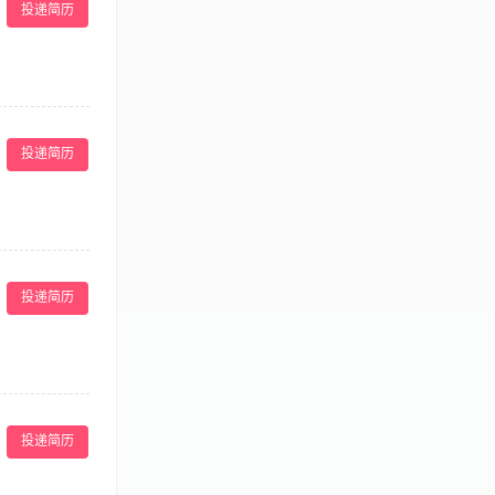
投递简历
质； 3.医
致的操作及服
5.熟悉皮肤，
投递简历
质； 3.医
致的操作及服
5.熟悉皮肤，
投递简历
质； 3.医
用及剩余耗材的汇
、临床等相关医
投递简历