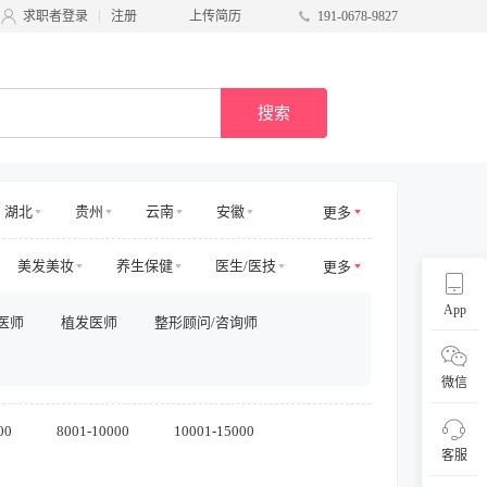
求职者登录
注册
上传简历
191-0678-9827
搜索
湖北
贵州
云南
安徽
更多
甘肃
台湾
广西
宁夏
美发美妆
养生保健
医生/医技
更多
电商其他
物业管理
App
医师
植发医师
整形顾问/咨询师
/商务拓展
收益/预订
客服及支持
采购/物流
供应链
直播
微信
00
8001-10000
10001-15000
客服