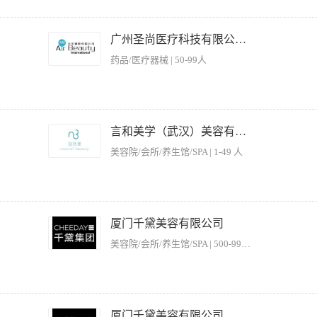
仪器产品理论知识及操作手法培训； 3.会安装仪器，要求能熟练进行护理操作； 4.对顾
沟通理解能力强； 2、有美容行业2年以上工作经验； 3、有激光仪器操作工作经验优
广州圣尚医疗科技有限公司。
药品/医疗器械 | 50-99人
立塑） 2.仪器产品理论知识及操作手法培训； 3.会安装仪器，要求能熟练进行护理操作
形象气质佳，沟通理解能力强； 2、有美容行业2年以上工作经验； 3、有优立塑操
言和美学（武汉）美容有限公司
包住宿。 薪资：底薪+提成+差旅补贴
美容院/会所/养生馆/SPA | 1-49 人
体服务； 2、学习光电护肤产品知识和专业技术，不断提高自身职业素质和技能； 3
求、程序、性能进行美容护理操作； 任职要求： 1、形象好，气质佳，有良好的沟通
厦门千黛美容有限公司
，敬业积极，吃苦耐劳，具有团队合作精神，技术手法好，有服务意识； 4、有两年以上
美容院/会所/养生馆/SPA | 500-999人
光美容设备，光电设备理论知识； 2.热爱美容养生行业，对所负责的客户进行专业、细
司最大利益； 4.爱护公司各设备，能及时清楚各耗材情况，能独立培训学员学习技术； 
厦门千黛美容有限公司