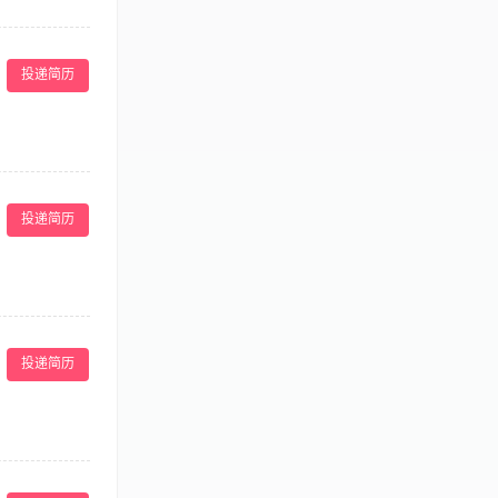
客的咨询进行讲
先考虑； 4、
投递简历
； 4.对顾客
作工作经验优先
投递简历
、能指导及培训美
能力与销售能
投递简历
护肤光电经验为
致的操作及服
5.熟悉皮肤，