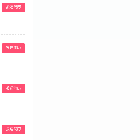
5.熟悉皮肤，
投递简历
质； 3.医
致的操作及服
5.熟悉皮肤，
投递简历
质； 3.医
致的操作及服
5.熟悉皮肤，
投递简历
质； 3.医
形象设计、美容
团型企业。 苑苑
投递简历
，重光电针对抗衰
 3.沟通表达能