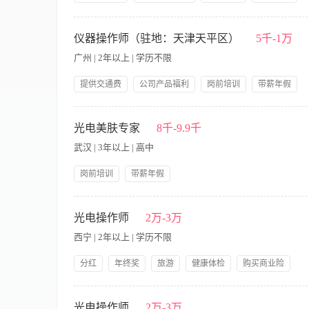
旅游节假日福利社保
【职责内容】 1.医疗美容激光仪器的咨询与顾客治疗； 2.激光
解，配合市场老师一起完成业绩。 岗位要求： 1、形象气质佳，
仪器操作师（驻地：天津天平区）
5千-1万
能够短期出差，20—38岁。 驻地：杭州市
广州 | 2年以上 | 学历不限
提供交通费
公司产品福利
岗前培训
带薪年假
旅游节假日福利社保
【职责内容】 1.医疗美容光电仪器的咨询与顾客治疗；（主要是优
的咨询进行讲解，配合市场老师一起完成业绩。 岗位要求： 1、
光电美肤专家
8千-9.9千
考虑； 4、能够短期出差，20—38岁。 驻地：天津市天平区；
武汉 | 3年以上 | 高中
岗前培训
带薪年假
【职责内容】 岗位职责： 1、为顾客提供专业皮肤护理、美容美
容师及销售光电护肤板块知识及指导工作； 4、安装美容仪器要
光电操作师
2万-3万
力； 2、性格开朗乐观，善于学习，有上进心； 3、注重礼仪
西宁 | 2年以上 | 学历不限
佳 5、有美容师资格证书优先考虑。
分红
年终奖
旅游
健康体检
购买商业险
节假日福利
带薪年假
提供交通费
公司产品福利
【职责内容】 岗位职责： 1.熟练操作光电类项目仪器，熟悉激
岗前培训
不定时技术培训。
务； 3.能做到承上启下作用，连接好公司与客户的关系，维护公
光电操作师
2万-3万