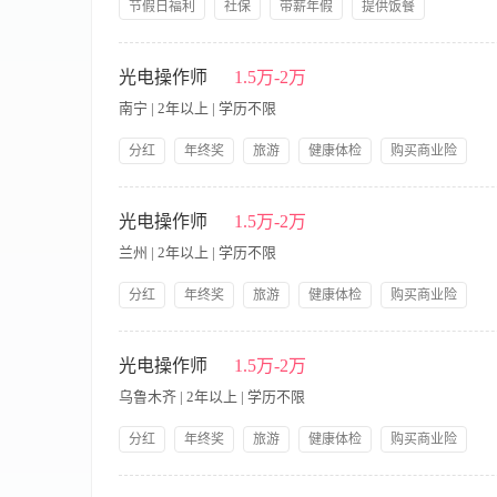
节假日福利
社保
带薪年假
提供饭餐
提供交通费
公司产品福利
岗前培训
星期日休息
【职责内容】 职责说明： 1.负责终端顾客的面部或身体部位项目
报。 职位要求： 1.美容行业1年以上工作经验，形象好，气质佳
光电操作师
1.5万-2万
学专业中专及以上学历。
南宁 | 2年以上 | 学历不限
分红
年终奖
旅游
健康体检
购买商业险
节假日福利
带薪年假
提供交通费
公司产品福利
【职责内容】 岗位职责： 1.熟练操作光电类项目仪器，熟悉激
岗前培训
不定时技术培训。
务； 3.能做到承上启下作用，连接好公司与客户的关系，维护公
光电操作师
1.5万-2万
能独立处理肌肤问题，从事本行业3年以上经验。 任职要求： 1.
兰州 | 2年以上 | 学历不限
学、护理、美容等专业中专以上学历； 4.能适应短期出差。
分红
年终奖
旅游
健康体检
购买商业险
节假日福利
带薪年假
提供交通费
公司产品福利
【职责内容】 岗位职责： 1.熟练操作光电类项目仪器，熟悉激
岗前培训
不定时技术培训。
务； 3.能做到承上启下作用，连接好公司与客户的关系，维护公
光电操作师
1.5万-2万
能独立处理肌肤问题，从事本行业3年以上经验。 任职要求： 1.
乌鲁木齐 | 2年以上 | 学历不限
学、护理、美容等专业中专以上学历； 4.能适应短期出差。
分红
年终奖
旅游
健康体检
购买商业险
节假日福利
带薪年假
提供交通费
公司产品福利
【职责内容】 岗位职责： 1.熟练操作光电类项目仪器，熟悉激
岗前培训
不定时技术培训。