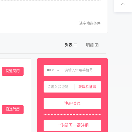
扫码下
扫码关注1
清空筛选条件
列表
明细
0086
投递简历
中国大陆
0086
获取验证码
中国香港
00852
用及剩余耗材的汇
中国澳门
00853
注册/登录
业中专及以上学
中国台湾
00886
投递简历
美国
001
上传简历一键注册
西班牙
0034