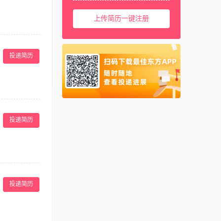
美国
001
上传简历一键注册
西班牙
0034
马来西亚
0060
划和设计菜单，开
品和良好的服
新加坡
0065
投递简历
。 【岗位要
泰国
0066
食品原材料采
识。掌握各种产
柬埔寨
00855
管理人员的积极
阿联酋
00971
建议。 3、确
卡塔尔
00974
确保服务台保持
投递简历
点歌、调节音响
 6、确保场所
投递简历
意识强，能够主
作相关设备。