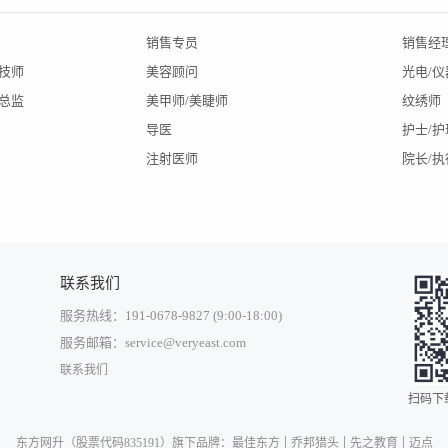
销售专员
销售经
A技师
美容顾问
光电/
总监
美甲师/美睫师
纹绣师
导医
护士/护
注射医师
院长/
联系我们
服务热线：191-0678-9827 (9:00-18:00)
服务邮箱：service@veryeast.com
联系我们
扫码下
中国大陆
东方网升
（股票代码835191）旗下品牌：
最佳东方
乔邦猎头
先之教育
迈点