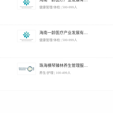
1、形象气质佳，普通话标准，具备良好的沟通能力与服务意识； 2、工作细致耐心，
健康管理/体检 | 500-999人
d、Excel等）； 4、能适应晚班制度（如有需要），具备团队协作精神； 5、无经验
咖啡、手冲、虹吸壶等，了解当下主流饮品定期更新大堂吧产品并对吧员进行培训。 协
礼节执行情况； 2.督导员工积极向客人推荐特色咖啡、时令饮品、各类饮料，并向
海南一龄医疗产业发展有限公司
现问题及时纠正，保证员工作操作流程符合标准；工作区域的整洁卫生，包括吧台、操
健康管理/体检 | 500-999人
依据部门培训计划，定期和不定期组织餐厅员工参加技能技巧和其他必要培训，协助总
 任职要求 -1、具备一定的沟通能力、语言表达能力； 2、有团队合作意识；服从安排
啡基础知识； 6.各类咖啡机设备的操作； 7.熟悉各类饮品出品方式.。
日庆祝会)，应及时向主管汇报。 2. 替宾客存取保管衣物，并询问有无贵重物品，贵
 4. 客满时，负责安排好后到的宾客，使宾客乐于等位。 5. 随时注意听取宾客的意见
珠海横琴臻林养生管理服务有限公司
助处理。 7. 掌握和运用礼貌语言，负责接听电话，宾客电话订餐应问清楚基本信息。 8
养生/护理 | 100-499人
要求 1.中专毕业或具有同等学历，经过餐饮服务培训，有一定的日常外语会话能力。 
题。 3.掌握餐厅服务规程，了解餐厅各种菜肴的基本特点和简单的烹制方法。 4.工
营效率。 2. 组织并执行员工培训计划，提升团队服务水平与专业能力。 3. 处理顾客
，有星级酒店相关背景者优先。 2. 沟通协调能力强，能有效带领团队完成工作目标。 3