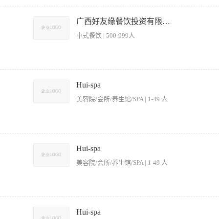
符合规定的要求。 2、查看交班记录，了解上一班的移交事项，并负责处理。 3、熟悉
有活动。 4、熟悉酒店有关客房销售的各项政策，向来店宾客推销客房，努力争取最
广西好友缘餐饮投资有限公司
店内外信息，提供准确的问讯服务。 7、负责为下榻酒店的宾客办理入住登记手续。 
中式餐饮 | 500-999人
其它部门提供准确的接待信息。 【岗位要求】 1、XX以上文化程度，懂得英语。 2
3、通晓酒店各项对客政策、设施设备及服务种类以及总台工作程度和规范。 4、相貌
爱餐饮行业，能接受过年期间上班 福利：月休4天、包吃住等 门店地址：南宁市青秀区
Hui-spa
美容院/会所/养生馆/SPA | 1-49 人
席等业务。 · 深度了解客户需求，为客户提供专业的宴请菜单定制、场地安排等一站式
 · 建立并更新客户档案，进行定期回访与关系维护，提升客户黏性与复购。 · 完
Hui-spa
： · 三年以上高端餐饮、酒店、会所或相关行业的销售/客户管理经验。 · 具备优秀
美容院/会所/养生馆/SPA | 1-49 人
压能力，有出色的服务意识和应变能力。 · 具备良好的团队协作精神和结果导向意识。 
愉快的形象，确保自己的服饰、发型整洁、淡妆等方面全部符合规定的要求。 2、熟悉
店内外信息，向宾客提供礼貌周全的服务。 4、了解酒店的相关活动，可向宾客详细介
Hui-spa