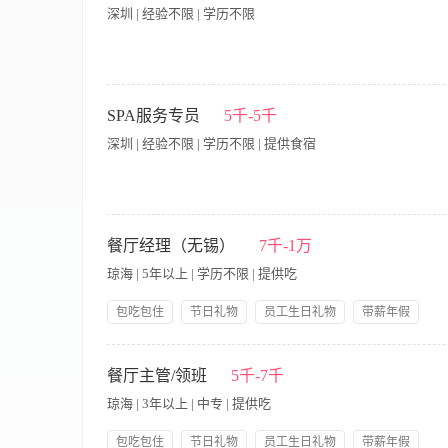
活动。 5、对于宾客的要求、不满和需要及时做出回应及时向领
深圳 | 经验不限 | 学历不限
【岗位职责】 1、负责迎接客人，引导客人入座，为客人介绍场
设备，确保娱乐活动的顺利进行。 4、保持包房或座位的整洁，
SPA服务专员
5千-5千
性。 6、确保场所内的消防安全，熟悉消防设备的使用方法，并在
深圳 | 经验不限 | 学历不限 | 提供食宿
意识强，能够主动为客人提供优质服务。 2、具备良好的沟通能
作相关设备。 4、了解酒水、小吃等餐饮产品的知识，能够为客
我们正在寻找细心周到、乐于服务的你，成为HUI SPA疗愈
里，你将通过专业的服务支持与温暖的零售互动，为客户创造从
餐厅经理（无锡）
7千-1万
职责 环境与服务支持· 负责一、二楼整体环境的清洁、整理与
琼海 | 5年以上 | 学历不限 | 提供吃
食等贴心服务支持。· 配合理疗师与前台，完成客户引导、更衣协
Wellness香氛等产品特性，协助试香与体验，促成销售。· 
包吃包住
节日礼物
员工生日礼物
带薪年假
供专业的购物建议，传递品牌理念。 运营协助· 遵守并执行各项
岗位晋升
五险一金
免费全身体检
求 基本条件· 高中及以上学历。· 具备服务行业基础工作经验，
1、制定餐厅的各项规章制度并督导实施，做好员工的思想工作，
晰。· 工作细致认真，有责任心，具备团队协作精神。· 对销售
责召开每日班前班后例会，并安排部门主管及其他管理人员的日
餐厅主管/领班
5千-7千
· 有竞争力的薪酬：岗位底薪 + 绩效奖金 + 零售销售提成，
服务技巧技能，不断完善和提高员工的综合素质，做好培训考核
（可向资深服务顾问、前台主管或零售专员方向培养）。 · 融入
琼海 | 3年以上 | 中专 | 提供吃
效考核； 5、建立并完善餐厅的工作程序和检查标准，并确保该
圳湾旗舰店的疗愈空间中工作，亲身感受品牌理念。
及时做好相应早餐服务及人员安排； 7、负责将客人对菜肴的建
包吃包住
节日礼物
员工生日礼物
带薪年假