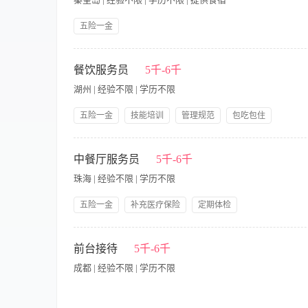
博士
五险一金
【岗位职责】 1、负责餐饮部行政管理工作,制定并实施餐饮经营
发当地需求的餐饮产品。 4、熟悉饭店管理理论、餐饮管理理论
餐饮服务员
5千-6千
务。 6、制定餐厅推销策略，督促员工做好食品饮料的推销工作
湖州 | 经验不限 | 学历不限
求】 1、本科以上文化程度；5年以上同岗位工作经验。 2、精
购、储藏和厨房生产、餐厅服务全过程，善于安排各个环节的工
五险一金
技能培训
管理规范
包吃包住
品配方、各种食品原材料出料率标准，控制产品质量和成本消耗。
员工生日礼物
节日礼物
领导好
带薪年假
性。
【岗位职责】 1、确保公司的政策和程序，并服从品牌标准。 
保餐厅区域每餐段都将按标准设定，这包括摆台,设置自助餐,所有
中餐厅服务员
5千-6千
干净和整洁。 6、有效地与厨房沟通。 7、确保完全了解食品出
珠海 | 经验不限 | 学历不限
五险一金
补充医疗保险
定期体检
【岗位职责】 1、负责迎接客人，引导客人入座，为客人介绍场
设备，确保娱乐活动的顺利进行。 4、保持包房或座位的整洁，
前台接待
5千-6千
内的消防安全，熟悉消防设备的使用方法，并在紧急情况下能够迅
成都 | 经验不限 | 学历不限
动为客人提供优质服务。 2、具备良好的沟通能力，能够与客人
4、了解酒水、小吃等餐饮产品的知识，能够为客人提供专业的推