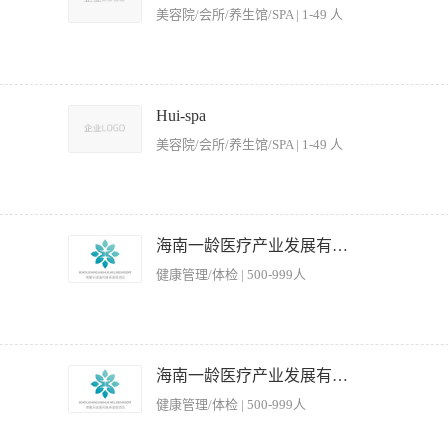
班或部门经理汇报。
美容院/会所/养生馆/SPA | 1-49 人
所设施和服务项目。 2、根据客人的需求，提供酒水、小吃等餐饮服务。 3、协助客人
及时更换烟灰缸，清理桌面垃圾。 5、协调与其他服务员或工作人员的工作，确保服务
Hui-spa
紧急情况下能够迅速疏散客人。 7、协助客人进行结账，确保账单准确无误。 【岗位
美容院/会所/养生馆/SPA | 1-49 人
力，能够与客人进行愉快的交流，解决客人的问题。 3、熟悉娱乐场所的服务流程和规
人提供专业的推荐和建议。 5、具备良好的身体素质，能够适应快节奏的工作环境。
体验中的重要一环。你不仅是空间的维护者，更是客户接触品牌的首要触点与零售体验的
踏入空间到选购产品的完整美好体验。如果你渴望在高端健康疗愈品牌中成长，欢迎加
海南一龄医疗产业发展有限公司
日常布置，确保疗愈空间始终整洁、宁静、舒适。· 协助准备各项疗愈服务用品，并为客
健康管理/体检 | 500-999人
助等服务工作，确保服务动线流畅。 零售销售与客户互动· 在一楼零售区主动接待客户
负责零售区域的货品陈列、库存盘点与补充，保持商品展示的吸引力与有序性。· 学习产品
服务标准操作程序（SOP）与卫生安全规范。· 协助完成上级交办的其他日常运营支持
有零售、酒店、餐饮或SPA行业经验者优先。 能力与素养· 拥有良好的服务意识与亲和
及时给予鼓励和批评，并进行员工绩效考核，保持执行一贯性； 2、督导餐厅日常经
工作不排斥，有主动学习和达成目标的意愿。· 形象整洁得体，能适应轮班制工作安排。
常工作，检查工作完成的时效性及标准性； 3、执行并检查员工的培训工作，组织员
海南一龄医疗产业发展有限公司
收入与个人表现直接挂钩。 · 成长型岗位：提供完整的SPA服务流程与零售产品知识培训
纪录并存档； 4、定期召开餐厅员工会议，复盘近期服务及运营情况，并对餐厅员工
团队：享受与团队一致的员工疗愈福利、节日礼品、生日关怀及团队活动。 · 优雅的
健康管理/体检 | 500-999人
服务程序和标准的有效实施； 6、负责与相关部门沟通，争取得到各部门对餐厅工作的
议和意见转告厨师长，供厨师长在研究制定菜单及完善日常出品时作为参考； 8、负责