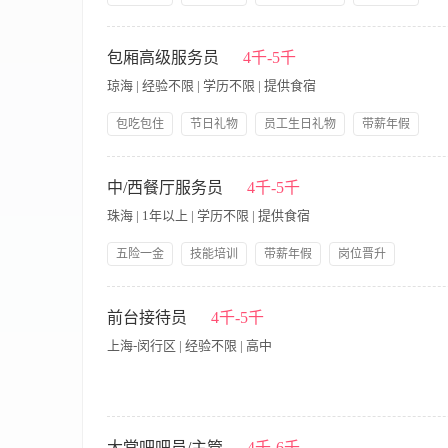
生清洁工作，餐厅环境卫生时刻保持干净，为客人提供良好的就
岗位晋升
五险一金
免费全身体检
率，有效控制成本； 10、妥善做好餐厅日常运营的安全与相关
【岗位职责】 1、负责餐厅日常运营管理，确保服务质量与食品
保养工作，建立餐厅物资管理制度，负责资产的完整性，并安排专
良好形象 4、控制食材成本与损耗，定期盘点库存并提交采购需求
包厢高级服务员
4千-5千
本，确保年度成本指标完成； 13、负责与财务部保持有效协调
队管理经验优先 2、熟悉餐厅运营流程及食品安全规范 3、具备
入； 15、热情待客、态度谦和，不断提高服务质量，加强现场
琼海 | 经验不限 | 学历不限 | 提供食宿
责任心
负责建立餐厅服务信息档案，并及时反馈总结，确保降低餐厅投诉
他临时的工作任务。
包吃包住
节日礼物
员工生日礼物
带薪年假
岗位晋升
五险一金
免费全身体检
岗位职责： 1、按照餐厅主动、热情、耐心、礼貌、周到的服务
换餐具、烟灰缸，及时清理桌面； 3、要做到手勤、脚勤、眼勤
中/西餐厅服务员
4千-5千
巧，积极向客人推介相关的时令菜肴、特色菜肴及急推菜肴等，提
珠海 | 1年以上 | 学历不限 | 提供食宿
加部门及酒店组织的相关培训，不断提高自身业务技能和综合素质
要求： 1、性格乐观开朗，有亲和力； 2、具有很强的沟通能力、语
五险一金
技能培训
带薪年假
岗位晋升
领导好
岗位职责： 1、 根据要求认真做好桌椅、餐厅卫生； 2、 按
必应，能够解答顾客咨询类问题，使顾客有宾至如归的感觉； 4、
前台接待员
4千-5千
事工作； 7、协助运营，支援其他部门的工作； 8、配合完成领
上海-闵行区 | 经验不限 | 高中
2、 能吃苦耐劳，有责任心，有爱心，热爱服务行业； 3、 身
【岗位职责】 1、负责公司前台的日常接待工作，包括来访客户
公司快递、信件及文件，做好登记与分发工作； 4、维护前台区
大堂吧吧员/主管
4千-6千