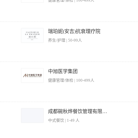
健康管理/体检 | 100-499人
的所有计划。 2、负责实现部门的营业收入指标和利润指标。 3、与行政总厨一起筹
、营销学和服务心理学。 5、协调与其他部门的工作关系，确保宾客得到满意的餐饮产
瑞珀妮(安吉)抗衰理疗院
，提高餐饮销售收入。 7、建全物资管理制度，对餐厅的设备、物资、用具等严格管理
养生/护理 | 50-99人
通本部门的业务知识，熟练掌握中餐、西餐、酒吧、茶馆的技能及管理技巧。 3、熟悉 
作，能保证餐饮管理的协调发展。 4、具有食品原材料加工、餐饮成本核算方面的知
 5、具有社会活动能力、组织领导工作能力和实际工作能力；善于调动餐饮 部各级
2、自信地知道食品和饮料菜单内容并能够详细地解释给客人，理解餐饮需求并提供适当的
设备准备好服务,确保你已经被主管做了餐前会议。 4、确保餐台的干净和整洁。 5、
中旭医学集团
品，已做更好推销。
健康管理/体检 | 100-499人
所设施和服务项目。 2、根据客人的需求，提供酒水、小吃等餐饮服务。 3、协助客人
清理桌面垃圾。 5、协调与其他服务员或工作人员的工作，确保服务的连贯性和高效性。
成都碗秋烨餐饮管理有限公司
速疏散客人。 7、协助客人进行结账，确保账单准确无误。 【岗位要求】 1、服务
中式餐饮 | 1-49 人
进行愉快的交流，解决客人的问题。 3、熟悉娱乐场所的服务流程和规范，能够熟练操
荐和建议。 5、具备良好的身体素质，能够适应快节奏的工作环境。