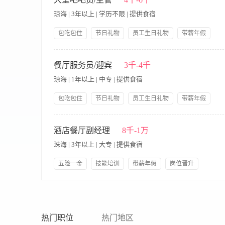
持工作； 6、完成上级交办的其他临时性任务。 【岗位要求】 
琼海 | 3年以上 | 学历不限 | 提供食宿
善处理日常接待事务； 3、具备基础的办公软件操作能力（如Wor
有相关前台或客服经验者优先。
包吃包住
节日礼物
员工生日礼物
带薪年假
岗位晋升
五险一金
免费全身体检
工作内容 1.熟练掌握各种咖啡的冲泡方法，包括但不限于意式
及班后例会，负责安排当日班次工作，并检查员工的日常仪表礼仪
餐厅服务员/迎宾
3千-4千
单内容及推介大堂吧相关产品； 3.监督服务员的规范操作，发
琼海 | 1年以上 | 中专 | 提供食宿
清洁。遵守食品安全和卫生标准，确保饮品的安全和卫生。 4.
活动； 5.协助总监加强对餐厅资产管理及保障设施设备的完好率；
包吃包住
节日礼物
员工生日礼物
带薪年假
极，能吃苦耐劳； 4、熟练掌握各类咖啡冲泡方法； 5.熟悉各类咖
岗位晋升
五险一金
免费全身体检
岗位职责 1. 熟知当天订餐情况，注意记录宾客的特别活动(如生
行保管。 3. 迎接宾客，引导宾客到预订台位或宾客满意的台位。
酒店餐厅副经理
8千-1万
映。 6. 随时注意在接待工作中的各种问题，及时向上级反映和协
珠海 | 3年以上 | 大专 | 提供食宿
餐厅各式菜点、各种饮品和特式菜点，吸引宾客来餐厅就餐。 岗位
务技能技巧和一定的应变能力，能妥善处理服务中出现的一般性问
五险一金
技能培训
带薪年假
岗位晋升
认真，责任心较强。 5.身体健康，仪表端庄。
领导好
岗位职责: 1. 协助经理统筹餐厅日常运营管理，确保服务质量与运
况，维护良好顾客体验。 任职要求: 1. 具备餐饮服务及管理经验
语听说写能力，粤语熟练者优先。
热门职位
热门地区