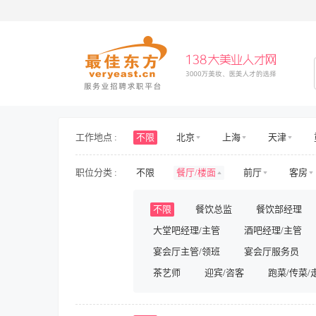
工作地点 :
不限
北京
上海
天津
海南
山东
山西
河北
职位分类 :
不限
餐厅/楼面
前厅
客房
新疆
西藏
内蒙古
香港
护士/护理
旅游/景区/乐园
旅游
不限
餐饮总监
餐饮部经理
房地产开发
房地产规划与设计
大堂吧经理/主管
酒吧经理/主管
人力资源
行政
财务/审计/税务
影视/演出
宴会厅主管/领班
储备/实习
宴会厅服务员
兼职
茶艺师
迎宾/咨客
跑菜/传菜/