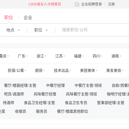
138大美业人才网首页
企业招聘登录
注册
职位
企业
地点
职位
重庆
广东
浙江
江苏
福建
四川
湖南
河南
吉林
江西
辽宁
陕西
黑龙江
青海
民宿/公寓
厨房
技术出品
美容美体
美发美妆
澳门
国外
交通
娱乐
运动健身
零售管理
店面店员
电商运营
餐厅/楼面经理/主管
中餐厅经理
中餐厅主管/领班
自助/西餐
房地产销售/中介
房地产工程
高层管理
市场/运营
销售
吧员/调酒师
风味餐厅经理
风味餐厅主管/领班
咖啡厅经理/
法务/咨询
IT/电脑
工程/维修
安保/消防
生产营运
其他
侍酒师
食品卫生经理/主管
食品卫生专员
管事部经理/主管
走菜
收银员
服务员
餐厅/楼面其他职位