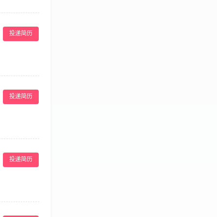
工作，降低破损
情况，并做好维护
事件，维护餐厅
制日常运营成
业工作经验，有团
销售，提高餐厅收
投递简历
具有服务意识和
成良好； 16、
18、领导交代其
情况，并及时更
识和点菜技能技
投递简历
 6、积极的参
作任务。 任职
。
到，对顾客有求
管安排，配合同
投递简历
，形象气质佳
畅； 3、收发
室预约等基础支