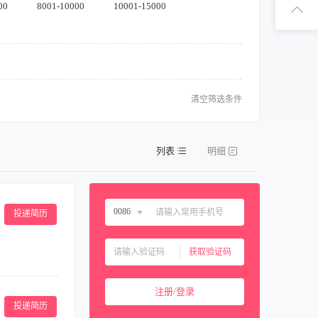
扫码下
00
8001-10000
10001-15000
扫码关注1
清空筛选条件
列表
明细
0086
投递简历
中国大陆
0086
获取验证码
中国香港
00852
中国澳门
00853
注册/登录
中国台湾
00886
投递简历