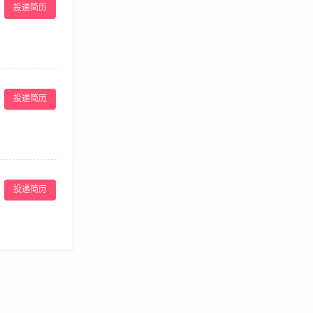
投递简历
责任心强，能够妥
者可接受培训，
助经理召开班前
客人主动介绍菜
投递简历
作间、设备等的
监组织其他团队
； 3、工作积
重物品提醒宾客自
，及时向上级反
投递简历
. 向客人介绍
2.有熟练的服
作主动、热情、
投诉及突发状
. 具备良好的英