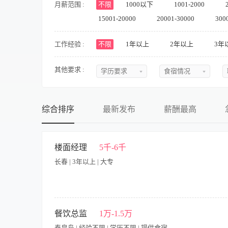
月薪范围 :
不限
1000以下
1001-2000
15001-20000
20001-30000
300
工作经验 :
不限
1年以上
2年以上
3年
其他要求 :
学历要求
食宿情况
不限
不限
初中
提供食宿
综合排序
最新发布
薪酬最高
中专
不提供食宿
中技
可提供吃
楼面经理
5千-6千
长春 | 3年以上 | 大专
高中
可提供住
大专
食宿面议
本科
管理厅面日常工作，懂得4D管理，人员排班和统筹安排，人际关
餐饮总监
1万-1.5万
硕士
秦皇岛 | 经验不限 | 学历不限 | 提供食宿