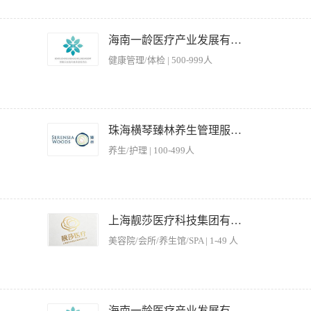
餐氛围； 9、负责与管事部保持沟通，监督餐厅日常客用餐具、相关用具的清洁消毒
防火工作，确保餐厅各项安全指标完成良好； 11、负责检查餐厅设施设备的日常运转
安全标准 2、监督员工工作表现，制定排班表并协调人员分工 3、处理顾客投诉及突发
人负责进行保管及定期盘点； 12、根据部门预算，做好餐厅开源节流工作，合理控
 5、执行卫生清洁标准，配合监管部门检查工作 【岗位要求】 1、具备餐饮服务行
海南一龄医疗产业发展有限公司
与沟通，对相关财务数据做正确了解和控制； 14、负责餐厅的每日、月、季的促销及
较强的沟通协调能力和应急处理能力 4、能适应早晚班轮换工作制 5、工作细致认真，
管理，及时发现与纠正服务当中出现的问题，有效建立部门宾客满意度档案，确保指标完
健康管理/体检 | 500-999人
率； 17、正确处理宾客关系，主动与客人沟通，处理客人投诉，并报告餐饮处长； 
要求，不断完善服务态度和服务技能技巧； 2、时刻关注客人用餐，注意客人用餐细节
、口勤，及时为客人提供优质服务； 4、了解餐厅菜单内容和出品，具备一定的菜肴知
珠海横琴臻林养生管理服务有限公司
高餐厅营业收入； 5、服从领导安排，做好餐厅日常检查、准备工作和餐厅服务工作；
养生/护理 | 100-499人
； 7、协助餐厅主管完成其他相关工作内容及工作任务； 8、领导交代其他临时的工
言表达能力； 3、年龄16-40周岁，女性身高162厘米及以上，男性身高170厘米以上
照工作程序与标准做好各项开餐的准备工作； 3、 接待顾客主动、热情、礼貌、耐心、周
 熟悉餐厅的饮品及菜品介绍； 5、 积极参加培训，不断提高服务技能； 6、 服从主
上海靓莎医疗科技集团有限公司
导交代的其他工作或任务（包括涉及非本岗位的工作内容） 岗位要求： 1、身体健康
美容院/会所/养生馆/SPA | 1-49 人
体状况符合国家餐饮行业标准要求； 4、 品行端正，无不良嗜好和记录，无纹身。
的登记、引导及茶水服务； 2、接听和转接公司电话，记录并传达重要信息，确保沟通顺
域的整洁与秩序，确保良好的企业形象； 5、协助行政事务，包括办公用品管理、会议
海南一龄医疗产业发展有限公司