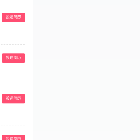
预订资料，了解
好的经济效益。
投递简历
8、负责客房钥
、性格开朗、头
端正，身体健
青山路8号（广西
投递简历
服务方案。 ·
成公司制定的销
投递简历
的商务洽谈、客
· 对宴请市场有
预订资料，了解
绍酒店康乐部的
投递简历