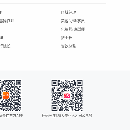
理
区域经理
北京招聘
仪器操作师
美容助理/学员
辽宁招聘
化妆师/造型师
陕西招聘
理
护士长
大连招聘
执行院长
餐饮总监
杭州招聘
昆明招聘
深圳招聘
武汉招聘
银川招聘
载最佳东方APP
扫码关注138大美业人才网公众号
0086