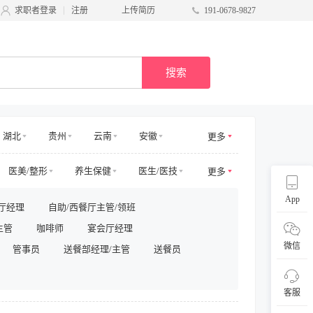
求职者登录
注册
上传简历
191-0678-9827
搜索
湖北
贵州
云南
安徽
更多
甘肃
台湾
广西
宁夏
医美/整形
养生保健
医生/医技
更多
电商其他
物业管理
App
厅经理
自助/西餐厅主管/领班
/商务拓展
收益/预订
客服及支持
主管
咖啡师
宴会厅经理
采购/物流
供应链
直播
微信
管事员
送餐部经理/主管
送餐员
客服