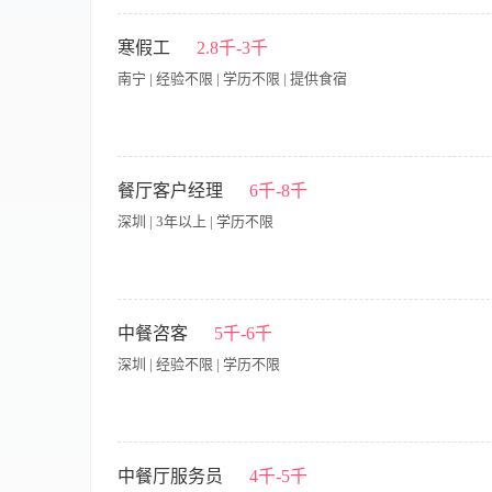
【岗位职责】 1、确保自己的服饰、发型整洁、淡妆等方面全部
客情，尤其要记住即将来店的贵宾、常客的姓名，了解酒店的所
寒假工
2.8千-3千
5、熟练总台各项专业业务和技能，搞好对客服务。 6、熟练掌握
南宁 | 经验不限 | 学历不限 | 提供食宿
匙的管理和发放工作并严格遵守验证制度。 9、制作有关报表，为
脑灵活、工作踏实，具有较强的服务意识、推销意识和责任感。 
康。
寒假工服务员/传菜员，工资：2800元/月 要求：身体健康，热
水产科学研究院旁） 联系人：陆主管15717719979微信同号
餐厅客户经理
6千-8千
深圳 | 3年以上 | 学历不限
· 开发和维护企业客户、高净值个人客户，拓展商务宴请、家庭宴
与店内团队紧密协作，确保各类宴请活动的顺利执行和客户满意度。
中餐咨客
5千-6千
售目标，并积极收集市场及客户反馈，助力品牌优化。 · 任职要求
深圳 | 经验不限 | 学历不限
户开发和关系维护能力。 · 形象气质佳，沟通表达能力强，有抗
独到见解，能向客户清晰阐述若兰慈的独特价值。
【岗位职责】 1、迎接问候宾客，在宾客面前随时保持整洁友好
客情，尤其要记住即将来店的贵宾、常客的姓名。 3、熟练掌握
中餐厅服务员
4千-5千