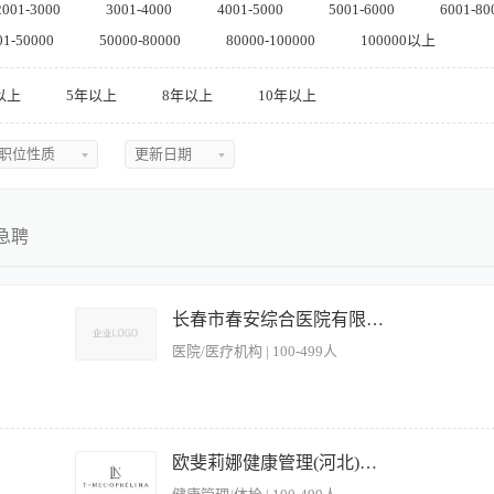
2001-3000
3001-4000
4001-5000
5001-6000
6001-80
01-50000
50000-80000
80000-100000
100000以上
以上
5年以上
8年以上
10年以上
职位性质
更新日期
不限
不限
全职
今日最新
急聘
兼职
近三天
实习
近五天
长春市春安综合医院有限公司
医院/医疗机构 | 100-499人
临时
近一周
近两周
近一月
系沟通能力强，熟悉VIP宴会接待
欧斐莉娜健康管理(河北)有限公司
近二月