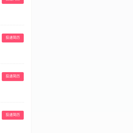
点歌、调节音响
的连贯性和高效
投递简历
要求】 1、服务
范，能够熟练操
协助者。在这
入我们。 主要
投递简历
户提供茶水、轻
，介绍HUI
知识，为客户提
工作。 任职要
力，沟通表达清
营管理工作，负
 我们承诺给予
工积极参加学习
，清晰的发展路径
投递简历
表现进行相关绩
工作环境：在深
配合与支持，并
检查餐厅日常卫