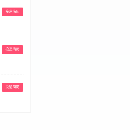
全流程负责月子餐
食材预处理、烹
投递简历
荤素配比，定期
熟分开、冰箱分
理餐食异议，配
房膳食烹饪经验，
作； 持有健康
、任职资格 1、
证均可，实操优
们有健全的福利体
按月结算； 环
投递简历
作氛围，每月准
卫生、厨具清
从店长安排，配
投递简历
常菜/湘菜/粤菜/
。 6. 有团队
- 提供工作餐 /
 3.手脚麻利，
—16:00中