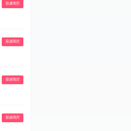
投递简历
，形象气质佳
重物品提醒宾客自
，及时向上级反
投递简历
. 向客人介绍
2.有熟练的服
作主动、热情、
协助者。在这
入我们。 主要
投递简历
户提供茶水、轻
，介绍HUI
知识，为客户提
工作。 任职要
力，沟通表达清
建议。 3、确
 我们承诺给予
确保服务台保持
，清晰的发展路径
投递简历
工作环境：在深