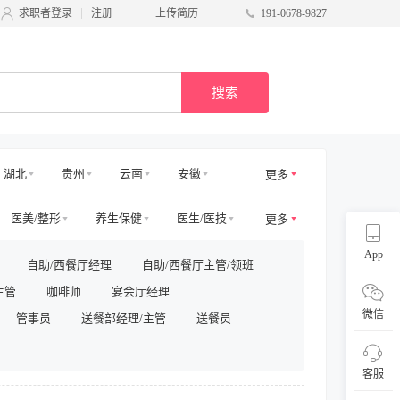
求职者登录
注册
上传简历
191-0678-9827
搜索
湖北
贵州
云南
安徽
更多
甘肃
台湾
广西
宁夏
医美/整形
养生保健
医生/医技
更多
电商其他
物业管理
App
自助/西餐厅经理
自助/西餐厅主管/领班
/商务拓展
收益/预订
客服及支持
主管
咖啡师
宴会厅经理
采购/物流
供应链
直播
微信
管事员
送餐部经理/主管
送餐员
客服