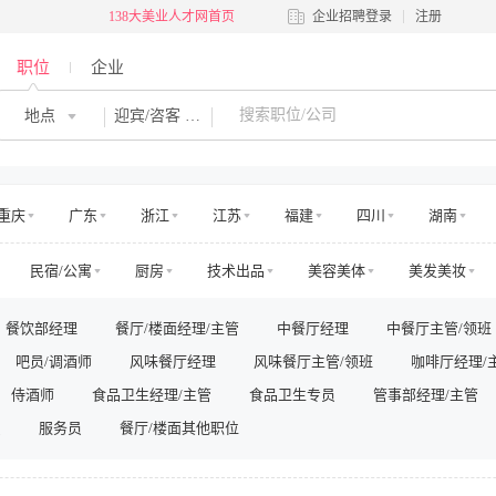
138大美业人才网首页
企业招聘登录
注册
职位
企业
地点
迎宾/咨客
重庆
广东
浙江
江苏
福建
四川
湖南
河南
吉林
江西
辽宁
陕西
黑龙江
青海
民宿/公寓
厨房
技术出品
美容美体
美发美妆
澳门
国外
交通
娱乐
运动健身
零售管理
店面店员
电商运营
餐饮部经理
餐厅/楼面经理/主管
中餐厅经理
中餐厅主管/领班
房地产销售/中介
房地产工程
高层管理
市场/运营
销售
吧员/调酒师
风味餐厅经理
风味餐厅主管/领班
咖啡厅经理/
法务/咨询
IT/电脑
工程/维修
安保/消防
生产营运
其他
侍酒师
食品卫生经理/主管
食品卫生专员
管事部经理/主管
员
服务员
餐厅/楼面其他职位