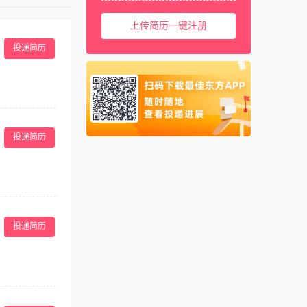
美国
001
上传简历一键注册
西班牙
0034
马来西亚
0060
投递简历
新加坡
0065
泰国
0066
柬埔寨
00855
预订资料，了解
好的经济效益。
阿联酋
00971
投递简历
8、负责客房钥
卡塔尔
00974
、性格开朗、头
端正，身体健
畅； 3、收发
室预约等基础支
投递简历
责任心强，能够妥
者可接受培训，
到，对顾客有求
管安排，配合同