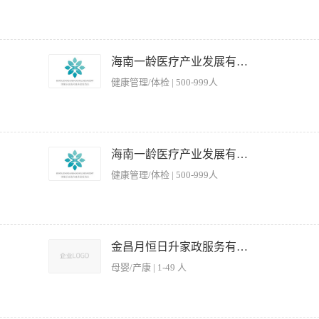
营效率。 2. 组织并执行员工培训计划，提升团队服务水平与专业能力。 3. 处理顾客
，有星级酒店相关背景者优先。 2. 沟通协调能力强，能有效带领团队完成工作目标。 3
海南一龄医疗产业发展有限公司
健康管理/体检 | 500-999人
及时给予鼓励和批评，并进行员工绩效考核，保持执行一贯性； 2、督导餐厅日常经
常工作，检查工作完成的时效性及标准性； 3、执行并检查员工的培训工作，组织员
海南一龄医疗产业发展有限公司
纪录并存档； 4、定期召开餐厅员工会议，复盘近期服务及运营情况，并对餐厅员工
健康管理/体检 | 500-999人
服务程序和标准的有效实施； 6、负责与相关部门沟通，争取得到各部门对餐厅工作的
议和意见转告厨师长，供厨师长在研究制定菜单及完善日常出品时作为参考； 8、负责
餐氛围； 9、负责与管事部保持沟通，监督餐厅日常客用餐具、相关用具的清洁消毒
防火工作，确保餐厅各项安全指标完成良好； 11、负责检查餐厅设施设备的日常运转
咖啡、手冲、虹吸壶等，了解当下主流饮品定期更新大堂吧产品并对吧员进行培训。 协
人负责进行保管及定期盘点； 12、根据部门预算，做好餐厅开源节流工作，合理控
礼节执行情况； 2.督导员工积极向客人推荐特色咖啡、时令饮品、各类饮料，并向
金昌月恒日升家政服务有限公司
与沟通，对相关财务数据做正确了解和控制； 14、负责餐厅的每日、月、季的促销及
现问题及时纠正，保证员工作操作流程符合标准；工作区域的整洁卫生，包括吧台、操
管理，及时发现与纠正服务当中出现的问题，有效建立部门宾客满意度档案，确保指标完
母婴/产康 | 1-49 人
依据部门培训计划，定期和不定期组织餐厅员工参加技能技巧和其他必要培训，协助总
率； 17、正确处理宾客关系，主动与客人沟通，处理客人投诉，并报告餐饮处长； 
 任职要求 -1、具备一定的沟通能力、语言表达能力； 2、有团队合作意识；服从安排
啡基础知识； 6.各类咖啡机设备的操作； 7.熟悉各类饮品出品方式.。