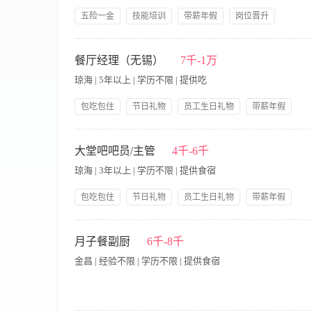
五险一金
技能培训
带薪年假
岗位晋升
领导好
岗位职责: 1. 协助经理统筹餐厅日常运营管理，确保服务质量与运
况，维护良好顾客体验。 任职要求: 1. 具备餐饮服务及管理经验
餐厅经理（无锡）
7千-1万
语听说写能力，粤语熟练者优先。
琼海 | 5年以上 | 学历不限 | 提供吃
包吃包住
节日礼物
员工生日礼物
带薪年假
岗位晋升
五险一金
免费全身体检
1、制定餐厅的各项规章制度并督导实施，做好员工的思想工作，
责召开每日班前班后例会，并安排部门主管及其他管理人员的日
大堂吧吧员/主管
4千-6千
服务技巧技能，不断完善和提高员工的综合素质，做好培训考核
琼海 | 3年以上 | 学历不限 | 提供食宿
效考核； 5、建立并完善餐厅的工作程序和检查标准，并确保该
及时做好相应早餐服务及人员安排； 7、负责将客人对菜肴的建
包吃包住
节日礼物
员工生日礼物
带薪年假
生清洁工作，餐厅环境卫生时刻保持干净，为客人提供良好的就
岗位晋升
五险一金
免费全身体检
率，有效控制成本； 10、妥善做好餐厅日常运营的安全与相关
工作内容 1.熟练掌握各种咖啡的冲泡方法，包括但不限于意式
保养工作，建立餐厅物资管理制度，负责资产的完整性，并安排专
及班后例会，负责安排当日班次工作，并检查员工的日常仪表礼仪
月子餐副厨
6千-8千
本，确保年度成本指标完成； 13、负责与财务部保持有效协调
单内容及推介大堂吧相关产品； 3.监督服务员的规范操作，发
入； 15、热情待客、态度谦和，不断提高服务质量，加强现场
金昌 | 经验不限 | 学历不限 | 提供食宿
清洁。遵守食品安全和卫生标准，确保饮品的安全和卫生。 4.
负责建立餐厅服务信息档案，并及时反馈总结，确保降低餐厅投诉
活动； 5.协助总监加强对餐厅资产管理及保障设施设备的完好率；
他临时的工作任务。
极，能吃苦耐劳； 4、熟练掌握各类咖啡冲泡方法； 5.熟悉各类咖