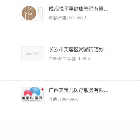
0-8000元/月（根据实操能力、从业年限面议，全勤+绩效另算） 二、岗位职责 独立
尿病、下奶/回奶等不同体质，自主搭配一日5餐（三餐正餐+两顿加餐），独立完成
成都悦子嘉健康管理有限公司
完善月子食谱：跟进产后四阶段食补（排恶露、修复、催乳、滋补），优化菜品口味、
母婴/产康 | 500-999人
减少食材损耗。 厨房环境卫生管控：严格遵循母婴厨房食品安全标准，厨具消毒、生
。 餐品问题跟进：收集宝妈用餐反馈，及时调整菜品软硬、口味、滋补配比；妥善处
权顶岗，统筹当日所有月子餐制作、出餐工作。 三、任职要求 有月子餐/营养餐/私
食补常识； 懂荤素搭配、少油少盐低糖烹饪，擅长汤品、月子粥、面点、滋补小菜制
制作流程出餐 2、负责把控菜品的品质及口味 3、负责协助厨师长研发、创新菜品 二
服从门店排班与管理，责任心强，细心有耐心，尊重产妇饮食个性化需求； 有无厨师
工作经验优先 3、具备切配及打荷能力 4、踏实、细心、有责任心 三、薪资福利 1、我
长沙市芙蓉区湘湖街道妙真堂养生馆
吃住/餐补，法定节假日加班补贴； 试用期1-3个月，转正后按能力上调薪资，绩效奖金
利、团建等），让你感受到爱的氛围 2、在这里有一个好的平台任你发挥，良好的工
。
中医/养生/保健 | 1-49 人
度、摆盘规范。 2. 严格按菜谱、标准流程操作，控制成本与食材损耗。 3. 负责后厨
出餐时效。 5. 负责食材验收、切配、腌制、加工等基础工作。 6. 遵守厨房纪律，服
广西美宝儿医疗服务有限公司
1. 年龄 18–55岁，身体健康，持有健康证。 2. 有 1年以上 同岗位工作经验，熟悉家
其他 | 100-499人
. 吃苦耐劳，能适应轮班/节假日上班。 5. 干净整洁、责任心强、无不良嗜好，服从管理
出餐时间11:30-11:50 晚餐出餐时间:17:00-17:20 - 月休：2天 四、薪资待遇 
洗切工作； 4.做早餐，简单的甜品。 任职资格： 1.年纪50岁以下 2.有厨房工作经验优先
绩效 排班制，月休4天，三班倒，包工作餐 上班地点：英华路10号 上班时间 早班:7:00—
周轮一次班，不可以固定班次