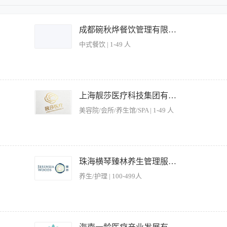
成都碗秋烨餐饮管理有限公司
中式餐饮 | 1-49 人
符合规定的要求。 2、查看交班记录，了解上一班的移交事项，并负责处理。 3、熟悉
有活动。 4、熟悉酒店有关客房销售的各项政策，向来店宾客推销客房，努力争取最
上海靓莎医疗科技集团有限公司
店内外信息，提供准确的问讯服务。 7、负责为下榻酒店的宾客办理入住登记手续。 
美容院/会所/养生馆/SPA | 1-49 人
其它部门提供准确的接待信息。 【岗位要求】 1、XX以上文化程度，懂得英语。 2
3、通晓酒店各项对客政策、设施设备及服务种类以及总台工作程度和规范。 4、相貌
的登记、引导及茶水服务； 2、接听和转接公司电话，记录并传达重要信息，确保沟通顺
域的整洁与秩序，确保良好的企业形象； 5、协助行政事务，包括办公用品管理、会议
珠海横琴臻林养生管理服务有限公司
1、形象气质佳，普通话标准，具备良好的沟通能力与服务意识； 2、工作细致耐心，
养生/护理 | 100-499人
d、Excel等）； 4、能适应晚班制度（如有需要），具备团队协作精神； 5、无经验
照工作程序与标准做好各项开餐的准备工作； 3、 接待顾客主动、热情、礼貌、耐心、周
 熟悉餐厅的饮品及菜品介绍； 5、 积极参加培训，不断提高服务技能； 6、 服从主