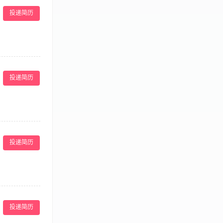
的连贯性和高效
投递简历
要求】 1、服务
范，能够熟练操
划和设计菜单，开
品和良好的服
投递简历
。 【岗位要
食品原材料采
识。掌握各种产
管理人员的积极
服务方案。 ·
成公司制定的销
投递简历
的商务洽谈、客
· 对宴请市场有
事件，维护餐厅
业工作经验，有团
投递简历
具有服务意识和