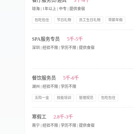
餐厅服务员/迎宾
3千-4千
事工作； 7、协助运营，支援其他部门的工作； 8、配合完成领
琼海 | 1年以上 | 中专 | 提供食宿
2、 能吃苦耐劳，有责任心，有爱心，热爱服务行业； 3、 身
包吃包住
节日礼物
员工生日礼物
带薪年假
岗位晋升
五险一金
免费全身体检
岗位职责 1. 熟知当天订餐情况，注意记录宾客的特别活动(如生
行保管。 3. 迎接宾客，引导宾客到预订台位或宾客满意的台位。
SPA服务专员
5千-5千
映。 6. 随时注意在接待工作中的各种问题，及时向上级反映和协
深圳 | 经验不限 | 学历不限 | 提供食宿
餐厅各式菜点、各种饮品和特式菜点，吸引宾客来餐厅就餐。 岗位
务技能技巧和一定的应变能力，能妥善处理服务中出现的一般性问
认真，责任心较强。 5.身体健康，仪表端庄。
我们正在寻找细心周到、乐于服务的你，成为HUI SPA疗愈
里，你将通过专业的服务支持与温暖的零售互动，为客户创造从
餐饮服务员
5千-6千
职责 环境与服务支持· 负责一、二楼整体环境的清洁、整理与
湖州 | 经验不限 | 学历不限
食等贴心服务支持。· 配合理疗师与前台，完成客户引导、更衣协
Wellness香氛等产品特性，协助试香与体验，促成销售。· 
五险一金
技能培训
管理规范
包吃包住
供专业的购物建议，传递品牌理念。 运营协助· 遵守并执行各项
员工生日礼物
节日礼物
领导好
带薪年假
求 基本条件· 高中及以上学历。· 具备服务行业基础工作经验，
【岗位职责】 1、确保公司的政策和程序，并服从品牌标准。 
晰。· 工作细致认真，有责任心，具备团队协作精神。· 对销售
保餐厅区域每餐段都将按标准设定，这包括摆台,设置自助餐,所有
寒假工
2.8千-3千
· 有竞争力的薪酬：岗位底薪 + 绩效奖金 + 零售销售提成，
干净和整洁。 6、有效地与厨房沟通。 7、确保完全了解食品出
（可向资深服务顾问、前台主管或零售专员方向培养）。 · 融入
南宁 | 经验不限 | 学历不限 | 提供食宿
圳湾旗舰店的疗愈空间中工作，亲身感受品牌理念。