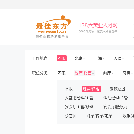
工作地点 :
不限
北京
上海
天津
海南
山东
山西
河北
职位分类 :
不限
餐厅/楼面
前厅
客房
新疆
西藏
内蒙古
香港
护士/护理
旅游/景区/乐园
旅游
不限
迎宾/咨客
餐饮总监
房地产开发
房地产规划与设计
大堂吧经理/主管
酒吧经理/主管
人力资源
行政
财务/审计/税务
影视/演出
宴会厅主管/领班
储备/实习
宴会厅服务员
兼职
茶艺师
跑菜/传菜/走菜
收银