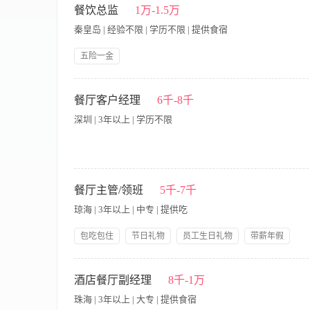
设备，确保娱乐活动的顺利进行。 4、保持包房或座位的整洁，
餐饮总监
1万-1.5万
性。 6、确保场所内的消防安全，熟悉消防设备的使用方法，并在
秦皇岛 | 经验不限 | 学历不限 | 提供食宿
意识强，能够主动为客人提供优质服务。 2、具备良好的沟通能
作相关设备。 4、了解酒水、小吃等餐饮产品的知识，能够为客
五险一金
【岗位职责】 1、负责餐饮部行政管理工作,制定并实施餐饮经营
发当地需求的餐饮产品。 4、熟悉饭店管理理论、餐饮管理理论
餐厅客户经理
6千-8千
务。 6、制定餐厅推销策略，督促员工做好食品饮料的推销工作
深圳 | 3年以上 | 学历不限
求】 1、本科以上文化程度；5年以上同岗位工作经验。 2、精
购、储藏和厨房生产、餐厅服务全过程，善于安排各个环节的工
品配方、各种食品原材料出料率标准，控制产品质量和成本消耗。
性。
· 开发和维护企业客户、高净值个人客户，拓展商务宴请、家庭宴
与店内团队紧密协作，确保各类宴请活动的顺利执行和客户满意度。
餐厅主管/领班
5千-7千
售目标，并积极收集市场及客户反馈，助力品牌优化。 · 任职要求
琼海 | 3年以上 | 中专 | 提供吃
户开发和关系维护能力。 · 形象气质佳，沟通表达能力强，有抗
独到见解，能向客户清晰阐述若兰慈的独特价值。
包吃包住
节日礼物
员工生日礼物
带薪年假
岗位晋升
五险一金
免费全身体检
【岗位职责】 1、负责餐厅日常运营管理，确保服务质量与食品
良好形象 4、控制食材成本与损耗，定期盘点库存并提交采购需求
酒店餐厅副经理
8千-1万
队管理经验优先 2、熟悉餐厅运营流程及食品安全规范 3、具备
珠海 | 3年以上 | 大专 | 提供食宿
责任心