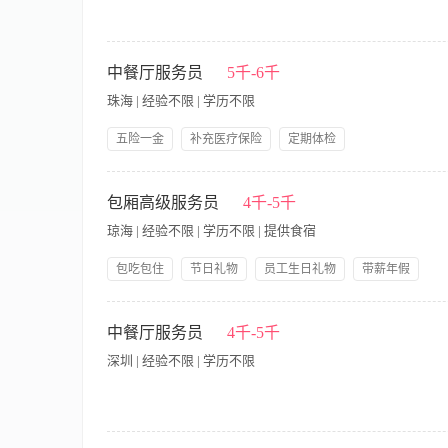
寒假工服务员/传菜员，工资：2800元/月 要求：身体健康，热
水产科学研究院旁） 联系人：陆主管15717719979微信同号
中餐厅服务员
5千-6千
珠海 | 经验不限 | 学历不限
五险一金
补充医疗保险
定期体检
【岗位职责】 1、负责迎接客人，引导客人入座，为客人介绍场
设备，确保娱乐活动的顺利进行。 4、保持包房或座位的整洁，
包厢高级服务员
4千-5千
内的消防安全，熟悉消防设备的使用方法，并在紧急情况下能够迅
琼海 | 经验不限 | 学历不限 | 提供食宿
动为客人提供优质服务。 2、具备良好的沟通能力，能够与客人
4、了解酒水、小吃等餐饮产品的知识，能够为客人提供专业的推
包吃包住
节日礼物
员工生日礼物
带薪年假
岗位晋升
五险一金
免费全身体检
岗位职责： 1、按照餐厅主动、热情、耐心、礼貌、周到的服务
换餐具、烟灰缸，及时清理桌面； 3、要做到手勤、脚勤、眼勤
中餐厅服务员
4千-5千
巧，积极向客人推介相关的时令菜肴、特色菜肴及急推菜肴等，提
深圳 | 经验不限 | 学历不限
加部门及酒店组织的相关培训，不断提高自身业务技能和综合素质
要求： 1、性格乐观开朗，有亲和力； 2、具有很强的沟通能力、语
【岗位职责】 1、负责迎接客人，引导客人入座，为客人介绍场