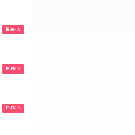
投诉及突发状
. 具备良好的英
投递简历
营管理工作，负
工积极参加学习
投递简历
表现进行相关绩
配合与支持，并
检查餐厅日常卫
工作，降低破损
情况，并做好维护
助经理召开班前
制日常运营成
客人主动介绍菜
销售，提高餐厅收
投递简历
作间、设备等的
成良好； 16、
监组织其他团队
18、领导交代其
； 3、工作积