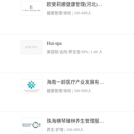
及时更换烟灰缸，清理桌面垃圾。 5、协调与其他服务员或工作人员的工作，确保服务
欧斐莉娜健康管理(河北)有限公司
紧急情况下能够迅速疏散客人。 7、协助客人进行结账，确保账单准确无误。 【岗位
健康管理/体检 | 100-499人
力，能够与客人进行愉快的交流，解决客人的问题。 3、熟悉娱乐场所的服务流程和规
人提供专业的推荐和建议。 5、具备良好的身体素质，能够适应快节奏的工作环境。
的所有计划。 2、负责实现部门的营业收入指标和利润指标。 3、与行政总厨一起筹
、营销学和服务心理学。 5、协调与其他部门的工作关系，确保宾客得到满意的餐饮产
Hui-spa
，提高餐饮销售收入。 7、建全物资管理制度，对餐厅的设备、物资、用具等严格管理
美容院/会所/养生馆/SPA | 1-49 人
通本部门的业务知识，熟练掌握中餐、西餐、酒吧、茶馆的技能及管理技巧。 3、熟悉 
作，能保证餐饮管理的协调发展。 4、具有食品原材料加工、餐饮成本核算方面的知
 5、具有社会活动能力、组织领导工作能力和实际工作能力；善于调动餐饮 部各级
席等业务。 · 深度了解客户需求，为客户提供专业的宴请菜单定制、场地安排等一站式
 · 建立并更新客户档案，进行定期回访与关系维护，提升客户黏性与复购。 · 完
海南一龄医疗产业发展有限公司
： · 三年以上高端餐饮、酒店、会所或相关行业的销售/客户管理经验。 · 具备优秀
健康管理/体检 | 500-999人
压能力，有出色的服务意识和应变能力。 · 具备良好的团队协作精神和结果导向意识。 
安全标准 2、监督员工工作表现，制定排班表并协调人员分工 3、处理顾客投诉及突发
 5、执行卫生清洁标准，配合监管部门检查工作 【岗位要求】 1、具备餐饮服务行
珠海横琴臻林养生管理服务有限公司
较强的沟通协调能力和应急处理能力 4、能适应早晚班轮换工作制 5、工作细致认真，
养生/护理 | 100-499人