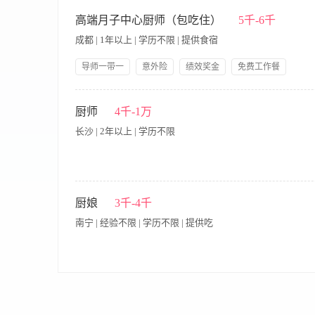
月子餐副厨岗位招聘简介 一、岗位名称：月子餐副厨 薪资：600
出餐：可根据产妇顺产、剖腹产、顺产侧切、产后体虚、妊娠期糖
高端月子中心厨师（包吃住）
5千-6千
饪、分装、按时送餐整套工作，无需主厨全程盯控。 配合主厨
成都 | 1年以上 | 学历不限 | 提供食宿
更新时令月子菜品；做好每日食材清点、报采，精准核算用料，
类存放食材，每日后厨清洁、消杀，符合月子中心卫生验收要求
导师一带一
意外险
绩效奖金
免费工作餐
合护理、营养师优化餐单。 辅助后厨日常：主厨休息/休假期间全
提供食宿
生日福利
节假日福利
带薪年假
能独立单兵完成整栋/批量月子餐出品，熟悉产后饮食禁忌、药膳
一、工作职责 1、负责每日月子餐和陪护餐的制作，严格按照菜品
技能培训
岗位晋升
证，了解食品卫生规范，讲究卫生、手脚麻利，按时准点出餐； 
25~40岁 2、1年及以上炉台川菜或粤菜工作经验，有月子中心
厨师
4千-1万
先，能快速上手上岗。 四、福利待遇（可选补充） 月休4天，包
系（包吃包住，提供社保+雇主责任险、带薪年假、生日&节日福
境干净舒适，工作环境为高端月子会所，工作强度低于饭店后厨
长沙 | 2年以上 | 学历不限
时发薪
一、岗位职责 1. 负责餐厅日常菜品制作，保证口味稳定、出品速
洁、食材分类存放，符合食品安全要求。 4. 配合店内出餐，保证
厨娘
3千-4千
合团队协作。 7. 定期维护设备，发现问题及时上报。 二、任职要求 
南宁 | 经验不限 | 学历不限 | 提供吃
特色菜优先。 3. 熟悉厨房操作流程，会切配、掌握火候与调味。 4
意识，沟通顺畅，做事麻利。 三、工作时间 - 具体：每天制作中餐晚餐，中餐
节日福利（转正后）
岗位职责： 1.清洗餐具，厨具： 2.协助厨房送餐收餐； 3.基本的
服从安排 4.做事细心，有责任感 薪资待遇： 试用期3500，转正+
班:7:00——13:00 16:30——21:00晚班:12:00——21:00 一