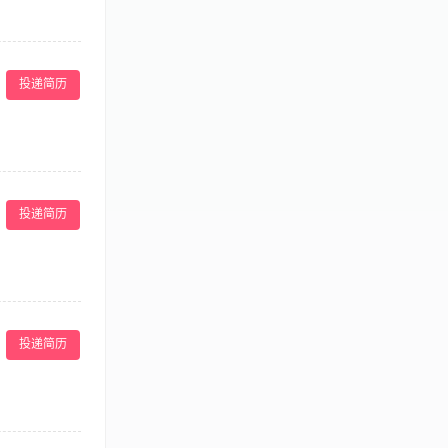
青山路8号（广西
投递简历
点歌、调节音响
 6、确保场所
投递简历
意识强，能够主
作相关设备。
情况，并及时更
识和点菜技能技
投递简历
 6、积极的参
作任务。 任职
。
点歌、调节音响