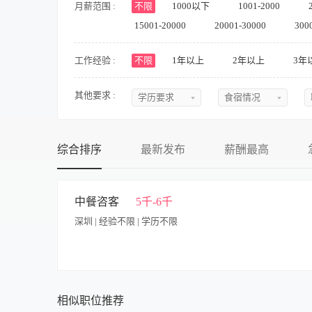
月薪范围 :
不限
1000以下
1001-2000
15001-20000
20001-30000
300
工作经验 :
不限
1年以上
2年以上
3年
其他要求 :
学历要求
食宿情况
不限
不限
初中
提供食宿
综合排序
最新发布
薪酬最高
中专
不提供食宿
中技
可提供吃
中餐咨客
5千-6千
深圳 | 经验不限 | 学历不限
高中
可提供住
大专
食宿面议
本科
【岗位职责】 1、迎接问候宾客，在宾客面前随时保持整洁友好
客情，尤其要记住即将来店的贵宾、常客的姓名。 3、熟练掌握
硕士
相似职位推荐
活动。 5、对于宾客的要求、不满和需要及时做出回应及时向领