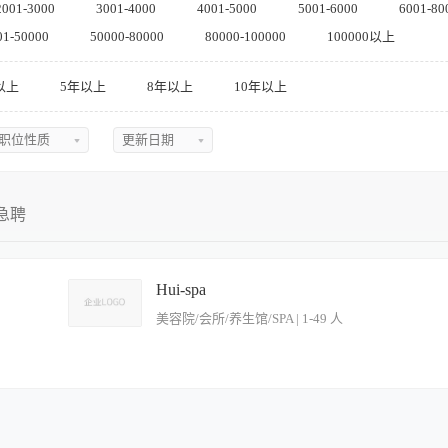
2001-3000
3001-4000
4001-5000
5001-6000
6001-80
01-50000
50000-80000
80000-100000
100000以上
以上
5年以上
8年以上
10年以上
职位性质
更新日期
不限
不限
全职
今日最新
急聘
兼职
近三天
实习
近五天
Hui-spa
美容院/会所/养生馆/SPA | 1-49 人
临时
近一周
近两周
近一月
愉快的形象，确保自己的服饰、发型整洁、淡妆等方面全部符合规定的要求。 2、熟悉
店内外信息，向宾客提供礼貌周全的服务。 4、了解酒店的相关活动，可向宾客详细介
近二月
班或部门经理汇报。