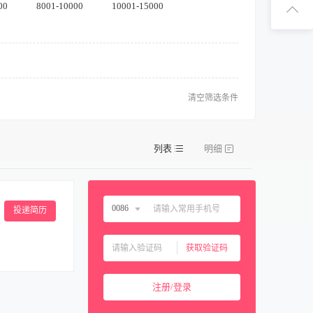
扫码下
00
8001-10000
10001-15000
扫码关注1
清空筛选条件
列表
明细
0086
投递简历
中国大陆
0086
获取验证码
中国香港
00852
预订资料，了解
中国澳门
00853
注册/登录
绍酒店康乐部的
中国台湾
00886