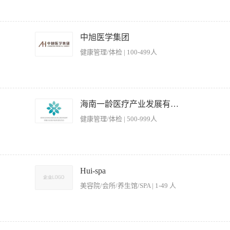
爱餐饮行业，能接受过年期间上班 福利：月休4天、包吃住等 门店地址：南宁市青秀区
中旭医学集团
健康管理/体检 | 100-499人
所设施和服务项目。 2、根据客人的需求，提供酒水、小吃等餐饮服务。 3、协助客人
清理桌面垃圾。 5、协调与其他服务员或工作人员的工作，确保服务的连贯性和高效性。
海南一龄医疗产业发展有限公司
速疏散客人。 7、协助客人进行结账，确保账单准确无误。 【岗位要求】 1、服务
健康管理/体检 | 500-999人
进行愉快的交流，解决客人的问题。 3、熟悉娱乐场所的服务流程和规范，能够熟练操
荐和建议。 5、具备良好的身体素质，能够适应快节奏的工作环境。
要求，不断完善服务态度和服务技能技巧； 2、时刻关注客人用餐，注意客人用餐细节
、口勤，及时为客人提供优质服务； 4、了解餐厅菜单内容和出品，具备一定的菜肴知
Hui-spa
高餐厅营业收入； 5、服从领导安排，做好餐厅日常检查、准备工作和餐厅服务工作；
美容院/会所/养生馆/SPA | 1-49 人
； 7、协助餐厅主管完成其他相关工作内容及工作任务； 8、领导交代其他临时的工
言表达能力； 3、年龄16-40周岁，女性身高162厘米及以上，男性身高170厘米以上
所设施和服务项目。 2、根据客人的需求，提供酒水、小吃等餐饮服务。 3、协助客人