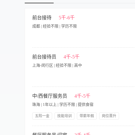
博士
前台接待
5千-6千
成都 | 经验不限 | 学历不限
【岗位职责】 1、确保自己的服饰、发型整洁、淡妆等方面全部
客情，尤其要记住即将来店的贵宾、常客的姓名，了解酒店的所
前台接待员
4千-5千
5、熟练总台各项专业业务和技能，搞好对客服务。 6、熟练掌握
上海-闵行区 | 经验不限 | 高中
匙的管理和发放工作并严格遵守验证制度。 9、制作有关报表，为
脑灵活、工作踏实，具有较强的服务意识、推销意识和责任感。 
康。
【岗位职责】 1、负责公司前台的日常接待工作，包括来访客户
公司快递、信件及文件，做好登记与分发工作； 4、维护前台区
中/西餐厅服务员
4千-5千
持工作； 6、完成上级交办的其他临时性任务。 【岗位要求】 
珠海 | 1年以上 | 学历不限 | 提供食宿
善处理日常接待事务； 3、具备基础的办公软件操作能力（如Wor
有相关前台或客服经验者优先。
五险一金
技能培训
带薪年假
岗位晋升
领导好
岗位职责： 1、 根据要求认真做好桌椅、餐厅卫生； 2、 按
必应，能够解答顾客咨询类问题，使顾客有宾至如归的感觉； 4、