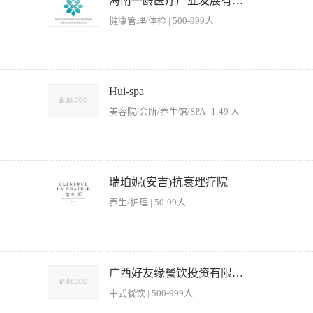
海南一龄医疗产业发展有限公司
导交代的其他工作或任务（包括涉及非本岗位的工作内容） 岗位要求： 1、身体健康
健康管理/体检 | 500-999人
体状况符合国家餐饮行业标准要求； 4、 品行端正，无不良嗜好和记录，无纹身。
日庆祝会)，应及时向主管汇报。 2. 替宾客存取保管衣物，并询问有无贵重物品，贵
 4. 客满时，负责安排好后到的宾客，使宾客乐于等位。 5. 随时注意听取宾客的意见
Hui-spa
助处理。 7. 掌握和运用礼貌语言，负责接听电话，宾客电话订餐应问清楚基本信息。 8
美容院/会所/养生馆/SPA | 1-49 人
要求 1.中专毕业或具有同等学历，经过餐饮服务培训，有一定的日常外语会话能力。 
题。 3.掌握餐厅服务规程，了解餐厅各种菜肴的基本特点和简单的烹制方法。 4.工
体验中的重要一环。你不仅是空间的维护者，更是客户接触品牌的首要触点与零售体验的
踏入空间到选购产品的完整美好体验。如果你渴望在高端健康疗愈品牌中成长，欢迎加
瑞珀妮(安吉)抗衰理疗院
日常布置，确保疗愈空间始终整洁、宁静、舒适。· 协助准备各项疗愈服务用品，并为客
养生/护理 | 50-99人
助等服务工作，确保服务动线流畅。 零售销售与客户互动· 在一楼零售区主动接待客户
负责零售区域的货品陈列、库存盘点与补充，保持商品展示的吸引力与有序性。· 学习产品
服务标准操作程序（SOP）与卫生安全规范。· 协助完成上级交办的其他日常运营支持
有零售、酒店、餐饮或SPA行业经验者优先。 能力与素养· 拥有良好的服务意识与亲和
2、自信地知道食品和饮料菜单内容并能够详细地解释给客人，理解餐饮需求并提供适当的
工作不排斥，有主动学习和达成目标的意愿。· 形象整洁得体，能适应轮班制工作安排。
设备准备好服务,确保你已经被主管做了餐前会议。 4、确保餐台的干净和整洁。 5、
广西好友缘餐饮投资有限公司
收入与个人表现直接挂钩。 · 成长型岗位：提供完整的SPA服务流程与零售产品知识培训
品，已做更好推销。
团队：享受与团队一致的员工疗愈福利、节日礼品、生日关怀及团队活动。 · 优雅的
中式餐饮 | 500-999人