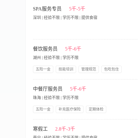
岗位职责 1. 熟知当天订餐情况，注意记录宾客的特别活动(如生
行保管。 3. 迎接宾客，引导宾客到预订台位或宾客满意的台位。
SPA服务专员
5千-5千
映。 6. 随时注意在接待工作中的各种问题，及时向上级反映和协
深圳 | 经验不限 | 学历不限 | 提供食宿
餐厅各式菜点、各种饮品和特式菜点，吸引宾客来餐厅就餐。 岗位
务技能技巧和一定的应变能力，能妥善处理服务中出现的一般性问
认真，责任心较强。 5.身体健康，仪表端庄。
我们正在寻找细心周到、乐于服务的你，成为HUI SPA疗愈
里，你将通过专业的服务支持与温暖的零售互动，为客户创造从
餐饮服务员
5千-6千
职责 环境与服务支持· 负责一、二楼整体环境的清洁、整理与
湖州 | 经验不限 | 学历不限
食等贴心服务支持。· 配合理疗师与前台，完成客户引导、更衣协
Wellness香氛等产品特性，协助试香与体验，促成销售。· 
五险一金
技能培训
管理规范
包吃包住
供专业的购物建议，传递品牌理念。 运营协助· 遵守并执行各项
员工生日礼物
节日礼物
领导好
带薪年假
求 基本条件· 高中及以上学历。· 具备服务行业基础工作经验，
【岗位职责】 1、确保公司的政策和程序，并服从品牌标准。 
晰。· 工作细致认真，有责任心，具备团队协作精神。· 对销售
保餐厅区域每餐段都将按标准设定，这包括摆台,设置自助餐,所有
中餐厅服务员
5千-6千
· 有竞争力的薪酬：岗位底薪 + 绩效奖金 + 零售销售提成，
干净和整洁。 6、有效地与厨房沟通。 7、确保完全了解食品出
（可向资深服务顾问、前台主管或零售专员方向培养）。 · 融入
珠海 | 经验不限 | 学历不限
圳湾旗舰店的疗愈空间中工作，亲身感受品牌理念。
五险一金
补充医疗保险
定期体检
【岗位职责】 1、负责迎接客人，引导客人入座，为客人介绍场
设备，确保娱乐活动的顺利进行。 4、保持包房或座位的整洁，
寒假工
2.8千-3千
内的消防安全，熟悉消防设备的使用方法，并在紧急情况下能够迅
南宁 | 经验不限 | 学历不限 | 提供食宿