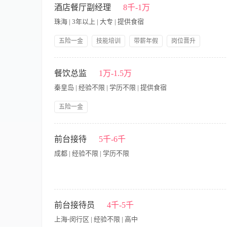
责召开每日班前班后例会，并安排部门主管及其他管理人员的日
酒店餐厅副经理
8千-1万
服务技巧技能，不断完善和提高员工的综合素质，做好培训考核
珠海 | 3年以上 | 大专 | 提供食宿
效考核； 5、建立并完善餐厅的工作程序和检查标准，并确保该
及时做好相应早餐服务及人员安排； 7、负责将客人对菜肴的建
五险一金
技能培训
带薪年假
岗位晋升
生清洁工作，餐厅环境卫生时刻保持干净，为客人提供良好的就
领导好
率，有效控制成本； 10、妥善做好餐厅日常运营的安全与相关
岗位职责: 1. 协助经理统筹餐厅日常运营管理，确保服务质量与运
保养工作，建立餐厅物资管理制度，负责资产的完整性，并安排专
况，维护良好顾客体验。 任职要求: 1. 具备餐饮服务及管理经验
餐饮总监
1万-1.5万
本，确保年度成本指标完成； 13、负责与财务部保持有效协调
语听说写能力，粤语熟练者优先。
入； 15、热情待客、态度谦和，不断提高服务质量，加强现场
秦皇岛 | 经验不限 | 学历不限 | 提供食宿
负责建立餐厅服务信息档案，并及时反馈总结，确保降低餐厅投诉
他临时的工作任务。
五险一金
【岗位职责】 1、负责餐饮部行政管理工作,制定并实施餐饮经营
发当地需求的餐饮产品。 4、熟悉饭店管理理论、餐饮管理理论
前台接待
5千-6千
务。 6、制定餐厅推销策略，督促员工做好食品饮料的推销工作
成都 | 经验不限 | 学历不限
求】 1、本科以上文化程度；5年以上同岗位工作经验。 2、精
购、储藏和厨房生产、餐厅服务全过程，善于安排各个环节的工
品配方、各种食品原材料出料率标准，控制产品质量和成本消耗。
性。
【岗位职责】 1、确保自己的服饰、发型整洁、淡妆等方面全部
客情，尤其要记住即将来店的贵宾、常客的姓名，了解酒店的所
前台接待员
4千-5千
5、熟练总台各项专业业务和技能，搞好对客服务。 6、熟练掌握
上海-闵行区 | 经验不限 | 高中
匙的管理和发放工作并严格遵守验证制度。 9、制作有关报表，为