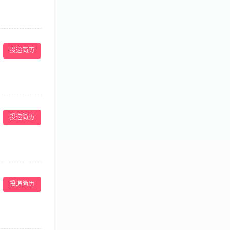
端正，身体健
畅； 3、收发
室预约等基础支
投递简历
责任心强，能够妥
者可接受培训，
预订资料，了解
绍酒店康乐部的
投递简历
到，对顾客有求
管安排，配合同
投递简历
，形象气质佳