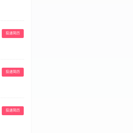
作相关设备。
青山路8号（广西
投递简历
情况，并及时更
识和点菜技能技
投递简历
 6、积极的参
作任务。 任职
。
点歌、调节音响
的连贯性和高效
投递简历
要求】 1、服务
范，能够熟练操