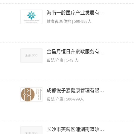
席等业务。 · 深度了解客户需求，为客户提供专业的宴请菜单定制、场地安排等一站式
 · 建立并更新客户档案，进行定期回访与关系维护，提升客户黏性与复购。 · 完
海南一龄医疗产业发展有限公司
： · 三年以上高端餐饮、酒店、会所或相关行业的销售/客户管理经验。 · 具备优秀
健康管理/体检 | 500-999人
压能力，有出色的服务意识和应变能力。 · 具备良好的团队协作精神和结果导向意识。 
安全标准 2、监督员工工作表现，制定排班表并协调人员分工 3、处理顾客投诉及突发
 5、执行卫生清洁标准，配合监管部门检查工作 【岗位要求】 1、具备餐饮服务行
金昌月恒日升家政服务有限公司
较强的沟通协调能力和应急处理能力 4、能适应早晚班轮换工作制 5、工作细致认真，
母婴/产康 | 1-49 人
0-8000元/月（根据实操能力、从业年限面议，全勤+绩效另算） 二、岗位职责 独立
尿病、下奶/回奶等不同体质，自主搭配一日5餐（三餐正餐+两顿加餐），独立完成
成都悦子嘉健康管理有限公司
完善月子食谱：跟进产后四阶段食补（排恶露、修复、催乳、滋补），优化菜品口味、
母婴/产康 | 500-999人
减少食材损耗。 厨房环境卫生管控：严格遵循母婴厨房食品安全标准，厨具消毒、生
。 餐品问题跟进：收集宝妈用餐反馈，及时调整菜品软硬、口味、滋补配比；妥善处
权顶岗，统筹当日所有月子餐制作、出餐工作。 三、任职要求 有月子餐/营养餐/私
食补常识； 懂荤素搭配、少油少盐低糖烹饪，擅长汤品、月子粥、面点、滋补小菜制
制作流程出餐 2、负责把控菜品的品质及口味 3、负责协助厨师长研发、创新菜品 二
服从门店排班与管理，责任心强，细心有耐心，尊重产妇饮食个性化需求； 有无厨师
工作经验优先 3、具备切配及打荷能力 4、踏实、细心、有责任心 三、薪资福利 1、我
长沙市芙蓉区湘湖街道妙真堂养生馆
吃住/餐补，法定节假日加班补贴； 试用期1-3个月，转正后按能力上调薪资，绩效奖金