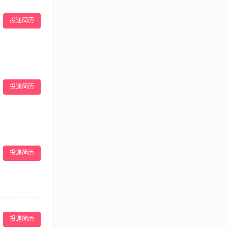
重物品提醒宾客自
，及时向上级反
投递简历
. 向客人介绍
2.有熟练的服
作主动、热情、
协助者。在这
入我们。 主要
投递简历
户提供茶水、轻
，介绍HUI
知识，为客户提
工作。 任职要
力，沟通表达清
建议。 3、确
 我们承诺给予
确保服务台保持
，清晰的发展路径
投递简历
工作环境：在深
点歌、调节音响
 6、确保场所
投递简历
意识强，能够主