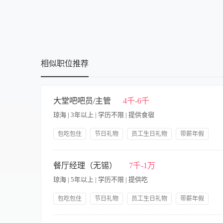
博士
相似职位推荐
大堂吧吧员/主管
4千-6千
琼海 | 3年以上 | 学历不限 | 提供食宿
包吃包住
节日礼物
员工生日礼物
带薪年假
岗位晋升
五险一金
免费全身体检
工作内容 1.熟练掌握各种咖啡的冲泡方法，包括但不限于意式
及班后例会，负责安排当日班次工作，并检查员工的日常仪表礼仪
餐厅经理（无锡）
7千-1万
单内容及推介大堂吧相关产品； 3.监督服务员的规范操作，发
琼海 | 5年以上 | 学历不限 | 提供吃
清洁。遵守食品安全和卫生标准，确保饮品的安全和卫生。 4.
活动； 5.协助总监加强对餐厅资产管理及保障设施设备的完好率；
包吃包住
节日礼物
员工生日礼物
带薪年假
极，能吃苦耐劳； 4、熟练掌握各类咖啡冲泡方法； 5.熟悉各类咖
岗位晋升
五险一金
免费全身体检
1、制定餐厅的各项规章制度并督导实施，做好员工的思想工作，