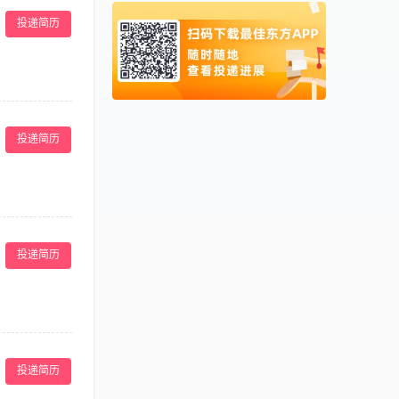
工积极参加学习
新加坡
0065
投递简历
表现进行相关绩
泰国
0066
配合与支持，并
检查餐厅日常卫
柬埔寨
00855
工作，降低破损
阿联酋
00971
情况，并做好维护
投诉及突发状
制日常运营成
卡塔尔
00974
. 具备良好的英
销售，提高餐厅收
投递简历
成良好； 16、
18、领导交代其
划和设计菜单，开
品和良好的服
投递简历
。 【岗位要
食品原材料采
识。掌握各种产
管理人员的积极
预订资料，了解
好的经济效益。
投递简历
8、负责客房钥
、性格开朗、头