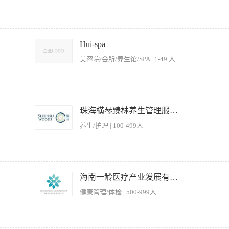
3、通晓酒店各项对客政策、设施设备及服务种类以及总台工作程度和规范。 4、相貌
的登记、引导及茶水服务； 2、接听和转接公司电话，记录并传达重要信息，确保沟通顺
域的整洁与秩序，确保良好的企业形象； 5、协助行政事务，包括办公用品管理、会议
Hui-spa
1、形象气质佳，普通话标准，具备良好的沟通能力与服务意识； 2、工作细致耐心，
美容院/会所/养生馆/SPA | 1-49 人
d、Excel等）； 4、能适应晚班制度（如有需要），具备团队协作精神； 5、无经验
愉快的形象，确保自己的服饰、发型整洁、淡妆等方面全部符合规定的要求。 2、熟悉
店内外信息，向宾客提供礼貌周全的服务。 4、了解酒店的相关活动，可向宾客详细介
珠海横琴臻林养生管理服务有限公司
班或部门经理汇报。
养生/护理 | 100-499人
照工作程序与标准做好各项开餐的准备工作； 3、 接待顾客主动、热情、礼貌、耐心、周
 熟悉餐厅的饮品及菜品介绍； 5、 积极参加培训，不断提高服务技能； 6、 服从主
海南一龄医疗产业发展有限公司
导交代的其他工作或任务（包括涉及非本岗位的工作内容） 岗位要求： 1、身体健康
健康管理/体检 | 500-999人
体状况符合国家餐饮行业标准要求； 4、 品行端正，无不良嗜好和记录，无纹身。