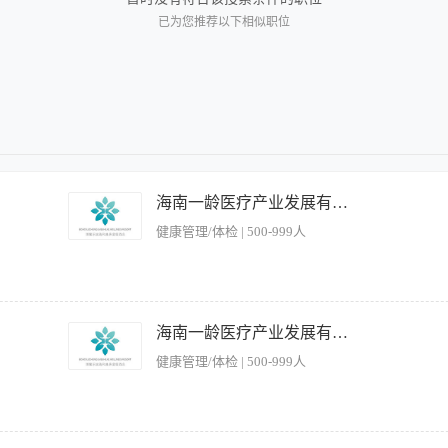
已为您推荐以下相似职位
海南一龄医疗产业发展有限公司
健康管理/体检 | 500-999人
咖啡、手冲、虹吸壶等，了解当下主流饮品定期更新大堂吧产品并对吧员进行培训。 协
礼节执行情况； 2.督导员工积极向客人推荐特色咖啡、时令饮品、各类饮料，并向
海南一龄医疗产业发展有限公司
现问题及时纠正，保证员工作操作流程符合标准；工作区域的整洁卫生，包括吧台、操
健康管理/体检 | 500-999人
依据部门培训计划，定期和不定期组织餐厅员工参加技能技巧和其他必要培训，协助总
 任职要求 -1、具备一定的沟通能力、语言表达能力； 2、有团队合作意识；服从安排
啡基础知识； 6.各类咖啡机设备的操作； 7.熟悉各类饮品出品方式.。
及时给予鼓励和批评，并进行员工绩效考核，保持执行一贯性； 2、督导餐厅日常经