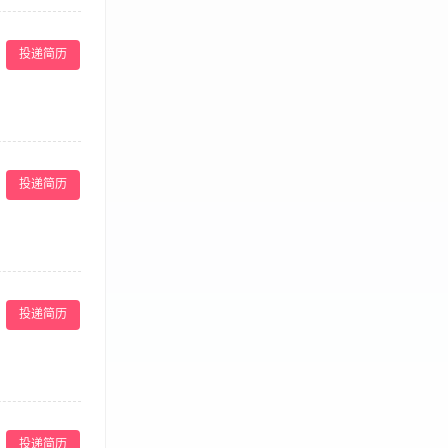
服务方案。 ·
成公司制定的销
投递简历
的商务洽谈、客
· 对宴请市场有
事件，维护餐厅
业工作经验，有团
投递简历
具有服务意识和
全流程负责月子餐
食材预处理、烹
投递简历
荤素配比，定期
熟分开、冰箱分
理餐食异议，配
房膳食烹饪经验，
作； 持有健康
、任职资格 1、
证均可，实操优
们有健全的福利体
按月结算； 环
投递简历