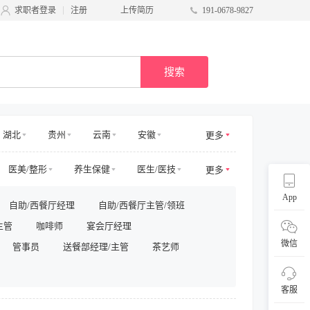
求职者登录
注册
上传简历
191-0678-9827
搜索
湖北
贵州
云南
安徽
更多
甘肃
台湾
广西
宁夏
医美/整形
养生保健
医生/医技
更多
电商其他
物业管理
App
自助/西餐厅经理
自助/西餐厅主管/领班
/商务拓展
收益/预订
客服及支持
主管
咖啡师
宴会厅经理
采购/物流
供应链
直播
微信
管事员
送餐部经理/主管
茶艺师
客服