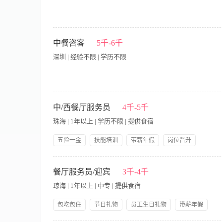
脑灵活、工作踏实，具有较强的服务意识、推销意识和责任感。 
康。
【岗位职责】 1、负责公司前台的日常接待工作，包括来访客户
公司快递、信件及文件，做好登记与分发工作； 4、维护前台区
中餐咨客
5千-6千
持工作； 6、完成上级交办的其他临时性任务。 【岗位要求】 
深圳 | 经验不限 | 学历不限
善处理日常接待事务； 3、具备基础的办公软件操作能力（如Wor
有相关前台或客服经验者优先。
【岗位职责】 1、迎接问候宾客，在宾客面前随时保持整洁友好
客情，尤其要记住即将来店的贵宾、常客的姓名。 3、熟练掌握
中/西餐厅服务员
4千-5千
活动。 5、对于宾客的要求、不满和需要及时做出回应及时向领
珠海 | 1年以上 | 学历不限 | 提供食宿
五险一金
技能培训
带薪年假
岗位晋升
领导好
岗位职责： 1、 根据要求认真做好桌椅、餐厅卫生； 2、 按
必应，能够解答顾客咨询类问题，使顾客有宾至如归的感觉； 4、
餐厅服务员/迎宾
3千-4千
事工作； 7、协助运营，支援其他部门的工作； 8、配合完成领
琼海 | 1年以上 | 中专 | 提供食宿
2、 能吃苦耐劳，有责任心，有爱心，热爱服务行业； 3、 身
包吃包住
节日礼物
员工生日礼物
带薪年假
岗位晋升
五险一金
免费全身体检