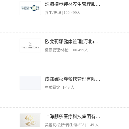
常工作，检查工作完成的时效性及标准性； 3、执行并检查员工的培训工作，组织员
珠海横琴臻林养生管理服务有限公司
纪录并存档； 4、定期召开餐厅员工会议，复盘近期服务及运营情况，并对餐厅员工
养生/护理 | 100-499人
服务程序和标准的有效实施； 6、负责与相关部门沟通，争取得到各部门对餐厅工作的
议和意见转告厨师长，供厨师长在研究制定菜单及完善日常出品时作为参考； 8、负责
餐氛围； 9、负责与管事部保持沟通，监督餐厅日常客用餐具、相关用具的清洁消毒
防火工作，确保餐厅各项安全指标完成良好； 11、负责检查餐厅设施设备的日常运转
营效率。 2. 组织并执行员工培训计划，提升团队服务水平与专业能力。 3. 处理顾客
人负责进行保管及定期盘点； 12、根据部门预算，做好餐厅开源节流工作，合理控
，有星级酒店相关背景者优先。 2. 沟通协调能力强，能有效带领团队完成工作目标。 3
欧斐莉娜健康管理(河北)有限公司
与沟通，对相关财务数据做正确了解和控制； 14、负责餐厅的每日、月、季的促销及
管理，及时发现与纠正服务当中出现的问题，有效建立部门宾客满意度档案，确保指标完
健康管理/体检 | 100-499人
率； 17、正确处理宾客关系，主动与客人沟通，处理客人投诉，并报告餐饮处长； 
的所有计划。 2、负责实现部门的营业收入指标和利润指标。 3、与行政总厨一起筹
、营销学和服务心理学。 5、协调与其他部门的工作关系，确保宾客得到满意的餐饮产
成都碗秋烨餐饮管理有限公司
，提高餐饮销售收入。 7、建全物资管理制度，对餐厅的设备、物资、用具等严格管理
中式餐饮 | 1-49 人
通本部门的业务知识，熟练掌握中餐、西餐、酒吧、茶馆的技能及管理技巧。 3、熟悉 
作，能保证餐饮管理的协调发展。 4、具有食品原材料加工、餐饮成本核算方面的知
 5、具有社会活动能力、组织领导工作能力和实际工作能力；善于调动餐饮 部各级
符合规定的要求。 2、查看交班记录，了解上一班的移交事项，并负责处理。 3、熟悉
有活动。 4、熟悉酒店有关客房销售的各项政策，向来店宾客推销客房，努力争取最
上海靓莎医疗科技集团有限公司
店内外信息，提供准确的问讯服务。 7、负责为下榻酒店的宾客办理入住登记手续。 
美容院/会所/养生馆/SPA | 1-49 人
其它部门提供准确的接待信息。 【岗位要求】 1、XX以上文化程度，懂得英语。 2