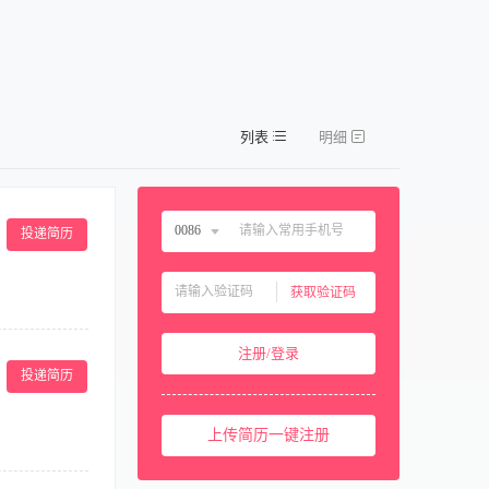
列表
明细
0086
投递简历
中国大陆
0086
获取验证码
中国香港
00852
助经理召开班前
中国澳门
00853
注册/登录
客人主动介绍菜
中国台湾
00886
投递简历
作间、设备等的
监组织其他团队
美国
001
； 3、工作积
上传简历一键注册
西班牙
0034
马来西亚
0060
营管理工作，负