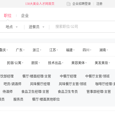
138大美业人才网首页
企业招聘登录
注册
职位
企业
地点
送餐员
重庆
广东
浙江
江苏
福建
四川
湖南
河南
吉林
江西
辽宁
陕西
黑龙江
青海
民宿/公寓
厨房
技术出品
美容美体
美发美妆
澳门
国外
交通
娱乐
运动健身
零售管理
店面店员
电商运营
餐饮部经理
餐厅/楼面经理/主管
中餐厅经理
中餐厅主管/领班
房地产销售/中介
房地产工程
高层管理
市场/运营
销售
吧员/调酒师
风味餐厅经理
风味餐厅主管/领班
咖啡厅经理/
法务/咨询
IT/电脑
工程/维修
安保/消防
生产营运
其他
侍酒师
食品卫生经理/主管
食品卫生专员
管事部经理/主管
银员
服务员
餐厅/楼面其他职位