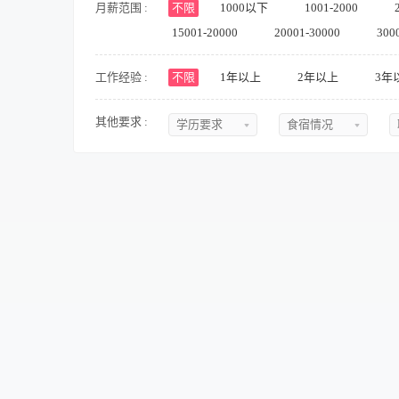
月薪范围 :
不限
1000以下
1001-2000
15001-20000
20001-30000
300
工作经验 :
不限
1年以上
2年以上
3年
其他要求 :
学历要求
食宿情况
不限
不限
初中
提供食宿
中专
不提供食宿
中技
可提供吃
高中
可提供住
大专
食宿面议
本科
硕士