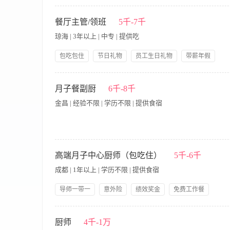
· 开发和维护企业客户、高净值个人客户，拓展商务宴请、家庭宴
与店内团队紧密协作，确保各类宴请活动的顺利执行和客户满意度。
餐厅主管/领班
5千-7千
售目标，并积极收集市场及客户反馈，助力品牌优化。 · 任职要求
琼海 | 3年以上 | 中专 | 提供吃
户开发和关系维护能力。 · 形象气质佳，沟通表达能力强，有抗
独到见解，能向客户清晰阐述若兰慈的独特价值。
包吃包住
节日礼物
员工生日礼物
带薪年假
岗位晋升
五险一金
免费全身体检
【岗位职责】 1、负责餐厅日常运营管理，确保服务质量与食品
良好形象 4、控制食材成本与损耗，定期盘点库存并提交采购需求
月子餐副厨
6千-8千
队管理经验优先 2、熟悉餐厅运营流程及食品安全规范 3、具备
金昌 | 经验不限 | 学历不限 | 提供食宿
责任心
月子餐副厨岗位招聘简介 一、岗位名称：月子餐副厨 薪资：600
出餐：可根据产妇顺产、剖腹产、顺产侧切、产后体虚、妊娠期糖
高端月子中心厨师（包吃住）
5千-6千
饪、分装、按时送餐整套工作，无需主厨全程盯控。 配合主厨
成都 | 1年以上 | 学历不限 | 提供食宿
更新时令月子菜品；做好每日食材清点、报采，精准核算用料，
类存放食材，每日后厨清洁、消杀，符合月子中心卫生验收要求
导师一带一
意外险
绩效奖金
免费工作餐
合护理、营养师优化餐单。 辅助后厨日常：主厨休息/休假期间全
提供食宿
生日福利
节假日福利
带薪年假
能独立单兵完成整栋/批量月子餐出品，熟悉产后饮食禁忌、药膳
一、工作职责 1、负责每日月子餐和陪护餐的制作，严格按照菜品
技能培训
岗位晋升
证，了解食品卫生规范，讲究卫生、手脚麻利，按时准点出餐； 
25~40岁 2、1年及以上炉台川菜或粤菜工作经验，有月子中心
厨师
4千-1万
先，能快速上手上岗。 四、福利待遇（可选补充） 月休4天，包