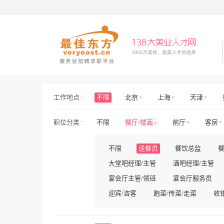
工作地点 :
不限
北京
上海
天津
海南
山东
山西
河北
职位分类 :
不限
餐厅/楼面
前厅
客房
新疆
西藏
内蒙古
香港
护士/护理
旅游/景区/乐园
旅游
不限
送餐员
餐饮总监
房地产开发
房地产规划与设计
大堂吧经理/主管
酒吧经理/主管
人力资源
行政
财务/审计/税务
影视/演出
宴会厅主管/领班
储备/实习
宴会厅服务员
兼职
迎宾/咨客
跑菜/传菜/走菜
收