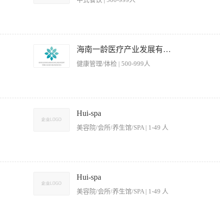
进行愉快的交流，解决客人的问题。 3、熟悉娱乐场所的服务流程和规范，能够熟练操
荐和建议。 5、具备良好的身体素质，能够适应快节奏的工作环境。
爱餐饮行业，能接受过年期间上班 福利：月休4天、包吃住等 门店地址：南宁市青秀区
海南一龄医疗产业发展有限公司
健康管理/体检 | 500-999人
要求，不断完善服务态度和服务技能技巧； 2、时刻关注客人用餐，注意客人用餐细节
、口勤，及时为客人提供优质服务； 4、了解餐厅菜单内容和出品，具备一定的菜肴知
Hui-spa
高餐厅营业收入； 5、服从领导安排，做好餐厅日常检查、准备工作和餐厅服务工作；
美容院/会所/养生馆/SPA | 1-49 人
； 7、协助餐厅主管完成其他相关工作内容及工作任务； 8、领导交代其他临时的工
言表达能力； 3、年龄16-40周岁，女性身高162厘米及以上，男性身高170厘米以上
所设施和服务项目。 2、根据客人的需求，提供酒水、小吃等餐饮服务。 3、协助客人
及时更换烟灰缸，清理桌面垃圾。 5、协调与其他服务员或工作人员的工作，确保服务
Hui-spa
紧急情况下能够迅速疏散客人。 7、协助客人进行结账，确保账单准确无误。 【岗位
美容院/会所/养生馆/SPA | 1-49 人
力，能够与客人进行愉快的交流，解决客人的问题。 3、熟悉娱乐场所的服务流程和规
人提供专业的推荐和建议。 5、具备良好的身体素质，能够适应快节奏的工作环境。