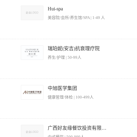
日庆祝会)，应及时向主管汇报。 2. 替宾客存取保管衣物，并询问有无贵重物品，贵
 4. 客满时，负责安排好后到的宾客，使宾客乐于等位。 5. 随时注意听取宾客的意见
Hui-spa
助处理。 7. 掌握和运用礼貌语言，负责接听电话，宾客电话订餐应问清楚基本信息。 8
美容院/会所/养生馆/SPA | 1-49 人
要求 1.中专毕业或具有同等学历，经过餐饮服务培训，有一定的日常外语会话能力。 
题。 3.掌握餐厅服务规程，了解餐厅各种菜肴的基本特点和简单的烹制方法。 4.工
体验中的重要一环。你不仅是空间的维护者，更是客户接触品牌的首要触点与零售体验的
踏入空间到选购产品的完整美好体验。如果你渴望在高端健康疗愈品牌中成长，欢迎加
瑞珀妮(安吉)抗衰理疗院
日常布置，确保疗愈空间始终整洁、宁静、舒适。· 协助准备各项疗愈服务用品，并为客
养生/护理 | 50-99人
助等服务工作，确保服务动线流畅。 零售销售与客户互动· 在一楼零售区主动接待客户
负责零售区域的货品陈列、库存盘点与补充，保持商品展示的吸引力与有序性。· 学习产品
服务标准操作程序（SOP）与卫生安全规范。· 协助完成上级交办的其他日常运营支持
有零售、酒店、餐饮或SPA行业经验者优先。 能力与素养· 拥有良好的服务意识与亲和
2、自信地知道食品和饮料菜单内容并能够详细地解释给客人，理解餐饮需求并提供适当的
工作不排斥，有主动学习和达成目标的意愿。· 形象整洁得体，能适应轮班制工作安排。
设备准备好服务,确保你已经被主管做了餐前会议。 4、确保餐台的干净和整洁。 5、
中旭医学集团
收入与个人表现直接挂钩。 · 成长型岗位：提供完整的SPA服务流程与零售产品知识培训
品，已做更好推销。
团队：享受与团队一致的员工疗愈福利、节日礼品、生日关怀及团队活动。 · 优雅的
健康管理/体检 | 100-499人
所设施和服务项目。 2、根据客人的需求，提供酒水、小吃等餐饮服务。 3、协助客人
清理桌面垃圾。 5、协调与其他服务员或工作人员的工作，确保服务的连贯性和高效性。
广西好友缘餐饮投资有限公司
速疏散客人。 7、协助客人进行结账，确保账单准确无误。 【岗位要求】 1、服务
中式餐饮 | 500-999人