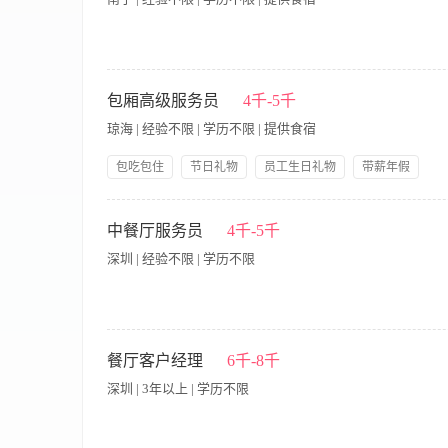
动为客人提供优质服务。 2、具备良好的沟通能力，能够与客人
4、了解酒水、小吃等餐饮产品的知识，能够为客人提供专业的推
寒假工服务员/传菜员，工资：2800元/月 要求：身体健康，热
水产科学研究院旁） 联系人：陆主管15717719979微信同号
包厢高级服务员
4千-5千
琼海 | 经验不限 | 学历不限 | 提供食宿
包吃包住
节日礼物
员工生日礼物
带薪年假
岗位晋升
五险一金
免费全身体检
岗位职责： 1、按照餐厅主动、热情、耐心、礼貌、周到的服务
换餐具、烟灰缸，及时清理桌面； 3、要做到手勤、脚勤、眼勤
中餐厅服务员
4千-5千
巧，积极向客人推介相关的时令菜肴、特色菜肴及急推菜肴等，提
深圳 | 经验不限 | 学历不限
加部门及酒店组织的相关培训，不断提高自身业务技能和综合素质
要求： 1、性格乐观开朗，有亲和力； 2、具有很强的沟通能力、语
【岗位职责】 1、负责迎接客人，引导客人入座，为客人介绍场
设备，确保娱乐活动的顺利进行。 4、保持包房或座位的整洁，
餐厅客户经理
6千-8千
性。 6、确保场所内的消防安全，熟悉消防设备的使用方法，并在
深圳 | 3年以上 | 学历不限
意识强，能够主动为客人提供优质服务。 2、具备良好的沟通能
作相关设备。 4、了解酒水、小吃等餐饮产品的知识，能够为客