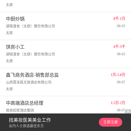
太原
中厨炒锅
8千-1万
08-03
湖锦漫食（太原）餐饮有限公司
太原
饼房小工
4千-5千
08-03
湖锦漫食（太原）餐饮有限公司
太原
鑫飞商务酒店-销售部总监
1万-1.6万
08-07
山西晋泽昌文旅酒店有限公司
太原
中高端酒店总经理
1.5万-2万
08-07
首旅如家酒店集团
太原
找美妆医美美业工作
立即注册
业内人士首选最佳东方