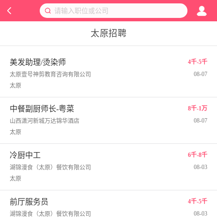
太原招聘
美发助理/烫染师
4千-5千
08-07
太原壹号神剪教育咨询有限公司
太原
中餐副厨师长-粤菜
8千-1万
08-07
山西潇河新城万达锦华酒店
太原
冷厨中工
6千-8千
08-03
湖锦漫食（太原）餐饮有限公司
太原
前厅服务员
4千-5千
08-03
湖锦漫食（太原）餐饮有限公司