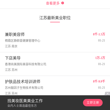
查看更多
江苏最新美业职位
兼职美容师
8千-1.5万
01-21
栖霞区静颜荟健康管理中心
江苏 南京
下店美导
1万-2万
01-21
香港尚美国际美容科技有限公司.
江苏 苏州
护肤品技术培训讲师
8千-9.9千
01-21
苏州靓因子生物技术有限公司
江苏 苏州
找美妆医美美业工作
立即注册
招聘美甲店长 店助理 美甲美睫师
8千-9.9千
业内人士首选最佳东方