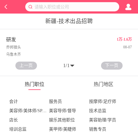
新疆-技术出品招聘
研发
1万-1.6万
08-07
乔邦猎头
乌鲁木齐
1
/
1
上一页
下一页
热门职位
热门地区
会计
服务员
按摩师/足疗师
美容师/美体师/SPA技师
美容导师/督导
技术总监
店长
娱乐其他职位
美容助理/学员
培训总监
美甲师/美睫师
销售专员