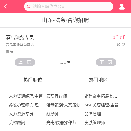
山东-法务/咨询招聘
酒店法务专员
5千-7千
07-23
青岛李沧华邑酒店
青岛
1
/
1
上一页
下一页
热门职位
热门地区
人力资源经理/主管
康复理疗师
销售商务拓展其他职位
养发护理师/助理
活动策划/文案策划
SPA 美容经理/主管
人力资源专员
纹绣师
品牌管理
美容顾问
光电/仪器操作师
皮肤管理师