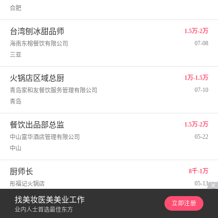
合肥
台湾刨冰甜品师
1.5万-2万
07-08
海南东榕餐饮有限公司
三亚
火锅店区域总厨
1万-1.5万
07-10
青岛家和友餐饮服务管理有限公司
青岛
餐饮出品部总监
1.5万-2万
05-22
中山富华酒店管理有限公司
中山
厨师长
8千-1万
05-13
彤福记火锅店
大连
找美妆医美美业工作
立即注册
业内人士首选最佳东方