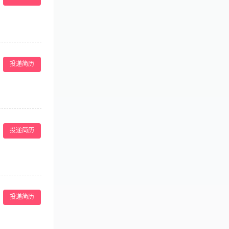
 pools and resort
，同时负责园区
优先； - 熟
备良好的服务意
务。 与水疗中
等。 督导一切
投递简历
关行政工作并实
正确示范设备使
面的福利方案。
住的员工宿舍;
： 丰富的员工
行业务培训，编制
ograms. Be on
全、节能工作。
 massage oils,
投递简历
0-6000
lated questions
速的采取有效求
try. Serve as
准，掌握卫生消
th the Health
外语的优先。
mote and sell
ons. Prepare and
店、餐厅、服务
ntation of staff
（如设备小故
投递简历
ee in services on
格执行所有安全
rs as required.
o组织或参与定
安全演习（如消