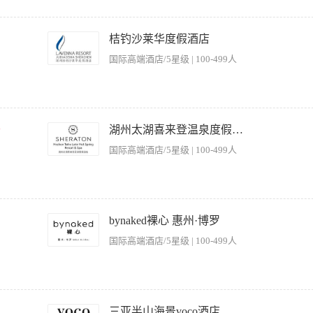
识。 o营造并维护全员的安全文化意识。 3.游客体验与服务： o确保所有员工提供
有效地解决，提升游客满意度。 o监控区域内的清洁卫生、环境美化、标识清晰度，确
保设备和人员达到酒店服务质量的标准；协助制定并执行年度经营计划。 2、监督服务
改进。 o确保无障碍设施的正常使用，服务有特殊需求的游客。 4.团队管理与领导：
括招聘、培训及绩效管理。 4、协助管理健身中心和游泳池及水疗中心的清洁和植物，
桔钓沙莱华度假酒店
员工进行入职培训（包括安全、服务、操作规范等）。 o组织日常班前/班后会，传达
。 6、监督环境卫生、设备维护保养及安全操作，落实防疫与消防安全要求。 7、协助
团队凝聚力和士气。 o处理员工关系问题，进行必要的辅导、沟通和纪律管理。 o确保
国际高端酒店/5星级 | 100-499人
 1、大专及以上学历，康复理疗、运动人体科学、护理学或体育教育专业。 2、具备5
的预算（如人力成本、物料消耗、维修费用等）。 o监控和管理库存（如商品、食品原
以上同岗位工作经历。有筹备经验者优先。 3、熟悉康体服务和成本管理，了解康体
保现金安全、账目准确。 o寻找提升运营效率、降低成本的机会。 6.沟通与协调： 
和卫生条例。 4、极强的团队领导技巧和管理才能，良好的职业道德和敬业精神。 5
建议等。 o与维修部、安保部、市场部、人事部、财务部等其他部门密切沟通协作，
通能力。
要的协调。 7.行政与报告： o完成必要的运营报告、安全检查报告、事件报告、排
岗，检查各种设施，确保营业的正常进行； 3、对人员、物资、服务质量、安全、防火
情况、销售数据等）。 o维护相关运营记录和文件。 8.活动执行与支持： o配合市
关管理规范，保证服务质量。 需持有救生员证
千
湖州太湖喜来登温泉度假酒店
期间本区域的秩序、安全和良好体验。
国际高端酒店/5星级 | 100-499人
性，做事有冲劲，笑容有感染力 - 逆风飞翔的勇者，坚韧是你独特的勋章 - 冒险体质，
揣创业梦想，把酒店当成自己的事业来经营，敢于挑战更高的服务标准 在这里，你可以 -
bynaked裸心 惠州·博罗
优化、细节运营，大胆落地你的创意，在岗位上“自主深耕、主动造绩” - 依托平台
国际高端酒店/5星级 | 100-499人
多可能性
勤工作，根据员工的表现，进行评估。 3.负责各活动项目之间，各班组之间的业务联系
项目的特点，善于解决工作中出现的问题。 5.了解各类客人的喜好和活动特点，吸引宾
三亚半山海景voco酒店