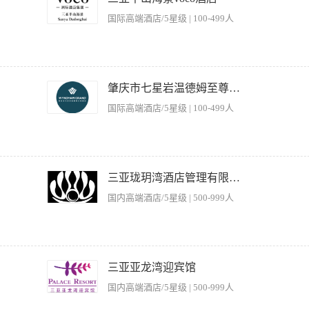
国际高端酒店/5星级 | 100-499人
nd equipment 协调康乐设施和设备的所有保养工作。 Coordinate the delivery of all recreational guest
 负责所有对客服务的安全 。 Manage all staff in this department 管理部门内全体员工。 Manage the 
肇庆市七星岩温德姆至尊酒店
及服务的销售工作进行管理。 Access sales and marketing data 使用市场销售数据。 Assist with the
国际高端酒店/5星级 | 100-499人
 the evaluation of sales and marketing activities 协助对销售和市场活动的评估。 Anticipa
划。 Comply with all Hotel and corporate guidelines (eg signage guidelines, safety gui
y service to guests 向客人提供高品质的服务。 Adhere to departmental cleanin
t at management meetings as required 按要求参加管理层会议并参与讨论。
定会员推广策略； 2、负责安排所有健身中心\儿童乐园等的工作分配； 3、对员工
工作； 5、落实卫生工作计划，保持室内、外清洁整齐，物品用具归位。 岗位要求 -
三亚珑玥湾酒店管理有限公司
的经验 -熟练使用微软办公软件和前台系统 -有良好的团队合作意识，与同事相处融洽
国内高端酒店/5星级 | 500-999人
行客源、客情分析，想出整改建议。 2．对员工进行业务培训，编制值班表，负责员工的
落实卫生工作计划，保持室内、外清洁整齐，物品用具归位。 5．熟悉客源，征求宾客
三亚亚龙湾迎宾馆
，有相同岗位工作经验3年以上。 2. 有较好的沟通和语言表达能力。
国内高端酒店/5星级 | 500-999人