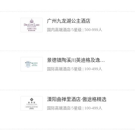
应急事故的处理程序； 3.勤在泳池边观察，注意游泳者的动向，防止发生意外，保证宾客的
岗，无关人员不得进入池面。 岗位要求: 1.具有1年以上酒店救生员的工作经验。 2.
广州九龙湖公主酒店
员证书。 3.能按服务工作规范的质量标准独立进行工作。 4.能在水中进行急救和在
国内高端酒店/5星级 | 500-999人
间。 【岗位职责】 1、负责户外泳池的运营管理，包含日常开放关闭、及营业过程的管
度的物资物料的采购和摆放以及检查； 4、负责客人的投诉及相关问题处理，及客人信
景德镇陶溪川英迪格及逸衡酒店
训等工作； 6、负责完成其他上级完成其他事宜。 【任职要求】 1、大专以上学历
国际高端酒店/5星级 | 100-499人
和完善相关的sop流程； 3、具有良好的沟通协调能力，紧急事件的处理能力； 4、熟
境。
常运行及服务质量达标 2、制定并执行部门工作计划，监督员工工作表现，定期进行培训
部门的合作，优化服务流程与资源调配 5、监控部门成本支出，提出节能增效方案 【
溧阳曲禅里酒店·傲途格精选
维护、泳池管理 3、较强的团队领导能力与跨部门沟通技巧 4、持有相关职业资格证书
国际高端酒店/5星级 | 100-499人
日值班
进行客源、客情分析，想出整改建议。 2、对员工进行业务培训，编制值班表，负责员工