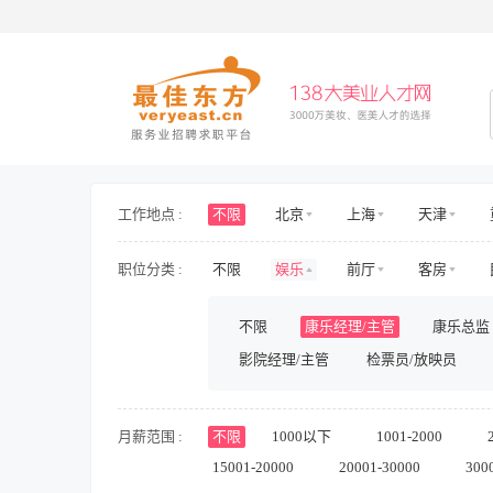
工作地点 :
不限
北京
上海
天津
海南
山东
山西
河北
职位分类 :
不限
娱乐
前厅
客房
新疆
西藏
内蒙古
香港
医生/医技
护士/护理
旅游/景区/
不限
康乐经理/主管
康乐总监
房地产开发
房地产规划与设计
影院经理/主管
检票员/放映员
人力资源
行政
财务/审计/税务
影视/演出
储备/实习
兼职
月薪范围 :
不限
1000以下
1001-2000
15001-20000
20001-30000
300