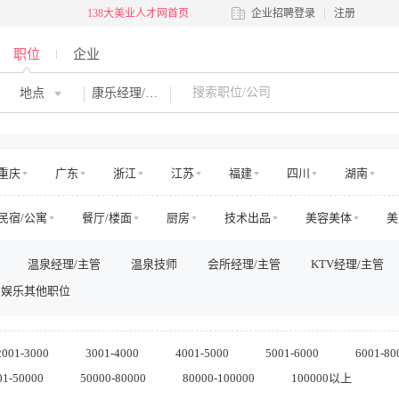
138大美业人才网首页
企业招聘登录
注册
职位
企业
地点
康乐经理/主管
重庆
广东
浙江
江苏
福建
四川
湖南
河南
吉林
江西
辽宁
陕西
黑龙江
青海
民宿/公寓
餐厅/楼面
厨房
技术出品
美容美体
美
澳门
国外
乐园
旅游交通
运动健身
零售管理
店面店员
电
温泉经理/主管
温泉技师
会所经理/主管
KTV经理/主管
房地产销售/中介
房地产工程
高层管理
市场/运营
销售
娱乐其他职位
法务/咨询
IT/电脑
工程/维修
安保/消防
生产营运
其他
2001-3000
3001-4000
4001-5000
5001-6000
6001-80
01-50000
50000-80000
80000-100000
100000以上