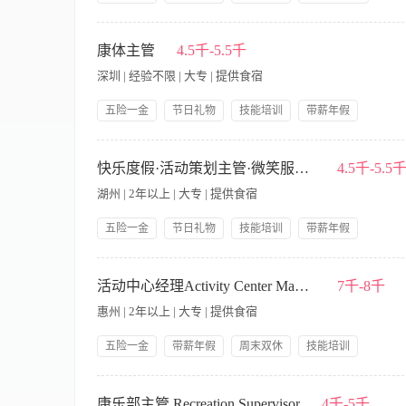
防、急救、紧急疏散）。 o维护急救点或确保员工掌握基本急救知
技能培训
管理规范
提供租房补贴
的服务，营造欢乐氛围。 o处理游客的咨询、投诉和反馈，及时
【岗位职责】 1、协助管理健身中心，游泳池及水疗中心，以确
适愉悦的环境。 o主动巡视，观察游客体验，发现服务痛点并推动
客户体验符合品牌标准。 3、负责水疗和健身中心团队建设，包
康体主管
4.5千-5.5千
员工的招聘、培训、排班、考勤、绩效评估和日常督导。 o对新
清洁和整洁。 5、控制运营成本，优化预算管理，提升盈利能力
和服务提醒。 o激励团队成员，营造积极向上的工作氛围，提升
深圳 | 经验不限 | 大专 | 提供食宿
配合推广活动，及时向上级汇报运营情况及问题。 【岗位要求】
范、仪容仪表符合标准。 5.财务与成本控制： o管理所辖区域
及健身中心或五星级酒店水疗及健身中心部门工作经验，至少2年
运营备件等），控制损耗和浪费。 o监督收银流程（如适用），确
五险一金
节日礼物
技能培训
带薪年假
标准，掌握卫生消毒和安全救护知识；熟悉公共场所公安管理法规
总监）汇报工作，包括运营情况、安全事件、业绩数据、问题及
岗位晋升
员工生日礼物
人性化管理
象气质佳。 6、能承受工作压力，适应倒班班次；良好的英语沟
问题协同解决。 o与外部供应商、承包商（如清洁、维保）进行必
1、主协助部门负责人持康体部工作，管理泳池； 2、安排员工上
年度免费体检
夜班津贴
免费食宿
文书工作。 o准确记录运营数据（如客流量、设备运行时间、故障
处理宾客投诉，维护公司利益； 5、对员工进行培训，并制定相
快乐度假·活动策划主管·微笑服务·年终奖可谈·主理人
4.5千-5.5
和保障园区内举办的主题活动、节庆活动、演出等。 o确保活动
湖州 | 2年以上 | 大专 | 提供食宿
五险一金
节日礼物
技能培训
带薪年假
岗位晋升
管理规范
包吃包住
人性化管理
我们在找这样的“造梦师” - 好奇心是你的雷达 - 自带小太阳属
丰厚年终奖
年度旅游
NPC生活，渴望在未知的地图里开疆拓土 - 潜伏的创业者，怀
活动中心经理Activity Center Manager
7千-8千
主发挥空间，不用局限于固定岗位职责，主动参与服务升级、场景
惠州 | 2年以上 | 大专 | 提供食宿
变，把你的用心、创意和执行力转化为成果与回报，解锁职场更
五险一金
带薪年假
周末双休
技能培训
岗位晋升
集团内部调动
提供员工宿舍
1.负责本部门的管理及服务工作。 2.负责本部员工的考绩、考
免费工作餐
告工作。 4.要求专业知识丰富，熟悉本部门的工作，掌握活动
康乐部主管 Recreation Supervisor
4千-5千