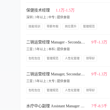
人性化管理
工作稳定
带薪年假
善待新人
全面负责集团在法国酒店配套高尔夫球场的日常运营管理，涵盖
带教培训
连锁管理
益。 岗位职责： 1. 草坪养护与管理 2.会员服务与市场营销 3.
保健技术经理
1.1万-1.5万
草坪科学、园艺、体育管理或相关专业优先。 2. 5年以上高尔
深圳 | 3年以上 | 中专 | 提供食宿
场管理经验者强烈优先。 3. 核心能力 草坪管理专业能力：
会员营销能力：擅长会员体系搭建与社群运营，能通过数据驱动提
技能培训
带薪年假
岗位晋升
管理规范
验，熟悉R&A规则及差点系统。 语言能力： 英语可作为工作
领导好
包吃包住
供应商进行日常交流）。 性格特质：结果导向，执行力强，具备良
岗位职责： 1. 全面管理保健技术团队，提供专业、高效的保健服
团总部及法国本地团队双向沟通）。 年龄30-50岁，身体健康
定期组织员工培训，提升团队技术水平和服务意识。 4. 与相关
二销运营经理 Manager - Secondary Consumption
9千-1.3万
优先。
利用。 6. 积极处理宾客反馈，及时改进服务，提升服务品质。 
三亚 | 5年以上 | 本科 | 提供食宿
良好沟通，共同提升服务质量。 任职要求： 1. 中专及以上学历
良好的沟通协调能力和领导能力，能够有效激励团队。 4. 专业
包吃包住
管理规范
人性化管理
领导好
工作时间：16：00-24：00
带薪年假
节日礼物
五险一金
岗位晋升
主要负责乐园产品的运营、安全、对客服务、员工培训及处理客诉的
技能培训
的管理和培训，确保他们具备良好的服务意识和专业技能； - 负
二销运营经理 Manager, Secondary Consumption
9千-1.3万
负责乐园产品的售后服务和处理客诉，确保客户的满意度； - 参
三亚 | 5年以上 | 大专 | 提供食宿
园的运营安全和良好秩序。 【职位要求】 - 大专以上学历，具
调能力和团队管理能力； - 具有较强的抗压能力和应变能力，能
包吃包住
管理规范
人性化管理
领导好
带薪年假
节日礼物
五险一金
岗位晋升
The Secondary Consumption Manager has a diverse group of responsibilitie
技能培训
supervision of the Secondary Consumption Assistant Manager, Team Lead
水疗中心副理 Assistant Manager - The Spa
7千-8.5千