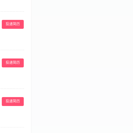
安全。 4.负
熟悉泳池服务知
投递简历
陆地上进行人工
理等； 2、负
息整理归档；
投递简历
，有过酒店康乐主
练掌握办公软件
与考核 3、处
岗位要求】 1、
投递简历
（如救生员证、
的考勤。 3、