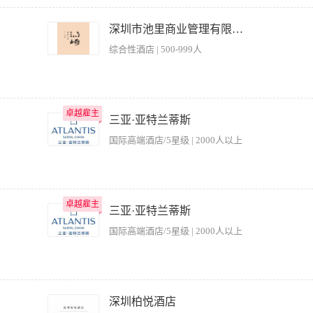
草坪养护、会员服务、赛事组织、营销推广及团队建设，确保球场达到标准，提升宾
赛事组织与活动策划 4.团队建设与培训 5.财务与合规管理 任职要求： 1. 大专及以上学
深圳市池里商业管理有限公司
夫球场运营管理经验，其中至少2年以上担任球场经理或运营总监岗位。 有欧洲（尤其
综合性酒店 | 500-999人
精通冷季型草坪（本特草、黑麦草等）养护技术，熟悉法国气候条件下的草坪病虫害防治
升会员活跃度与消费频次。 赛事组织能力：具备独立策划并执行大型高尔夫赛事（5
语言，能与国际会员、供应商及集团总部顺畅沟通。 懂法语者优先（能够与法国本地员
好的客户服务意识和团队领导力。 4. 其他要求 华裔背景优先（理解中西文化差异
务，满足宾客健康需求。 2. 制定详细的保健服务流程和标准，确保服务质量，提升宾客
，能适应户外工作环境及不定期中法两地出差。 持有高尔夫教练资格、PGA认证或草坪
卓越雇主
卓越雇主
部门协作，优化保健服务流程，提高整体服务效率。 5. 合理管理设备和耗材，控制成
三亚·亚特兰蒂斯
7. 确保保健服务环境整洁卫生，符合卫生标准。 8. 加强酒店按摩项目推销工作的跟进
国际高端酒店/5星级 | 2000人以上
，具备丰富的保健技术管理经验。 2. 熟悉保健服务项目和流程，能够合理安排各项工作任
知识丰富，服务意识强，能够为宾客提供专业建议。 5. 注重卫生和安全管理，能够严
工作。 【主要职责】 - 负责乐园产品的运营和推广，提高产品知名度和销售额； -
卓越雇主
卓越雇主
责乐园产品的安全维护和处理，确保游客的安全； - 负责乐园客户的接待和服务，提高
三亚·亚特兰蒂斯
与乐园产品的市场调研和数据分析，提出产品改进建议； - 遵守乐园的相关规定和制度
国际高端酒店/5星级 | 2000人以上
备一定的相关工作经验，景区运营经验者优先； - 熟悉景区/乐园的运营模式和规律，具
够应对工作中的挑战和困难； - 具备良好的服务意识和职业道德，能够为客户提供满
s that include park safety, entry plaza, guest satisfaction, park maintenance and cleaning, as 
ers, Lifeguards. Daily charged with the task of maintaining and operating the water area. Me
深圳柏悦酒店