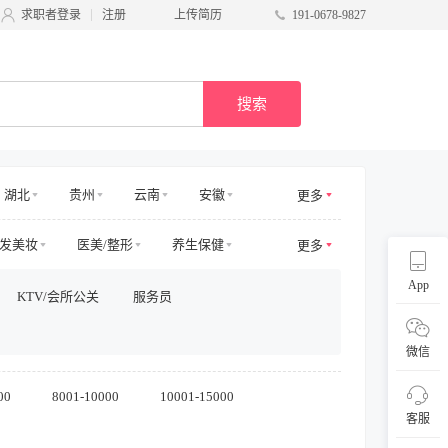
求职者登录
注册
上传简历
191-0678-9827
搜索
湖北
贵州
云南
安徽
更多
甘肃
台湾
广西
宁夏
发美妆
医美/整形
养生保健
更多
商运营
电商其他
物业管理
App
KTV/会所公关
服务员
/商务拓展
收益/预订
客服及支持
采购/物流
供应链
直播
微信
00
8001-10000
10001-15000
客服