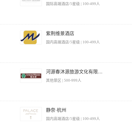
mption programs, assisting with general operations around the maintenance inspections of the
国际高端酒店/5星级 | 100-499人
、入口广场、客户满意度、园区维护和清洁，同时监督各个副经理、主管、救生员工作情况
泳池等。 【职位要求】 - 大专以上学历，具备一定的相关工作经验，景区运营经验者
理能力； - 具有较强的抗压能力和应变能力，能够应对工作中的挑战和困难； - 具
有关酒店设施的问题。 向健康中心会员及酒店顾客尽力宣传并促销水疗相关产品及服
个营运环节包括商务电话运用、对客服务、水疗中心服务项目按摩、面部美容等、零售
紫荆维景酒店
务项目。 确保对竞争对手的了解包括地点、服务项目、价格及其促销活动。 协助相
国内高端酒店/5星级 | 100-499人
务按摩、丝瓜海棉服务、面部保养等、零售技巧等。 就服务技巧或项目进行相关培训
吸引和留住优秀的人才，为员工打造无与伦比的体验，深圳柏悦酒店将为你提供以下全
薪年假，每满一年增加一天; 每年12晚全球凯悦酒店免费住房 免费提供设施完备，拎包入
会; 国内/海外交流培训项目 凯悦在线学习平台; 系统的服务技能与领导力培训 身心健康
部门服务项目的特点和经营活动中的情况进行客源、客情分析，想出整改建议。 2、对员工进
ensure clients comfort at all times. Perform all 30 and 55 minute Spa pr
维护日常秩序，做好安全保卫工作。 4、班前、后检查水、电、空调节能情况，做好安
河源春沐源旅游文化有限公司
ing each Spa program. Keep work area clean and neat at all times. Maintain an ample supply of
、熟悉客源，征求宾客对引领位置的意见，充分合理利用包厢。 救生员岗位： 待遇：500
y fashion within the Spa work area. The ability to courteously interact and answer all facility re
其他景区 | 500-999人
责。 2、做好游泳者的安全管理。 3、密切注意池内情况，对于各种异常情况，果断迅
dinate Spa services with other spa programmes. Insure current trends in body treatment indus
业务水平。 【岗位要求】 1、熟悉娱乐服务和成本管理，了解康体服务规范和质量标
current professional licenses. .Report dysfunctional equipment to Operations Manager. Work wi
条例。 3、有较好的业务指导和组织协调能力。 4、有较好的文字和语言表达能力，会
catalyst to promote spa services to members and hotel guests. Supervises all Spa operations. Pro
horough knowledge of competitors, including location, services offered, pricing, and promoti
区、游乐设施集群、停车场、表演团队等）的日常运营。 o确保所有游乐设施、景点、商
the formulation of plans for projects and other areas. Assist in the administration and impleme
管理、人流疏导、清洁维护等环节，提升运行效率。 o处理日常运营中出现的突发问题
静奈·杭州
ge, Guest relations, Spa services (massage, loofah, facial, etc.), Retail sales ... Conduct employ
全管理（重中之重）： o首要职责： 确保游客和员工的人身安全是工作的核心。 o严
国内高端酒店/5星级 | 100-499人
of equipment and products. Tour potential clients/members as needed. Meet with product vendo
务人员等严格遵守安全操作规范（如身高检查、安全压杠确认、设备启动前检查等）。 
状态。 o负责区域内安全事件（无论大小）的报告、初步调查和处理。 o组织和参与