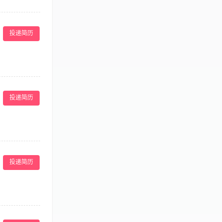
友好、热情、专业
保为游客提供舒
质量标准，确保
 o负责所辖区域
符合酒店标准的
信息，进行安全
投递简历
完成业绩目标，
团队成员着装规
年以上高端水疗
材料、清洁用品、
服务规范和质量
o向上级（经理、
、身体健康，形
确保信息畅通和
班表、绩效评估等
负全责； 4、
场部等部门，执行
投递简历
讨厌一成不变的
 拥有充足的自
投递简历
资源实现个人蜕
，向部门经理报
客参加娱乐等活