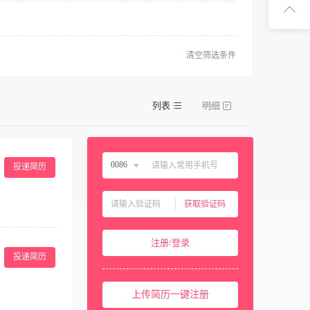
扫码下
扫码关注1
清空筛选条件
列表
明细
0086
投递简历
中国大陆
0086
获取验证码
中国香港
00852
并执行泳池、温
中国澳门
00853
注册/登录
况进行客源、客
中国台湾
00886
投递简历
工作，确定设备
文字组织和语言
美国
001
上传简历一键注册
西班牙
0034