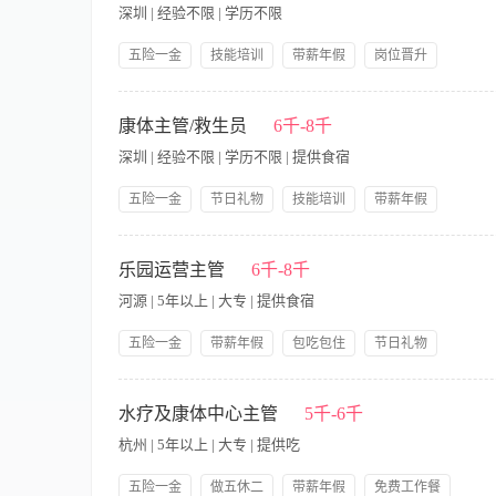
assistant manager was responsible for the promotion of Secondary Consu
深圳 | 经验不限 | 学历不限
beaches. 二销经营经理肩负诸多责任，包括负责园区安全
二销推广，收入数据分析，每天负责维护和运营、沙滩、和酒店的游
五险一金
技能培训
带薪年假
岗位晋升
悉景区/乐园的运营模式和规律，具有较强的沟通协调能力和团队管
管理规范
包吃包住
人性化管理
员工生日礼物
识和职业道德，能够为客户提供满意的服务。
【工作职责】 能够与顾客进行良好的互动并能有礼貌地回答客人
集团内部调动
心就相关项目计划的制订及其他领域共同协作。 精通水疗中心各
康体主管/救生员
6千-8千
水疗中心营运活动。 根据要求向会议团体宣传并促销水疗中心服
深圳 | 经验不限 | 学历不限 | 提供食宿
施所有水疗中心相关培训例如商务电话技巧、顾客关系、水疗服
用。 监督水疗中心所有入货及相关事宜。 【福利待遇】 为了
五险一金
节日礼物
技能培训
带薪年假
薪资： 提供有竞争力的薪酬/绩效激励/奖金 福利： 10天起带
管理规范
领导好
员工生日礼物
包吃包住
HyCare员工认可奖励项目 职业发展： 全球凯悦旗下酒店调动机
【岗位职责】 康体主管岗： 待遇：6000-8000 1、根据
人性化管理
岗位晋升
活动及节日福利; 周期性运动俱乐部活动; 自选补充健康福利保险计划 [Job Description] To 
值班表，负责员工的考勤。 3、掌握出勤情况，安排技师出勤，
乐园运营主管
6千-8千
time for appointments and thoroughly review appointments after complet
5、落实卫生工作计划，保持室内、外清洁整齐，物品用具归位。 6
alcohol, towels, sheets, and other necessary supplies in a neat and orderl
河源 | 5年以上 | 大专 | 提供食宿
【岗位职责】 1、具有高度的安全意识和责任感，对会员安全负
with members and guests. Perform all Body Treatments as required. CoOr
助措施。 4、定期进行业务技术学习，相互交流经验，不断提高
catalyst to promote spa services to members and hotel guests. Maintain 
五险一金
带薪年假
包吃包住
节日礼物
毒和安全救护知识。 2、熟悉公共娱乐场所公安管理法规和卫生
Club in the formulation of plans for projects and other areas. Serve as 
5、熟练使用电脑等办公自动化软件。
customised spa programmes to conference groups as required. Maintain t
1.日常运营管理： o负责所辖区域（如主题区、餐饮区、商品
update service operations manuals. Work with the Health Club Manager in 
点按时、高效、安全地开放和运行。 o监控运营流程，优化排队
水疗及康体中心主管
5千-6千
training in all aspects of the Spa's operations i.e. Business telephone usa
障、游客纠纷、员工缺勤等），做出快速决策并有效解决。 2.安
杭州 | 5年以上 | 大专 | 提供吃
any accepted techniques or programmes and demonstrate the proper use 
规程、操作指南和政府法规。 o监督并确保游乐设施操作员、服
Supervise all aspects of handling incoming stock for Spa department.
期的安全检查和隐患排查，确保设备、场地、消防设施等处于安全
五险一金
做五休二
带薪年假
免费工作餐