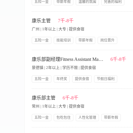
五险一金
带薪年假
温馨的氛围
完善的福利
丰富的活动
系统的培训
优越的位置
广阔的平台
岗位职责 1.协助康乐经理负责泳池的日常运行和管理； 2.熟悉
节日礼物
员工生日礼物
责泳池水质的测验和保养及泳池的环境卫生。 5.确保救生台不得空
康乐主管
7千-8千
识、掌握游泳和救生急救技术，懂得泳池卫生消毒知识，具有救生
广州 | 1年以上 | 大专 | 提供食宿
救护的能力。
五险一金
技能培训
带薪年假
岗位晋升
员工生日礼物
包吃包住
年底双薪
人性化管理
该岗位单休，月薪税前7-8k，入职就买五险一金，包食宿，双人
领导好
法定三薪
责户外泳池的咨询和预订，对客沟通协调； 3、负责户外泳池月
康乐部副经理Fitness Assistant Manager
6千-8千
5、负责对员工标准操作流程、服务意识和场地/场馆管理及安全培
景德镇 | 2年以上 | 学历不限 | 提供食宿
管经历优先考虑； 2、具有场地/场馆运营的经验，并能独立编制
的使用； 5、能接受单休，认可企业文化，接受半户外的工作环
五险一金
年终奖
提供食宿
节假日福利
月休8天
带薪病假
集团内部调动
法定三薪
【岗位职责】 1、负责康乐部的日常运营管理，确保设施设备正
结婚生育福利
职业发展规划
理客户投诉与特殊需求，提升会员满意度及复购率 4、协调与其他
康乐部主管
6千-8千
具备酒店或高端会所康乐部门管理经验者优先 2、熟悉健身器材
常州 | 1年以上 | 大专 | 提供食宿
健身教练证等）更佳 5、能适应弹性工作时间，包括周末及节假
五险一金
包吃包住
人性化管理
带薪年假
员工生日礼物
岗位晋升
技能培训
领导好
【岗位职责】 1、根据部门服务项目的特点和经营活动中的情况
美女多
帅哥多