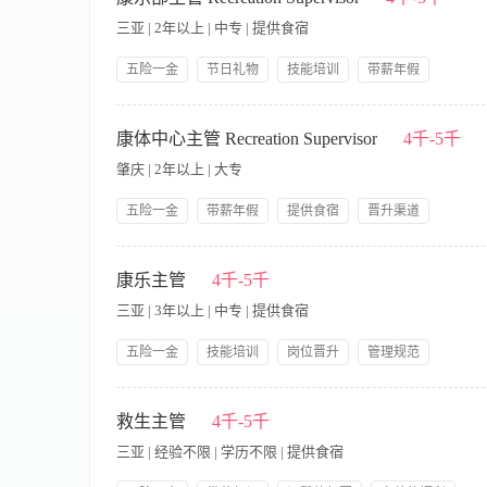
动。 6.根据娱乐活动市场的情况向领导建议增减或改进项目。
三亚 | 2年以上 | 中专 | 提供食宿
五险一金
节日礼物
技能培训
带薪年假
岗位晋升
人性化管理
Co-ordinate the maintenance of all recreational facilities a
客康乐服务。 Responsible for the safety of all guest services
康体中心主管 Recreation Supervisor
4千-5千
promotion of departmental products and services 对部门的产品
肇庆 | 2年以上 | 大专
of new products and services 协助新产品和服务的开发工作。 Assist with
business level fluctuations and makes action plans 预测业务水平并制定工作计
五险一金
带薪年假
提供食宿
晋升渠道
守酒店和企业指导方针（如标识指导方针安全指导方针等）。 Deliver high qualit
技能培训
节日福利
团建活动
月休6-8天
maintenance programs 遵守部门清洁和保养规定。 Attend and inpu
岗位职责： 1、协助康体经理日常的工作，达成部门经营目标，制
激励政策
国际品牌
理宾客投诉，维护公司利益； 4、提高服务质量及推动部门的销售
康乐主管
4千-5千
位品牌酒店工作经验 -在健身设备使用及健身中心运营方面有一定
三亚 | 3年以上 | 中专 | 提供食宿
五险一金
技能培训
岗位晋升
管理规范
带薪年假
包吃包住
年底双薪
领导好
帅哥多
岗位职责 1．根据康乐部服务项目的特点和经营活动中的情况进
美女多
前、后检查水、电、空调节能情况，做好安全、节能工作。 4．
救生主管
4千-5千
见，充分合理利用客房和周边资源。 岗位要求 1. 中专以上学历
三亚 | 经验不限 | 学历不限 | 提供食宿