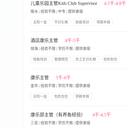
熟悉应急事故、客人投诉的处理程序。 4、管理康乐部的会员档
儿童乐园主管Kids Club Supervisor
4.5千-4.8千
整齐，物品用具归位。 6、协助康乐中心的日常运营和管理；组
陵水 | 经验不限 | 中专 | 提供食宿
范和质量标准，懂得卫生消毒和安全救护知识。 2、熟悉公共娱
力的可优先考虑。 4、有较好的业务指导和组织协调能力。 5、
五险一金
节日礼物
技能培训
带薪年假
岗位晋升
管理规范
员工生日礼物
包吃包住
【岗位职责】 1、协助经理主持儿童乐园工作；实施各经营项目
人性化管理
年终奖金
正常营业。 4、抽查员工上岗情况，确定设备正常运作；对人员
酒店康乐主管
4千-5千
对员工进行培训，并制定相关管理规范，保证服务质量。 【岗位
琼海 | 经验不限 | 学历不限 | 提供食宿
与核算，熟悉儿童乐园设施管理。 3、具有级织，指挥、计划、
技能培训
管理规范
员工生日礼物
包吃包住
人性化管理
五险一金
节日礼物
岗位晋升
【岗位职责】 1、全面负责酒店康乐部的日常运营管理工作，包
服务标准、操作流程及安全规范，确保设施设备正常运行； 3、
康乐主管
5千-6千
班、培训等，提升团队服务意识与专业技能； 5、处理客人投诉
金华 | 经验不限 | 学历不限 | 提供食宿
促销方案，提高设施使用率及营收。 【岗位要求】 1、具备酒
动员工积极性并协调跨部门合作； 3、注重细节，具备优秀的客
五险一金
包吃包住
带薪年假
证、健身教练证等）者优先； 6、对服务创新有热情，能根据市
【岗位职责】 1、根据部门服务项目的特点和经营活动中的情况
掌握出勤情况，安排技师出勤，维护日常秩序，做好安全保卫工作
康乐部主管（有养鱼经验）
4千-4.5千
内、外清洁整齐，物品用具归位。 6、熟悉客源，征求宾客对引领
三亚 | 经验不限 | 学历不限 | 提供食宿
熟悉娱乐服务和成本管理，了解康体服务规范和质量标准，掌握卫