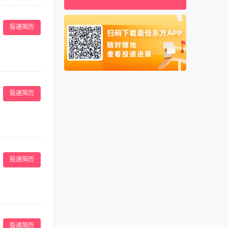
马来西亚
0060
客体验与经营收
历，高尔夫管理、
新加坡
0065
投递简历
是法国）高尔夫球
泰国
0066
与季节性管理。
0人以上）的经
柬埔寨
00855
工、政府机构、
阿联酋
00971
，便于与国内集
满意度。 3.
管理相关证书者
卡塔尔
00974
本，确保资源合理
投递简历
，与保健部保持
务。 3. 具备
格把控服务标准。
 负责乐园人员
客户满意度； -
投递简历
，确保景区/乐
有较强的沟通协
意的服务。
well as
anwhile,
投递简历