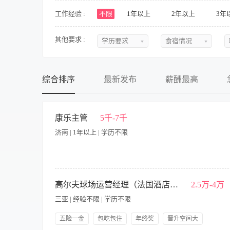
工作经验 :
不限
1年以上
2年以上
3年
其他要求 :
学历要求
食宿情况
不限
不限
初中
提供食宿
综合排序
最新发布
薪酬最高
中专
不提供食宿
中技
可提供吃
康乐主管
5千-7千
济南 | 1年以上 | 学历不限
高中
可提供住
大专
食宿面议
本科
岗位职责： 1、全面负责泳池、温泉区域的日常运营管理工作，
泉及康乐项目服务.流程及应急预案，监督救生员、服务人员的工
高尔夫球场运营经理（法国酒店项目）
2.5万-4万
硕士
情分析，提供经营与日常管理的方案； 4、定期组织员工培训，
三亚 | 经验不限 | 学历不限
正常运作。 其他条件要求： 1、有相同岗位工作经验1年以上；
博士
组织表达能力； 4、具备泳池管理或温泉管理相关工作经验，熟
五险一金
包吃包住
年终奖
晋升空间大