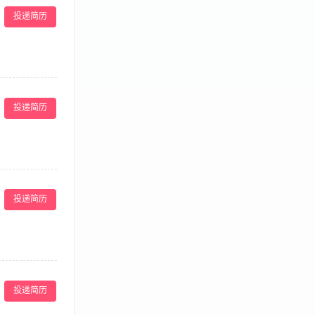
持室内、外清洁
投递简历
了解康体服务规
备水质处理的能
种设施，确定能
店利益。 6、
投递简历
，懂得成本管理
织表达能力。
执行康乐设施的
康乐部员工排
投递简历
推广康乐活动或
能力，能有效调
证书（如救生员
的考勤。 3、
作计划，保持室
投递简历
年以上。 2、
好的业务指导和