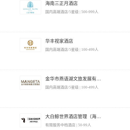
案，制定健身、游泳、户外活动计划，提供针对型的服务。 5、落实卫生工作计划，保
海南三正月酒店
织康乐设施设备、泳池、健身房管理。 【岗位要求】 1、熟悉娱乐服务和成本管理，
国内高端酒店/5星级 | 500-999人
乐场所公安管理法规和卫生条例。 3、持有国家职业救生员证、游泳/健身教练证，具
1年以上同岗位工作经验。 6、熟练使用电脑等办公自动化软件。
；提供经营与日常管理的方案。 2、巡视儿童乐园，确保营业的正常进行。 3、抽查各
、物资、服务质量、安全、防火负全责。 5、处理宾客投诉，尽量满足宾客要求，维护酒
华丰视家酒店
要求】 1、大专以上学历，有相同岗位工作经验3年以上。 2、掌握酒店基础管理知识
国内高端酒店/5星级 | 100-499人
控制和协调能力。 4、有拓展市场，发展业务的能力。 5、有较好的文字组织和语言组
括健身房、游泳池、棋牌室、儿童乐园等区域的运营监督与服务质量把控； 2、制定并
定期检查康乐区域卫生、设备维护及安全隐患，及时协调相关部门处理问题； 4、负责
金华市燕语湖文旅发展有限公司金华燕语湖漫戈塔分公司
及突发情况，提供个性化服务方案，提升客户满意度； 6、根据酒店经营目标，策划并
国内高端酒店/5星级 | 100-499人
店、休闲娱乐或相关行业服务管理经验，熟悉康乐设施运营流程； 2、较强的团队管理
户服务意识及问题解决能力； 4、身体健康，能适应弹性工作时间； 5、持有相关资格
场趋势提出优化建议。
进行客源、客情分析，想出整改建议。 2、对员工进行业务培训，编制值班表，负责员工
。 4、班前、后检查水、电、空调节能情况，做好安全、节能工作。 5、落实卫生工
大白鲸世界酒店管理（海南）有限公司
位置的意见，充分合理利用包厢。 【岗位要求】 1、有救生员证、相同岗位工作经验2
有限服务中档酒店 | 50-99人
生消毒和安全救护知识。 3、熟悉公共娱乐场所公安管理法规和卫生条例。 4、有较