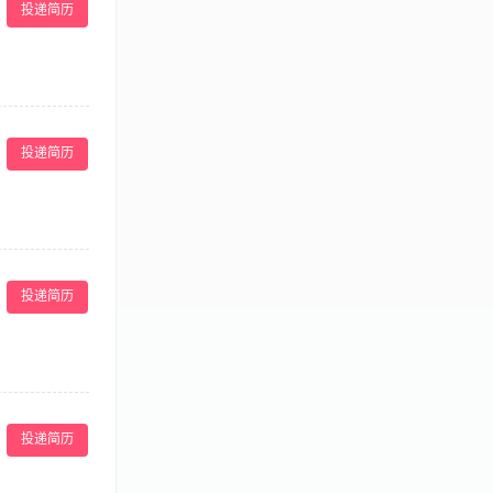
投递简历
 services 协调所有对
sale and
投递简历
 development
te economic
delines, etc) 遵
g and
进行业务培训，处
1年以上同等岗
投递简历
考勤。 3．班
对引领位置的意
投递简历