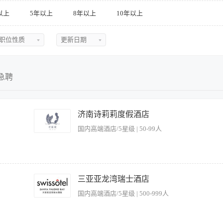
以上
5年以上
8年以上
10年以上
职位性质
更新日期
不限
不限
全职
今日最新
急聘
兼职
近三天
实习
近五天
济南诗莉莉度假酒店
国内高端酒店/5星级 | 50-99人
临时
近一周
近两周
近一月
包括水质监测、设备维护、安全管理等，确保环境符合卫生标准和安全规范； 2、制定
作表现，保障宾客安全及服务质量； 3、根据部门服务项目的特点和经营活动中的情
三亚亚龙湾瑞士酒店
近二月
提升团队专业技能与服务意识，确保服务标准化； 5、协调康乐设施和设备的所有保养
国内高端酒店/5星级 | 500-999人
 2、掌握酒店基础管理知识，熟知康乐部服务各类专业知识及工作程序； 3、有较好的
悉泳池等运营流程及安全规范。