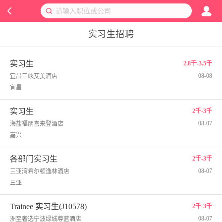
实习生招聘
实习生
2.8千-3.5千
08-08
宜昌三峡艾美酒店
宜昌
实习生
2千-3千
08-07
海盐福朋喜来登酒店
嘉兴
各部门实习生
2千-3千
08-07
三亚湾希尔顿逸林酒店
三亚
Trainee 实习生(J10578)
2千-3千
08-07
洲至奢选宁波绿城尊蓝酒店