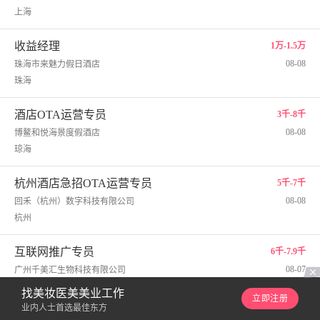
上海
收益经理
1万-1.5万
08-08
珠海市来魅力假日酒店
珠海
酒店OTA运营专员
3千-8千
08-08
博鳌和悦海景度假酒店
琼海
杭州酒店急招OTA运营专员
5千-7千
08-08
回禾（杭州）数字科技有限公司
杭州
互联网推广专员
6千-7.9千
08-07
广州千美汇生物科技有限公司
广州
找美妆医美美业工作
立即注册
业内人士首选最佳东方