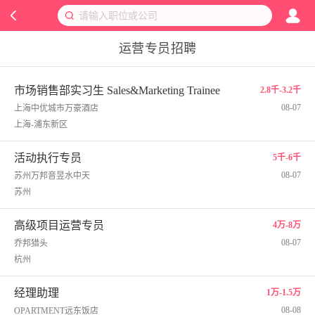
运营专员招聘
市场销售部实习生 Sales&Marketing Trainee
2.8千-3.2千
08-07
上海中优城市万豪酒店
上海-浦东新区
活动执行专员
5千-6千
08-07
苏州万邦音昱水中天
苏州
高级项目运营专员
4万-8万
08-07
乔邦猎头
杭州
经理助理
1万-1.5万
08-08
OPARTMENT远东饭店