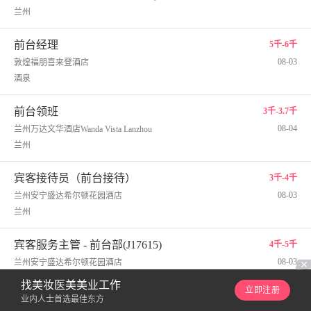
兰州
前台经理
5千-6千
08-03
敦煌福朋喜来登酒店
酒泉
前台领班
3千-3.7千
08-04
兰州万达文华酒店Wanda Vista Lanzhou
兰州
宾客接待员（前台接待）
3千-4千
08-03
兰州安宁盛达希尔顿花园酒店
兰州
宾客服务主管 - 前台部(J17615)
4千-5千
08-03
兰州安宁盛达希尔顿花园酒店
兰州
找美妆医美美业工作
立即注册
业内人士首选最佳东方