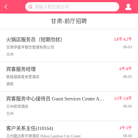
甘肃-前厅招聘
火锅店服务员（短期勿扰）
3.8千-4.2千
08-03
甘肃伊鑫亨餐饮管理有限公司
兰州
宾客服务经理
6千-8千
08-03
敦煌福朋喜来登酒店
酒泉
宾客服务中心接待员 Guest Services Center Agent
3.5千-3.8千
08-04
兰州凯悦酒店
兰州
客户关系主任(J18164)
4千-5千
08-04
兰州盛达希尔顿酒店 Hilton Lanzhou City Center