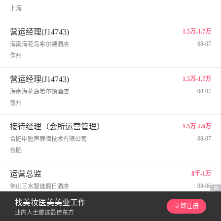
上海
营运经理(J14743)
1.5万-1.7万
08-07
海南海花岛希尔顿酒店
儋州
营运经理(J14743)
1.5万-1.7万
08-07
海南海花岛希尔顿酒店
儋州
接待经理（会所运营管理）
1.5万-2.6万
08-07
合肥中驰声屏障技术有限公司
合肥
运营总监
8千-1万
08-06
佛山三水智选假日酒店
佛山
找美妆医美美业工作
立即注册
业内人士首选最佳东方