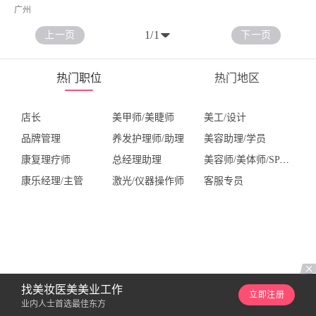
广州
1
/
1
上一页
下一页
热门职位
热门地区
店长
美甲师/美睫师
美工/设计
品牌管理
养发护理师/助理
美容助理/学员
康复理疗师
总经理助理
美容师/美体师/SPA技师
康乐经理/主管
激光/仪器操作师
客服专员
找美妆医美美业工作
立即注册
业内人士首选最佳东方