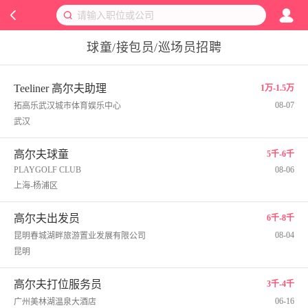
球童/接包员/巡场员招聘
Teeliner 高尔夫助理
1万-1.5万
08-07
拓高乐武汉城市体育娱乐中心
武汉
高尔夫球童
5千-6千
PLAYGOLF CLUB
08-06
上海-杨浦区
高尔夫出发员
6千-8千
08-04
昆明春城湖畔旅游置业发展有限公司
昆明
高尔夫打位服务员
3千-4千
06-16
广州美林湖温泉大酒店