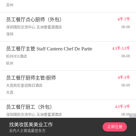
苏州
员工餐厅点心厨师（外包）
6千-7千
08-08
深圳国际交流中心·五洲香蜜湖酒店
深圳
员工餐厅主管 Staff Canteen Chef De Partie
4.5千-5.5千
08-08
杭州JEN酒店
杭州
员工餐厅厨师主管/厨师
4千-5千
08-09
大连凯伦皇冠假日酒店
大连
员工餐厅厨工（外包）
4.5千-5千
08-08
深圳国际交流中心·五洲香蜜湖酒店
深圳
找美妆医美美业工作
立即注册
业内人士首选最佳东方