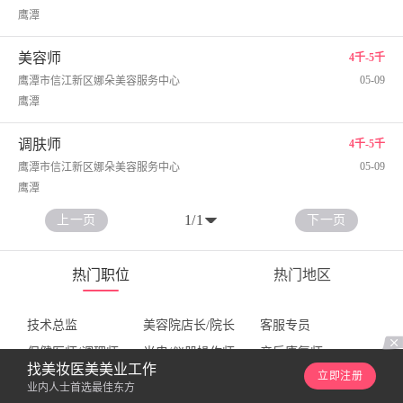
鹰潭
美容师
4千-5千
05-09
鹰潭市信江新区娜朵美容服务中心
鹰潭
调肤师
4千-5千
05-09
鹰潭市信江新区娜朵美容服务中心
鹰潭
1
/
1
上一页
下一页
热门职位
热门地区
技术总监
美容院店长/院长
客服专员
保健医师/调理师
光电/仪器操作师
产后康复师
找美妆医美美业工作
立即注册
总裁/总经理
养生专家/顾问
销售商务拓展其他职位
业内人士首选最佳东方