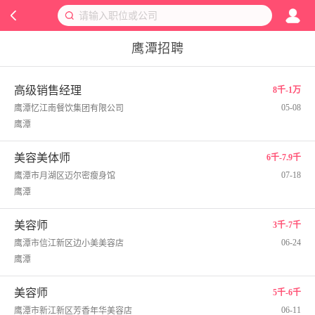
鹰潭招聘
高级销售经理
8千-1万
05-08
鹰潭忆江南餐饮集团有限公司
鹰潭
美容美体师
6千-7.9千
07-18
鹰潭市月湖区迈尔密瘦身馆
鹰潭
美容师
3千-7千
06-24
鹰潭市信江新区边小美美容店
鹰潭
美容师
5千-6千
06-11
鹰潭市新江新区芳香年华美容店