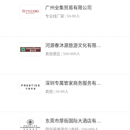
 2、讲究职业道德，做到文明服务，保持美容的高水准服务，维护公司声誉； 3、定期
； 4、负责保管美容及按摩工具，对工具、美容用品的采购提出建议； 5、参加美容
广州全集贸易有限公司
 【岗位要求】 1、皮肤好，仪表大方，熟悉美容美体产品和手法； 2、持有健康康
专业线厂家 | 50-99人
沟通，服务意识强，工作耐心细致； 4、吃苦耐劳，爱岗敬业，良好的个人素质，较高
0—40岁之间。
部护理、身体护理等 2、根据客户需求推荐合适的美容产品和护理方案 3、保持工作区
建议 5、参与公司组织的培训和学习，不断提升专业技能 【岗位要求】 1、具备美
河源春沐源旅游文化有限公司
识 4、能够适应轮班工作制 5、有相关工作经验者优先
其他景区 | 500-999人
便利店的年度运营计划及预算，确保完成公司下达的经营指标。 * 建立健全各项运营
常运营管理，包括但不限于游客接待、设备维护、环境卫生、安全保障等。 * 分析运营
深圳专属管家商务服务有限公司
 对接销售部，研究制定并执行市场营销计划，提升市场占有率。 * 负责培训和管理运
其他 | 50-99人
 * 完成领导交办的其他工作。 二、任职要求 * 大专及以上学历，市场营销、工商
管理经验。 * 熟悉主题乐园运营模式及流程，具备较强的市场敏锐度和经营思维。 * 
的职业道德和服务意识。 * 具备水上乐园或水上项目运营经验者优先。
：新拓高端/奢华资源数量、新产品上线数量与时效、产品合规审查通过率。 考核关联
与关系维护，建立并更新优质供应商库。 独立完成 “私家团”、“高端定制游”、“奢
东莞市厚街国际大酒店有限公司
吸引力负责。 持续关注行业政策与法规，确保所有上线产品 100%符合旅游法、签
国内高端酒店/5星级 | 500-999人