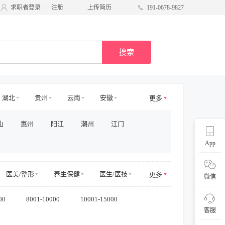
求职者登录
注册
上传简历
191-0678-9827
搜索
湖北
贵州
云南
安徽
更多
甘肃
台湾
广西
宁夏
山
惠州
阳江
潮州
江门
App
医美/整形
养生保健
医生/医技
更多
微信
电商其他
物业管理
00
8001-10000
10001-15000
/商务拓展
收益/预订
客服及支持
客服
采购/物流
供应链
直播