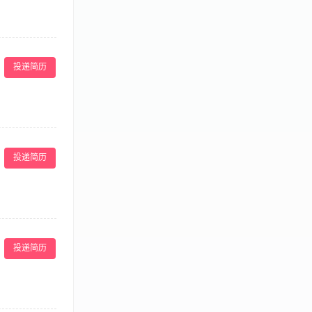
、配合团队完成
，愿意长期从事
医学、护理、美
监督园区卫生、
线销售及管理美容
引导团队协作;
投递简历
童服务行业，工作
线下智能售卖杨、
珠、潮汕、桂林、
投递简历
）。
； 3.协调内部
备丰富的景区策划
投递简历
力，能够有效推动