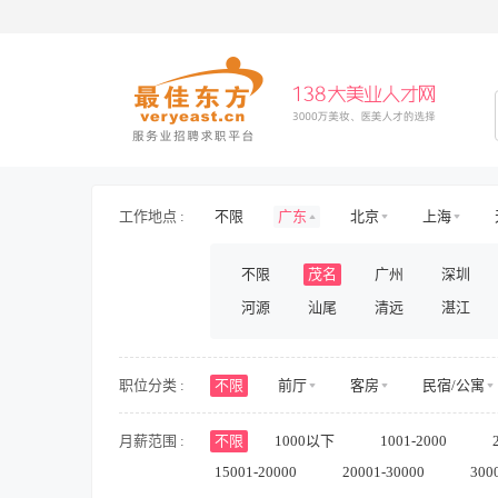
工作地点 :
不限
广东
北京
上海
海南
山东
山西
河北
不限
茂名
广州
深圳
新疆
西藏
内蒙古
香港
河源
汕尾
清远
湛江
职位分类 :
不限
前厅
客房
民宿/公寓
护士/护理
旅游/景区/乐园
旅游
月薪范围 :
不限
1000以下
1001-2000
房地产开发
房地产规划与设计
15001-20000
20001-30000
300
人力资源
行政
财务/审计/税务