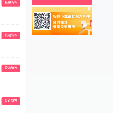
马来西亚
0060
投递简历
新加坡
0065
泰国
0066
柬埔寨
00855
寻求稳定工作的
 为顾客提供专
阿联酋
00971
投递简历
内环境卫生与设备
卡塔尔
00974
提供长期成长渠
多得、收入稳定
生意稳定不愁
实习兼职的朋
3，有良好的沟通
节假日福利，生日
投递简历
服务与清洁工
诉及突发状况，
投递简历
培训，落实各项
表达能力清晰，
 5、有娱乐场