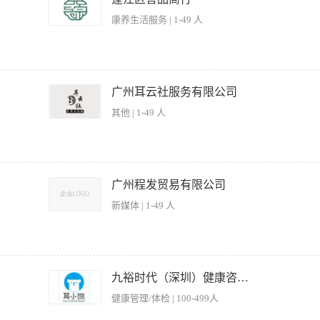
康养生活服务 | 1-49 人
基础也能入行！带薪学技术、包吃住，长期全职/假期兼职均可，想学一门终身手艺、
生、应届毕业生、医科院校学生假期兼职 ✅具备中医相关知识者优先录用 岗位职责 1.
广州耳云社服务有限公司
熟练操作专业理疗设备，针对颈肩腰腿痛、亚健康等问题做身体调理改善。 3. 维护店
其他 | 1-49 人
 无需经验、无需基础！资深老师一对一亲手教学，全程带教，快速上岗上手。 门店
 薪资福利 • 包吃包住，大幅降低生活开支 • 薪资模式：底薪 + 绩效提成，多劳
间灵活适配假期安排 机构优势 门店位于江门城区核心地段，周边商圈密集、客源稳定，
领域，专业正规、平台靠谱，适合长期发展。 真心想学技术、想稳定就业、寻求假期
加入! 职位要求： 1，五官端正(条件优秀者可适当放宽条件); 2，有无经验均可； 
待遇： 1，保底1W-1.5W元+奖金，综合收入15000-30000元，食宿全包。 2，
广州程发贸易有限公司
新媒体 | 1-49 人
营管理，包括场地巡查、设备检查及物资补给，确保营业环境整洁有序。 2、执行桌面
户使用区域的卫生与舒适。 3、配合现场管理人员，维持营业秩序，妥善处理客户投
九裕时代（深圳）健康咨询服务有限公司
盘点与出入库管理，确保账实相符。 5、遵守公司服务标准与安全规范，参与班前会及
健康管理/体检 | 100-499人
周岁，身体健康，能适应夜班及弹性排班工作制。 2、具备良好的服务意识与亲和力，沟通
苦耐劳，有团队配合精神。 4、无不良嗜好及犯罪记录，品行端正，服从现场管理安排。