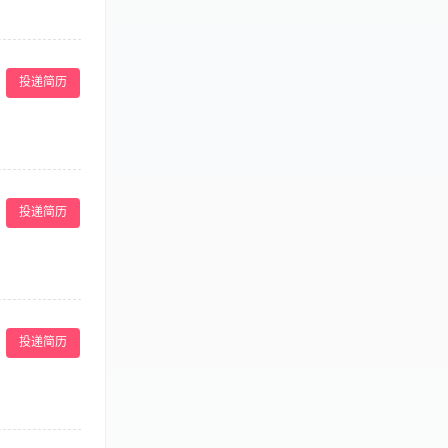
、舒适的采耳体
结合客户耳道情
投递简历
求】 1.年龄
备良好的客户服务
 【福利待遇】包
区东莞大道666
9室耳小熊可视采
、舒适的采耳体
惠州市惠城区三栋
结合客户耳道情
惠州市惠城区江北
投递简历
求】 1.年龄
店 10.湖南
备良好的客户服务
南省怀化市经开
 【福利待遇】包
路1398号（阳
大道666号百悦
 广西壮族自治区
. 东莞市万江街
对项目经营指标
（二期）第1栋1
主导建立标准化
0531号商铺耳
投递简历
结合项目特色与
区南门耳小熊可
媒体资源开展合
采耳店 广西区
收。 5. 外部
贵港市平南县平南
控：负责运营成
层16-1仁生平
，旅游管理、酒
台账； 3、熟
具备经营思维，熟