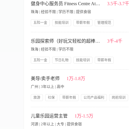
悉公共场所卫生、消防法规，具备应急处理能力； 4、擅长团队
健身中心服务员 Fitness Centre Attendant
3.5千-3.7
悉文旅项目收入构成（门票、二销、商业租金）及成本控制逻辑；
接； 6.有4A/5A景区旅游度假区/特色小镇运营管理经验优先；
珠海 | 经验不限 | 学历不限 | 提供食宿
10k+营业额绩效奖金； 缴纳五险一金，享受带薪年假以及公司
五险一金
技能培训
带薪年假
管理规范
包吃包住
岗位晋升
人性化管理
节日礼物
To provide a courteous, professional, efficient and flexib
灵活的服务。 Facility quality check and maintenance follo
乐园探索师（好玩又轻松的超棒岗位）
3千-4千
精确了解。 Ensures the highest possible standard of hygiene, cleanliness and
珠海 | 经验不限 | 学历不限
fitness area. 确保高标准的卫生，以及水疗和健身区域的设施设备整洁有序，
department operation procedures. 根据部门营运程序来控制所有健身中心的布草。 Res
五险一金
节日礼物
技能培训
带薪年假
根据行业，公司和酒店的规定，对健身中心的任何变化做出响应
岗位晋升
帅哥多
美女多
员工生日礼物
舒适室内外结合办公，不用枯燥坐班，告别压抑工位！团队氛围轻
工龄奖
包吃包住
式游玩，快乐值拉满！ 工作内容轻松有趣，互动感十足，每次引
美导/卖手老师
1万-1.8万
亲和力，喜欢小朋友，擅长趣味互动、讲故事带动气氛，乐于接待
广州 | 3年以上 | 高中
供良好服务，做到热情、礼貌。 2.维持岗位秩序，引导游客游玩。
良好卫生状况。 6.负责设备设施、游玩环境日常巡检，发现问题及
旅游
社保
带薪年假
公司产品福利
岗前培训
事件及时处理及上报。 10.安全管理：负责责任区域的消防安全
安排的其它工作。
高级美导/卖手老师招聘要求 德国原装纯进口高端产品，高薪聘
岁，有专业线美导卖手工作经验，销售能力强、会面部手法！ 年薪
儿童乐园运营主管
1万-1.5万
作，对公司加盟店进行产品知识、手法技能等相关知识培训，完
河源 | 2年以上 | 大专 | 提供食宿
美容咨询，提升客户满意度； 3、定期跟进客户需求，维护客户