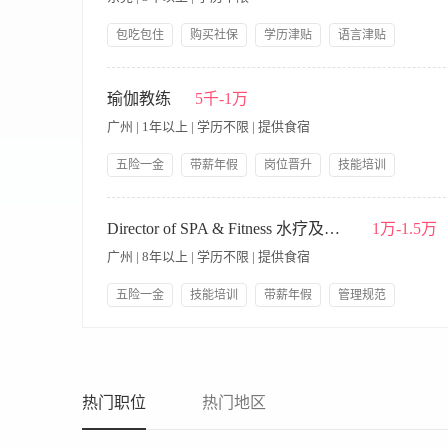
等合规要求，规避法律风险。 2、销售业绩与产品运营 核心绩
责产品线的整体销售额、利润及 “库存周转率” 等核心商业指
包吃包住
购买社保
学历津贴
语言津贴
与库存，提升产品转化率。 深度响应会员定制需求，高效输出专
夜班补贴
带薪年假
节日礼物
绩效奖金
付与风险控制 核心绩效指标：客户满意度、重大投诉发生率、风
【岗位职责】 1、全面负责水疗部的日常运营管理工作，制定并
年终奖
维护应急预案（如标准退改政策、保险方案），将风险管控前置
水疗项目，优化服务流程提升客户体验 4、管理库存及设备维护，
瑜伽教练
5千-1万
预案（如退改规则、保险覆盖）； 5、定期对会员服务中心、会籍
水疗中心或五星级酒店SPA管理经验 2、熟悉水疗行业服务标准
及以上学历，旅游管理、市场营销、工商管理等相关专业优先； 
广州 | 1年以上 | 学历不限 | 提供食宿
性工作时间安排
产品设计逻辑，能独立完成从需求分析到产品落地的全流程； 4
势与客户需求设计出差异化产品； 6、具备良好的沟通协调能力
五险一金
带薪年假
岗位晋升
技能培训
有效提供解决方案； 8、具有良好英文水平者优先。
员工生日礼物
包吃包住
管理规范
人性化管理
岗位职责： 1.教学执行： 负责一对一私教课的教授，确保课程
领导好
美女多
身体情况，编排季度或月度课程主题。定期更新课程库，避免重复
Director of SPA & Fitness 水疗及健身中心总监
1万-1.5万
动沟通，提供有针对性的练习建议，提升会员续课率与转介绍率。
广州 | 8年以上 | 学历不限 | 提供食宿
业形象。 5.营销： 需完成体验课转化、销售推广等工作。 任职
擅长的流派及教培经历。 2.持有全美瑜伽联盟RYT-200及以
五险一金
技能培训
带薪年假
管理规范
的观察力与沟通力，能通过口令与辅助手法精准纠正会员体式，且亲和
包吃包住
员工生日礼物
岗位晋升
法语培训
月）+课时费+销售提成。
1. ADMINISTRATIVE RESPONSIBILITIES行政职责 1. Establishment of 
体验法式优雅
并保持良好关系。 2. Establishment of organisational charts. 制定部门组织
procedures for each department. 为各部门制定运作程序标准。 5. Develop
ongoing provision of administrative controls. 制定并随时更新行政管理措施。 7.
热门职位
热门地区
招聘，培训各部门经理及支援员工。 8. Oversee Effective scheduling of 
of Standard Operating Procedures Manual. 开展及贯彻标准运作程序指南。 