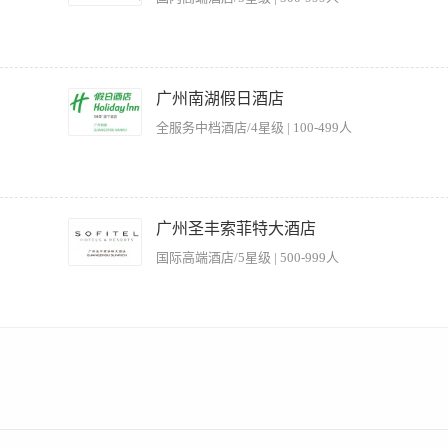
效指标：负责产品的总销售额与毛利、产品线业绩目标达成率、产品信息准确率。 考核
标承担直接责任。 实时监控产品订单与销售数据，根据市场反馈和业绩表现，及时优化
业的行程方案与报价，通过支持销售团队，促成高净值客户订单，提升定制需求成交率
险事件应急响应时效。 识别产品涉及的目的地安全、供应商履约、政策变动等潜在风
执行部门工作计划及预算 2、监督服务质量标准执行，定期评估员工表现并进行专业培训
化、制度化。 4、识别旅游产品潜在风险（如目的地安全问题、供应商违约、政策变
控制运营成本 5、处理客户投诉及突发事件，维护高端客户关系 【岗位要求】 1、具
广州南湖假日酒店
管理中心等部门进行产品业务培训； 6、定期进行数据分析以提升业务。 任职资格：
及运营流程 3、出色的团队管理能力和客户服务意识 4、具备市场敏感度及创新策划能力
2、5年及以上高端/奢华的酒店或旅游相关工作经验； 3、了解高端旅客的需求和消费
全服务中档酒店/4星级 | 100-499人
、了解国内外热门旅游资源和市场的基本情况； 5、具备良好的产品思维与创新思维，
，能够联动各部门推动项目落地与实施； 7、具备用户导向思维、抗压能力强，对突发
安全、专业、有效。课前需提前15分钟进入教室，准备辅具并调整状态。 2.课程研发：
性教学，保持会员新鲜感。 3.会员维护： 建立学员档案，记录会员的身体情况与练
广州圣丰索菲特大酒店
 4.场地管理： 负责教室环境卫生、灯光音乐调试及瑜伽垫、抱枕等用品的消毒归位
国际高端酒店/5星级 | 500-999人
要求： 1.1-3年以上教学经验，能熟练教授哈他、流瑜伽或阿斯汤加等至少两种流派课
上认证，或同等含金量的专业机构培训证书。拥有急救证书（如红十字会急救员证）者优先。
力强。 4.形象体态端正，热爱教学，有服务意识和团队协作精神。 5.薪酬结构：底
business relationship with all vendors and development of all product inventor
架构。 3. Establishment of position descriptions. 制订定位方针。 4. Development of stan
ment of departmental and facility personal policies. 为部门及其设备设定规章制度。 6. Es
 Assist in the recruitment, development and training of all department heads and Su
all services and special programming. 监督所有服务及特别项目的进行。 9. Development 
10. To ensure weekly/monthly departmental communication meetings are effect