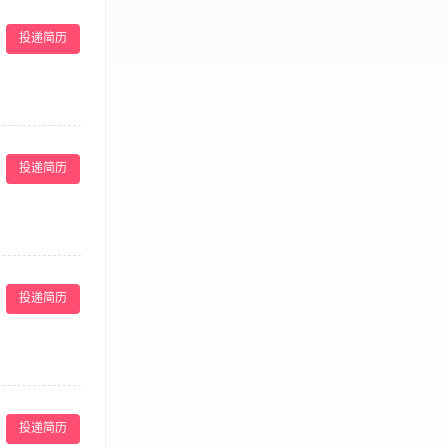
建立贵宾及常客
院晨会，完成每
投递简历
证、美容师证书
的职业素养和道
域的清洁卫生，
容师相关资格证书
投递简历
管理制度及流
数据，定期提交
投递简历
营团队，提升团
管理、旅游管理等
具备良好的沟通协
职责： 负责完
华度假套餐” 等
投递简历
证及目的地安全