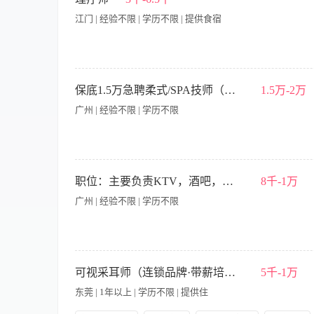
江门 | 经验不限 | 学历不限 | 提供食宿
江门理疗师、理疗学徒 火热招募中｜包吃包住！零基础可学 零
欢迎应聘！ 招聘岗位 全职理疗师、理疗学徒；同时招募在校大学
保底1.5万急聘柔式/SPA技师（采耳/精油/包吃住）
1.5万-2万
业理疗服务，根据个人身体状况，定制专属理疗调理方案。 2. 
广州 | 经验不限 | 学历不限
整洁，规范服务流程，保障每一位顾客的体验与安全。 培训支持
道，每年可参与省内外进修、专业考证，技术持续升级，越做越专业。
• 业绩优秀者可享公司集体旅游奖励 • 兼职薪资面议，工作时
单。 配备先进专利康复设备，专注颈肩腰腿痛调理、亚健康养护
在广州四大区（天河区 黄埔区 增城区 海珠区）都有分店，欢迎您的
友，欢迎随时咨询应聘！
能力，服务意识以及敬业精神； 4，有相关工作经验的优先考虑。 薪资
职位：主要负责KTV，酒吧，会所，等娱乐场所的日常管理和桌面服务清洁工作，配合现场管理，保障营业秩序与客户体验及响应要求，
8千-1万
福利，休息日，培训补贴，高额商业保险等。
广州 | 经验不限 | 学历不限
【岗位职责】 1、负责KTV、酒吧、会所等娱乐场所的日常运
作，包括及时清理桌面、更换烟灰缸、补充酒水及小吃，保障客
可视采耳师（连锁品牌·带薪培训·晋升合伙）
5千-1万
提升客户体验与满意度。 4、协助完成酒水、食品等物品的库存
东莞 | 1年以上 | 学历不限 | 提供住
运营流程。 【岗位要求】 1、学历、经验不限，年龄18-45
能与客户及同事顺畅协作。 3、工作积极主动，责任心强，能吃