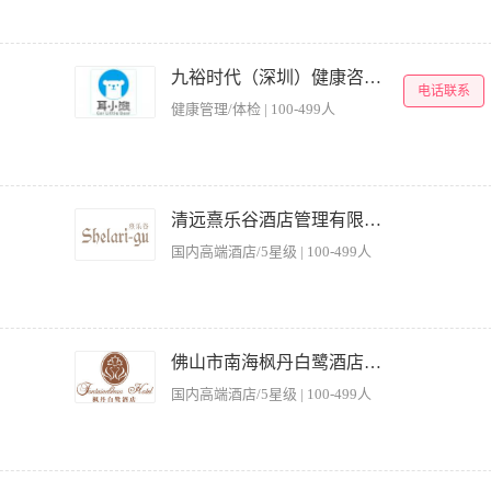
牌。依托先进的可视化采耳技术，打破传统盲采局限，致力于为顾客提供安全、透明
 【岗位职责】 1.熟练操作可视采耳仪，独立完成耳部检查、清洁及养护工作； 2.
九裕时代（深圳）健康咨询服务有限公司
电话联系
护设备及环境卫生； 4.参与总部组织的技能提升培训，不断优化服务流程。 【任职要
健康管理/体检 | 100-499人
备良好的手部稳定性及观察力，有采耳、洗眼、头疗经验者优先； 3.沟通亲和力强，具
培训与管理； 特别说明：公司提供完善的职业晋升路径，优秀者可晋升为门店合伙人。
后在意向城市安排入职，目前招聘中的门店： 广东区域东莞市/惠州市 1. 广东省东莞市南城
街道金丰路1号1032室耳小熊可视采耳店 3. 广东省东莞市东城街道长泰路东城段3号17
牌。依托先进的可视化采耳技术，打破传统盲采局限，致力于为顾客提供安全、透明
采耳店 5. 广东省惠州市惠城区上观国际新城4期L13栋9号耳小熊可视采耳 6. 广东省
 【岗位职责】 1.熟练操作可视采耳仪，独立完成耳部检查、清洁及养护工作； 2.
清远熹乐谷酒店管理有限公司
7. 广东省惠州市惠城城旭日一路1号中信水岸城花园四期第51栋1层09号 8. 广东省
护设备及环境卫生； 4.参与总部组织的技能提升培训，不断优化服务流程。 【任职要
耳店 湖南区域： 9.湖南省怀化市鹤城区大汉龙城电信小区门店11—201耳小熊可视采耳
国内高端酒店/5星级 | 100-499人
备良好的手部稳定性及观察力，有采耳、洗眼、头疗经验者优先； 3.沟通亲和力强，具
11.湖南省怀化市鹤城区顺天南路341号宏宇新城柏景湾西门耳小熊可视采耳店 12.湖
培训与管理； 特别说明：公司提供完善的职业晋升路径，优秀者可晋升为门店合伙人。
广西省贵港市港北区桂林路888号（通泰*爱丽舍）2栋109号 14.广西省贵港市港北区仙衣
后在意向城市安排入职，目前招聘中的门店： 广东区域东莞市/惠州市 1.东莞市南城区东莞
路通泰中央商务区四期08幢1层8单元080121号披萨速递旁耳小熊可视采耳通泰店 16.
1032室耳小熊可视采耳店 3. 东莞市东城街道长泰路东城段3号179室耳小熊可视采耳店 4
所旁边耳小熊可视采耳龙翔名都店
盘运营：负责文旅项目的路线运营规划、服务体系搭建建议、运营策略制定及执行落地，
观国际新城4期L13栋9号耳小熊可视采耳 6. 惠州市惠城区三栋镇竹园路8号中洲天御花园
目资产价值提升及年度经营目标（营收、利润、客流）的达成。 2. 运营体系搭建：
佛山市南海枫丹白鹭酒店有限公司
花园四期第51栋1层09号 8. 惠州市惠城区江北街道文昌一路7号（华贸购物中心）九号街
物业等全流程，确保运营工作的高效、规范运转，提升运营效果。 3. 文旅活动策划：
区门店11—201耳小熊可视采耳店 10.湖南省怀化市鹤城区星东路677号盛世华都北
国内高端酒店/5星级 | 100-499人
导完成大型节庆活动、主题营销活动、沉浸式体验等内容的落地执行，并联合内、外部
西门耳小熊可视采耳店 12.湖南省怀化市经开区河西舞水湾府1幢商铺112号耳小熊可视
费转化率等核心数据，基于数据分析及时调整运营策略并推动实施，优化业态布局，提升营
9号 14.广西省贵港市港北区仙衣路1398号（阳光城）8幢B-20号 15.广西壮族自治区
等）的关系，处理突发事件及游客投诉，保障项目安全合规运营。 6. 安全及成本管
旁耳小熊可视采耳通泰店 16. 广西壮族自治区贵港市平南县平南街道龙祥名都东区16幢1
突发事件应急预案，确保全年安全责任事故为零。 【任职资格】 1.本科及以上学历
熟悉泡池水质处理全流程； 2、精通汤泉耗材管理、成本核算，会制作经营报表与物资
公园项目运营经验； 2.独立负责过完整项目周期（从筹开到稳定运营）者优先； 3.