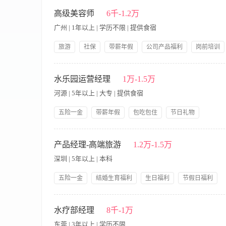
【岗位职责】 1、负责为美容院沙龙客人提供专业的美容服务；
档案，了解她们的爱好、要求及皮肤的特性，以便更好地提供服务
高级美容师
6千-1.2万
天工作流程报表与每月总结报表； 6、完成店长安排的其他工作。
广州 | 1年以上 | 学历不限 | 提供食宿
者、有美容院工作经验者优先； 3、良好的语言表达能力，善于
德； 5、性格开朗乐观，积极向上，团队协作能力强； 6、年龄在2
旅游
社保
带薪年假
公司产品福利
岗前培训
【岗位职责】 1、负责为客户提供专业的美容护理服务，包括面
确保工具设备的消毒与维护 4、跟踪客户护理效果，提供后续护理
水乐园运营经理
1万-1.5万
2、熟悉各类美容仪器和产品的使用 3、良好的沟通能力和服务意
河源 | 5年以上 | 大专 | 提供食宿
五险一金
带薪年假
包吃包住
节日礼物
一、岗位职责 * 制定并执行水乐园、陆地乐园、湖面水上项目及
程，并监督执行，确保运营安全、高效、规范。 * 负责园区日
产品经理-高端旅游
1.2万-1.5万
运营报告，并提出改进建议，持续提升运营效率和盈利能力。 *
深圳 | 5年以上 | 本科
队服务意识和专业技能。 * 处理突发事件，维护公司形象和利益。
相关专业优先。 * 3年以上主题乐园、旅游景区或相关行业运营
五险一金
结婚生育福利
生日福利
节假日福利
调能力、团队管理能力和抗压能力。 * 工作认真负责，具备良好
带薪年假
育儿假
团建聚餐
员工旅游
岗位职责与绩效考核标准 1、资源拓展与产品开发 核心绩效指标
技能培训
成年度24家国内高端酒店、度假村、地接社等核心资源的开拓、签约
水疗部经理
8千-1万
产品的策划、设计与上线全流程，对产品内容的独特性、准确性与
东莞 | 3年以上 | 学历不限