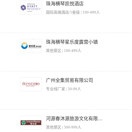
管理、营销策划，具备较强沟通抗压能力； 5、有酒店配套汤泉筹备运营经验优先录用
千
珠海横琴凯悦酒店
 4.较强的组织协调能力，能跨部门推动工作落地； 5.出色的商务谈判能力，擅长商
 7.热爱文旅行业，对用户需求敏感，有服务意识和创新精神。 【福利待遇】 薪资结构：综
国际高端酒店/5星级 | 100-499人
各类福利。
le service at all times, following Hotel Standards of Performance. 根据酒店的标准，确保为
w up. 检查设施设备质量并保持随时跟进。 Ensures accurate knowledge of hotel services.
珠海横琴星乐度露营小镇
 orderliness of the Spa area, facilities and equipment, including locker rooms, pool, pantry,
其他景区 | 100-499人
包括更衣室、游泳池、后场办公室、健身中心等。 Controls all Fitness linen accordi
ponds to any changes in the Fitness Centre as dictated by the industry, compan
。
松治愈，无职场 PUA、无内卷内耗，每天和游客、小朋友相伴上班，工作充满乐趣
导游玩、陪伴探索都极具成就感，日常灵活排班，工作生活平衡不加班！ 如果你性格
广州全集贸易有限公司
各地游客，热爱乐园游玩，脑洞大、会制造欢乐氛围，那乐园探索师是你的理想工作！
专业线厂家 | 50-99人
 3.观察现场，提醒游客游玩安全。 4.积极配合园内活动执行。 5.负责游玩环境的卫
时处理。 7.负责设备设施的检查与维护。 8.积极推广门票产品促销活动及招揽二销游客
、人身安全、财产安全、资金安全、数据安全等管理，确保不发生安全事故。 11.完成
请高级美容导师和卖手老师，要求女生，皮肤好，形像佳、综合素质高、身高160以上，
18万 上不封顶！！！ 条件不适者 勿扰！谢谢！ 【岗位职责】 1、负责公司美业产
河源春沐源旅游文化有限公司
成公司下达的销售任务 2、协助加盟店做好开业前的筹备、宣传及驻店扶持工作，为
其他景区 | 500-999人
关系，对所管理的加盟店开展技术和销售培训，提升加盟店业绩，挖掘潜在销售机会； 