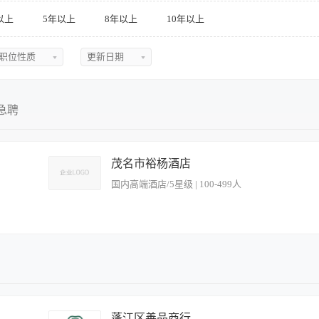
其他
以上
5年以上
8年以上
10年以上
职位性质
更新日期
不限
不限
全职
今日最新
急聘
兼职
近三天
实习
近五天
茂名市裕杨酒店
国内高端酒店/5星级 | 100-499人
临时
近一周
近两周
近一月
身房、游泳池、SPA等区域的运营监督与服务质量把控； 2、制定并执行康体部的服务
培训，提升团队专业技能与服务意识，确保服务标准化与客户满意度； 4、监督设施设
近二月
与突发情况，提供高效解决方案，维护酒店品牌形象； 6、协调与其他部门的合作，配
服务意识与管理能力，有酒店或康体行业相关经验者优先； 2、熟悉健身房、泳池或S
处理客户需求与团队协作问题； 4、工作细致负责，具备较强的抗压能力与应急处理能力
制，欢迎有热情、有责任心的求职者加入。 工作时间：10:00-22:00
蓬江区善品商行