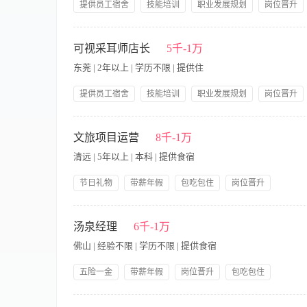
提供员工宿舍
技能培训
职业发展规划
岗位晋升
所、餐饮服务或保洁相关经验者优先，无经验可带薪培训。
【关于我们】耳小熊可视采耳，国内新兴的耳部健康护理连锁品
验。现因华东/华南等多地门店同步扩张，诚邀专业采耳人才加入。
可视采耳师店长
5千-1万
况，制定科学的耳部健康护理方案； 3.严格执行无菌操作标准，维
东莞 | 2年以上 | 学历不限 | 提供住
18-45周岁，形象端正，护理、医学相关专业优先考虑； 2.具
意识及团队协作精神； 4.渴望在美康行业发展，接受公司统一
提供员工宿舍
技能培训
职业发展规划
岗位晋升
住宿 | 五险 丨 内部晋升 | 合伙创业扶持 求职者可在考核通过
号百悦尚城36栋商铺1161耳小熊可视采耳 2. 广东省东莞市南城
【关于我们】耳小熊可视采耳，国内新兴的耳部健康护理连锁品
耳店 4. 广东省东莞市万江街道坝新路南190号1016室耳小熊可视
验。现因华东/华南等多地门店同步扩张，诚邀专业采耳人才加入。
文旅项目运营
8千-1万
镇竹园路8号中洲天御花园（二期）第1栋1单元1层耳小熊可视采耳 
况，制定科学的耳部健康护理方案； 3.严格执行无菌操作标准，维
街道文昌一路7号（华贸购物中心）九号街0531号商铺耳小熊可视采
清远 | 5年以上 | 本科 | 提供食宿
18-45周岁，形象端正，护理、医学相关专业优先考虑； 2.具
省怀化市鹤城区星东路677号盛世华都北区南门耳小熊可视采耳店 
意识及团队协作精神； 4.渴望在美康行业发展，接受公司统一
区河西舞水湾府1幢商铺112号耳小熊可视采耳店 广西区域： 13.
节日礼物
带薪年假
包吃包住
岗位晋升
住宿 | 五险 丨 内部晋升 | 合伙创业扶持 求职者可在考核通过
光城）8幢B-20号 15.广西壮族自治区贵港市平南县平南街道朝阳
年度旅游
员工生日礼物
尚城36栋商铺1161耳小熊可视采耳 2. 东莞市南城街道金丰路1号
贵港市平南县平南街道龙祥名都东区16幢1层16-1仁生平安诊
【岗位职责】工作地点：肇庆市鼎湖区藏龙沟景区 1. 项目全
道坝新路南190号1016室耳小熊可视采耳店 5. 惠州市惠城区上
负责。通过精细化的运营手段，提升游客满意度与重游率，实现项
汤泉经理
6千-1万
单元1层耳小熊可视采耳 7. 惠州市惠城城旭日一路1号中信水岸城
的运营管理体系（SOP），涵盖票务、导览、商业、演艺、IP、
小熊可视采耳店 湖南区域： 9.湖南省怀化市鹤城区大汉龙城电信小
佛山 | 经验不限 | 学历不限 | 提供食宿
当地文化IP，推动IP与文创产品以及新媒体内容深度融合，主
视采耳店 11.湖南省怀化市鹤城区顺天南路341号宏宇新城柏景湾
作宣传。 4. 数据驱动决策：监控客群结构、消费习惯、二次消
域： 13.广西省贵港市港北区桂林路888号（通泰*爱丽舍）2栋10
五险一金
带薪年假
岗位晋升
包吃包住
资源对接：维护与政府相关职能部门（文旅局、消防、公安、交通
街道朝阳路通泰中央商务区四期08幢1层8单元080121号披萨速递
员工生日礼物
技能培训
绩效奖金
本管控，落实安全责任管理，定期组织安全检查。制定并演练各类
安诊所旁边耳小熊可视采耳龙翔名都店
岗位要求 1、具有3年以上温泉、汤泉、高端水会部门管理经验，
店管理、市场营销等相关专业优先，5年以上文旅/景区/小镇/主题