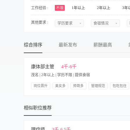
影视/演出
储备/实习
兼职
工作经验 :
不限
1年以上
2年以上
3年
其他要求 :
学历要求
食宿情况
不限
不限
初中
提供食宿
综合排序
最新发布
薪酬最高
中专
不提供食宿
中技
可提供吃
康体部主管
4千-6千
茂名 | 2年以上 | 学历不限 | 提供食宿
高中
可提供住
大专
食宿面议
岗位晋升
美女多
帅哥多
管理规范
包吃包住
人性化管理
技能培训
购买五险
本科
【岗位职责】 1、全面负责康体部的日常运营管理工作，包括健
及应急预案，确保设施设备安全、卫生达标； 3、定期组织员工
硕士
相似职位推荐
养，及时上报维修需求，确保设备正常运行； 5、处理客户投诉
需求，完成上级交办的其他任务。 【岗位要求】 1、具备较强的
博士
的管理流程及安全规范； 3、具备良好的沟通协调能力，能高效
康，能适应弹性工作时间及一定强度的体力工作； 6、无学历、年龄限
理疗师
3千-6.5千