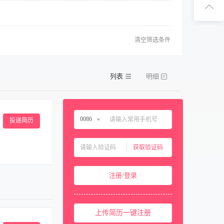
扫码下
扫码关注1
清空筛选条件
列表
明细
0086
投递简历
中国大陆
0086
获取验证码
中国香港
00852
流程、管理制度
中国澳门
00853
注册/登录
备的维护与保
中国台湾
00886
合酒店整体运营
PA等康体设施
美国
001
； 5、身体健
上传简历一键注册
西班牙
0034