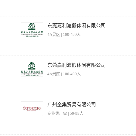
针对加盟店制定活动方案，维护所辖区域市场，以及市场同类产品信息收集及反馈； 6
、皮肤好、综合素质高，专业线美容导师、卖手老师从业经历； 对美业行业有浓厚兴趣
强，具有良好的职业素质； 3、学习能力强，能够快速掌握产品知识和销售技巧； 4、
乐环境安全有序; 2、组织和指导员工开展接待服务、设备检查及客户咨询等工作; 3、
极配合团队完成销售目标； 6、年龄在22—36岁之间，能够经常出差； 7、有专业
突发情况，维护良好服务形象; 任职要求: 1、具备良好的沟通能力和服务意识，能有效
东莞嘉利渡假休闲有限公司
 3、熟悉儿童活动场所运营管理流程，注重安全与细节管理; 4、热爱儿童教育或儿
4A景区 | 100-499人
先；
路； 2.设计 1-3 日短途游、Citywalk、研学营， 目标人群：C 端散客； 3.统筹
1.本科以上，3 年以上旅行社产品/文创产品管理经验； 2.熟悉华南目的地（广深
东莞嘉利渡假休闲有限公司
基地资质申报经验优先。 具备 IP 联名谈判经验（故宫、敦煌、泡泡玛特、王X荣耀等
4A景区 | 100-499人
和游客体验； 2.结合景区特色，策划创新主题活动，增强景区品牌影响力和市场竞争力
.分析市场趋势和游客需求，持续优化景区运营策略和服务流程。 任职要求： 1.具
广州全集贸易有限公司
和策划能力，能够独立撰写高质量策划方案； 3.优秀的团队领导能力和跨部门协作能
专业线厂家 | 50-99人
合作关系； 5.面试需提供过往活动策划案例。