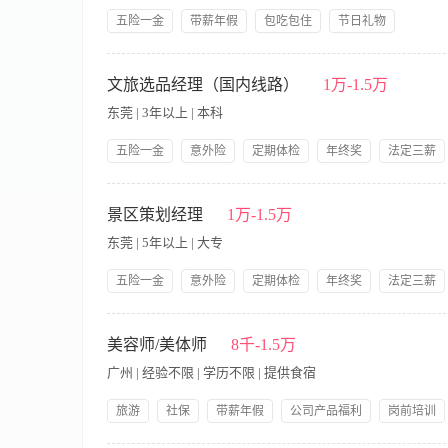
织的产品培训和销售技巧培训等团建活劝，提升专业能力； 5、
五险一金
带薪年假
包吃包住
节日礼物
市场推广活动，提升品牌影响力。 【岗位要求】 1、人品端正
美业销售工作 2、性格活泼开朗，善与沟通交流，语言表达能力
岗位职责: 1、负责儿童乐园（室内）日常运营管理工作，确保游
容、市场营销等专业中专以上学历； 5、有团队合作精神，能够积
设备运行及活动执行，提升客户满意度; 4、协调处理客户反馈与
文旅选品经理（国内线路）
1万-1.5万
连锁店相关经验优先。
2、有责任心和应变能力，能应对儿童游乐场景中的各类突发状况;
东莞 | 3年以上 | 本科
积极主动，富有耐心。 5、有奈尔宝、儿童托管所管理经验者优
五险一金
意外险
定期体检
年终奖
法定三薪
加班补贴
免费工作餐
提供员工宿舍
1.围绕“文化 IP+旅游线路”做选品，把非遗体验、文创衍生品打包进线
结婚生育福利
生日福利
快闪店、线上小程序三端同步发售，对季度售罄率负责。 硬性要求 
景区策划经理
1万-1.5万
长沙）资源，能直接拉合同价； 3. 加分项 具备政府补贴、研学
东莞 | 5年以上 | 大专
五险一金
意外险
定期体检
年终奖
法定三薪
加班补贴
免费工作餐
提供员工宿舍
岗位职责： 1.负责景区策划方案的制定与执行，提升景区吸引力
结婚生育福利
生日福利
资源，与外部合作方保持良好沟通，确保策划项目的顺利推进； 4
美容师/美体师
8千-1.5万
及运营管理经验，熟悉旅游市场动态； 2.具有出色的创意思维
广州 | 经验不限 | 学历不限 | 提供食宿
项目执行； 4.良好的沟通技巧，能够与各类合作伙伴建立稳固的
旅游
社保
带薪年假
公司产品福利
岗前培训