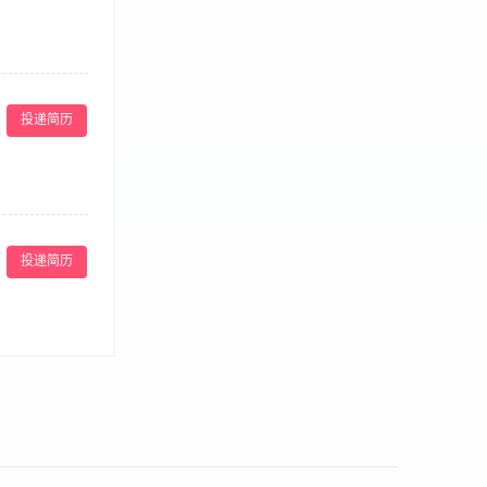
关联职责： 对负
产品内容、定价
。 3、服务交
险，主导制定并
 3、开发特色
动），制定应急
备3年以上高端
 1、全日制本科
投递简历
 5、能适应弹
习惯，熟悉旅游
能够根据市场趋
问题能够快速、
 根据会员需求与
习进度。课后主
投递简历
，维护场馆的专
程。简历请附带
 3.具备良好
薪（3000/
ies. 与各产品供应商建立
dard operating
tablishment of
pport staff. 协助
and adherence
ive. 组织并开展每周、