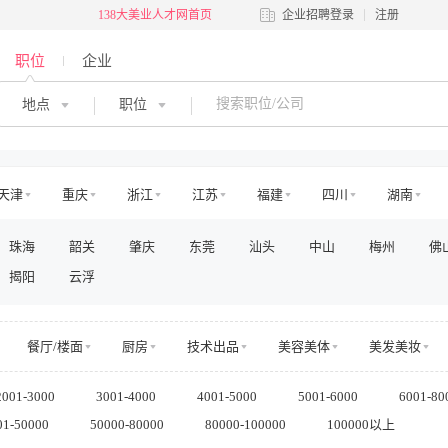
138大美业人才网首页
企业招聘登录
注册
职位
企业
地点
职位
天津
重庆
浙江
江苏
福建
四川
湖南
河南
吉林
江西
辽宁
陕西
黑龙江
青海
珠海
韶关
肇庆
东莞
汕头
中山
梅州
佛
澳门
国外
揭阳
云浮
餐厅/楼面
厨房
技术出品
美容美体
美发美妆
交通
娱乐
运动健身
零售管理
店面店员
电商运营
2001-3000
3001-4000
4001-5000
5001-6000
6001-80
房地产销售/中介
房地产工程
高层管理
市场/运营
销售
01-50000
50000-80000
80000-100000
100000以上
法务/咨询
IT/电脑
工程/维修
安保/消防
生产营运