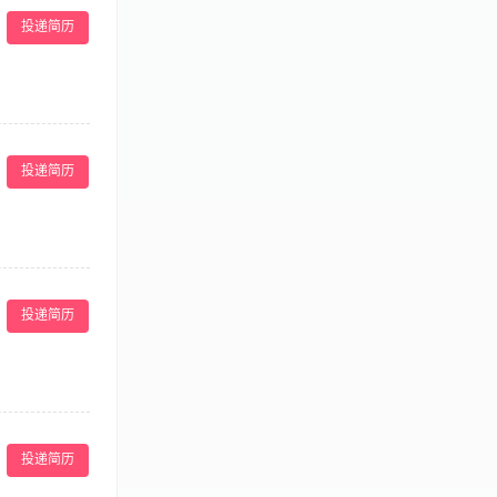
。
户管理及政府对
投递简历
合月薪8k-
客人提供礼貌、专业、有效且
 确保对酒店服务及产品知识
投递简历
 guest lift,
ng to the
y and hotel.
，上班如同沉浸
活泼开朗、自带
投递简历
 1.为游客提
生清洁，并保持
。 9.遇突发
公司及上级领导
22-38周
品的销售推广工
投递简历
客户提供专业的
4、参与公司组