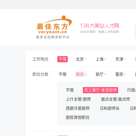
工作地点 :
不限
北京
上海
天津
海南
山东
山西
河北
职位分类 :
不限
厨房
前厅
客房
新疆
西藏
内蒙古
香港
护士/护理
旅游/景区/乐园
旅游
不限
员工餐厅/食堂厨师
行政
房地产开发
房地产规划与设计
上什主管/厨师
面点主管/面点师
人力资源
行政
财务/审计/税务
影视/演出
西厨冷菜厨师
储备/实习
日料厨师长
兼职
日
厨房其他职位