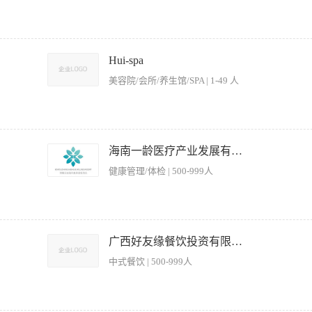
炒锅烹饪，确保出品口味纯正、色泽美观； 2. 根据时令及营养需求，定期研发创新粤
执行厨房卫生、安全及设备管理规范，杜绝食品安全隐患； 4. 协助行政总厨完成食材
Hui-spa
需求（如低盐、低脂、养生餐）进行定制化出品，满足医疗健康企业员工及客户的健康需
美容院/会所/养生馆/SPA | 1-49 人
立完成出餐工作； 2. 熟悉粤菜烹饪技法（如镬气小炒、煲仔、焖炖等），对传统与创
本规范； 4. 工作责任心强，能适应食堂高峰时段及不定时商务接待的炒锅节奏； 5. 
严格把控菜品质量、口味和稳定性，确保符合公司标准。 · 负责后厨西餐区域的日常管
少损耗。 · 确保后厨环境卫生、食品安全及操作规范符合国家法规。 · 任职要求： ·
海南一龄医疗产业发展有限公司
法，具备扎实的基本功和创新能力。 · 对中国融合菜系有浓厚兴趣，能够将西餐技艺
健康管理/体检 | 500-999人
队合作精神，能承受工作压力。 · （加分项）有高端素食餐厅或任何酒店西餐经历，注重
程优化及日常运营监督 2、制定并执行标准化服务流程，确保菜品质量、出品速度及服
 4、组织员工培训，提升团队专业技能和服务意识，建立高效服务团队 5、监督食品
广西好友缘餐饮投资有限公司
方案，达成业绩指标 7、处理客户投诉及突发事件，维护餐厅声誉 【岗位要求】 1、
中式餐饮 | 500-999人
准，具备菜单设计能力 3、优秀的团队管理能力，能有效激励员工 4、具备成本控制意
谨，能承受工作压力 7、持有餐饮管理相关证书者优先