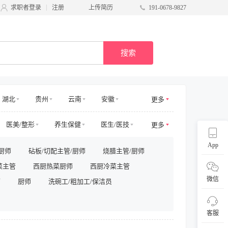
求职者登录
注册
上传简历
191-0678-9827
搜索
湖北
贵州
云南
安徽
更多
甘肃
台湾
广西
宁夏
医美/整形
养生保健
医生/医技
更多
电商其他
物业管理
App
厨师
砧板/切配主管/厨师
烧腊主管/厨师
/商务拓展
收益/预订
客服及支持
菜主管
西厨热菜厨师
西厨冷菜主管
采购/物流
供应链
直播
微信
师
厨师
洗碗工/粗加工/保洁员
客服