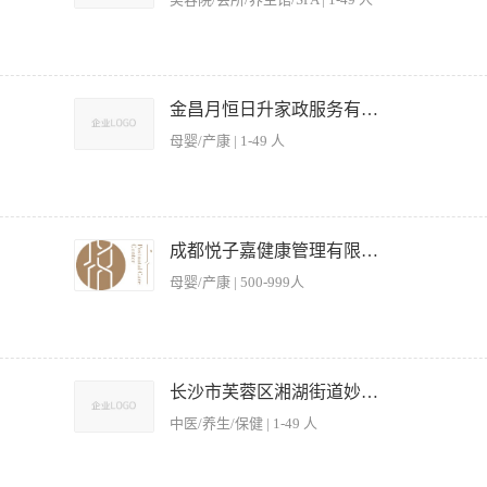
餐（在家会做简单拌菜、面条、简餐即可） 3、将每日撤下来的床品送洗衣房 工作时间灵
优先考虑 薪资待遇：每天125元（含餐补） 地址：沈阳市和平区青年大街新世界大酒店5楼S
金昌月恒日升家政服务有限公司
母婴/产康 | 1-49 人
0-8000元/月（根据实操能力、从业年限面议，全勤+绩效另算） 二、岗位职责 独立
尿病、下奶/回奶等不同体质，自主搭配一日5餐（三餐正餐+两顿加餐），独立完成
成都悦子嘉健康管理有限公司
完善月子食谱：跟进产后四阶段食补（排恶露、修复、催乳、滋补），优化菜品口味、
母婴/产康 | 500-999人
减少食材损耗。 厨房环境卫生管控：严格遵循母婴厨房食品安全标准，厨具消毒、生
。 餐品问题跟进：收集宝妈用餐反馈，及时调整菜品软硬、口味、滋补配比；妥善处
权顶岗，统筹当日所有月子餐制作、出餐工作。 三、任职要求 有月子餐/营养餐/私
食补常识； 懂荤素搭配、少油少盐低糖烹饪，擅长汤品、月子粥、面点、滋补小菜制
制作流程出餐 2、负责把控菜品的品质及口味 3、负责协助厨师长研发、创新菜品 二
服从门店排班与管理，责任心强，细心有耐心，尊重产妇饮食个性化需求； 有无厨师
工作经验优先 3、具备切配及打荷能力 4、踏实、细心、有责任心 三、薪资福利 1、我
长沙市芙蓉区湘湖街道妙真堂养生馆
吃住/餐补，法定节假日加班补贴； 试用期1-3个月，转正后按能力上调薪资，绩效奖金
利、团建等），让你感受到爱的氛围 2、在这里有一个好的平台任你发挥，良好的工
。
中医/养生/保健 | 1-49 人