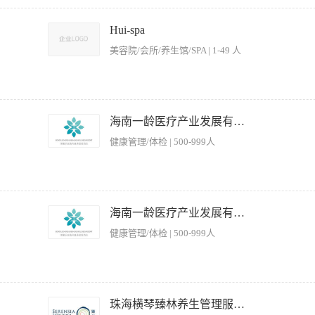
度、摆盘规范。 2. 严格按菜谱、标准流程操作，控制成本与食材损耗。 3. 负责后厨
出餐时效。 5. 负责食材验收、切配、腌制、加工等基础工作。 6. 遵守厨房纪律，服
Hui-spa
1. 年龄 18–55岁，身体健康，持有健康证。 2. 有 1年以上 同岗位工作经验，熟悉家
美容院/会所/养生馆/SPA | 1-49 人
. 吃苦耐劳，能适应轮班/节假日上班。 5. 干净整洁、责任心强、无不良嗜好，服从管理
出餐时间11:30-11:50 晚餐出餐时间:17:00-17:20 - 月休：2天 四、薪资待遇 
席等业务。 · 深度了解客户需求，为客户提供专业的宴请菜单定制、场地安排等一站式
 · 建立并更新客户档案，进行定期回访与关系维护，提升客户黏性与复购。 · 完
海南一龄医疗产业发展有限公司
： · 三年以上高端餐饮、酒店、会所或相关行业的销售/客户管理经验。 · 具备优秀
健康管理/体检 | 500-999人
压能力，有出色的服务意识和应变能力。 · 具备良好的团队协作精神和结果导向意识。 
安全标准 2、监督员工工作表现，制定排班表并协调人员分工 3、处理顾客投诉及突发
 5、执行卫生清洁标准，配合监管部门检查工作 【岗位要求】 1、具备餐饮服务行
海南一龄医疗产业发展有限公司
较强的沟通协调能力和应急处理能力 4、能适应早晚班轮换工作制 5、工作细致认真，
健康管理/体检 | 500-999人
日庆祝会)，应及时向主管汇报。 2. 替宾客存取保管衣物，并询问有无贵重物品，贵
 4. 客满时，负责安排好后到的宾客，使宾客乐于等位。 5. 随时注意听取宾客的意见
珠海横琴臻林养生管理服务有限公司