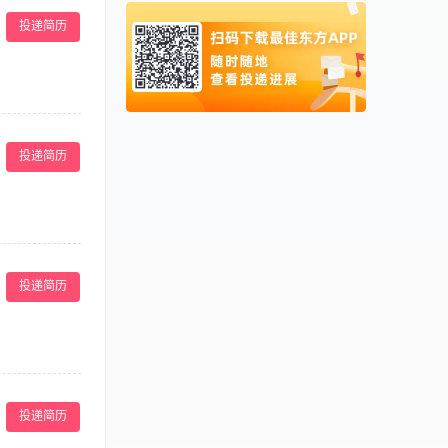
岁,身体健康，具
新加坡
0065
投递简历
实，积极肯干。服
泰国
0066
业道德、团队合
柬埔寨
00855
阿联酋
00971
。 3、严格执
卡塔尔
00974
更换花色品种，
投递简历
悉餐饮的相关知
研发 5.公司
，有一定的产品
投递简历
，保证食品安全
求合理备料，控
投递简历
2、工作细致认