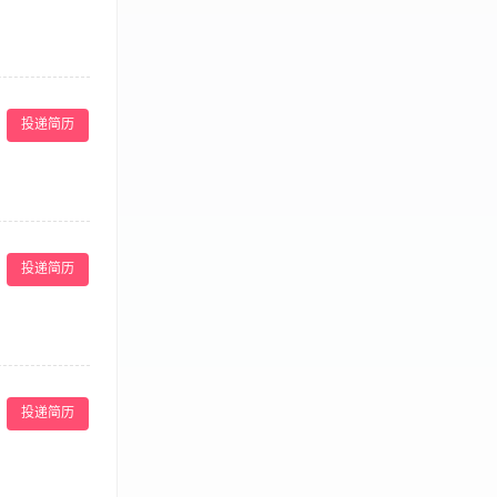
活：8:00-
PA会馆 联系
投递简历
全流程负责月子餐
食材预处理、烹
投递简历
荤素配比，定期
熟分开、冰箱分
理餐食异议，配
房膳食烹饪经验，
作； 持有健康
、任职资格 1、
证均可，实操优
们有健全的福利体
按月结算； 环
投递简历
作氛围，每月准