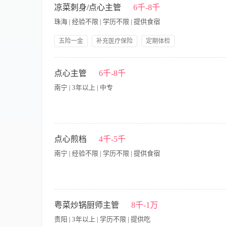
等工作; 3、西式饼干与甜点制作，欧式蛋糕与小西点根据客户的饮食
凉菜刺身/点心主管
6千-8千
有厨师从业资格证，健康证; 2、具有3年以上工作经验，有月子
珠海 | 经验不限 | 学历不限 | 提供食宿
从分配，对 工作认真负责; 4、掌握蒸煮时间和用气规律，认真
作、沟通协调能 力。 (4)福利待遇:底薪+奖励+好评奖+生日节假
五险一金
补充医疗保险
定期体检
【岗位职责】 1、掌握点心及面包的制作技术，负责制作各种面
行食品卫生法则，把好质量关，做好本区域卫生，要求工具清洁，
点心主管
6千-8千
不断改革更新，满足客人要求。 6、合理使用原材料，降低食材成
南宁 | 3年以上 | 中专
识及礼仪。 3、 熟练面点制作工艺及高超技能。
工作内容： 1.全面掌握各种面点的工作流程和制作方法、工艺 2.
领导交办的其他工作事项 要求 1.有三年以上的学校、食堂包子
点心煎档
4千-5千
研发更新能力 3.热爱工作，且有领导和协调团队能力
南宁 | 经验不限 | 学历不限 | 提供食宿
【岗位职责】 1、负责各类中式点心的制作、煎制及出品，确保
与卫生； 3、协助研发新式点心产品，参与菜单更新与改良； 
粤菜炒锅厨师主管
8千-1万
制食材损耗，降低运营成本； 6、配合团队完成高峰期出品任务，
贵阳 | 3年以上 | 学历不限 | 提供吃
真，能适应餐饮行业快节奏工作环境； 3、身体健康，持有有效