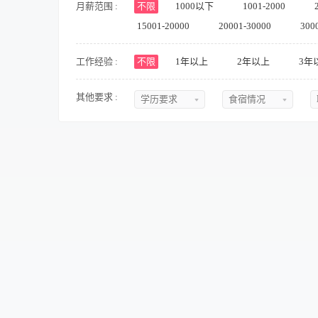
月薪范围 :
不限
1000以下
1001-2000
15001-20000
20001-30000
300
工作经验 :
不限
1年以上
2年以上
3年
其他要求 :
学历要求
食宿情况
不限
不限
初中
提供食宿
中专
不提供食宿
中技
可提供吃
高中
可提供住
大专
食宿面议
本科
硕士