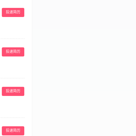
外补贴15元/
管
投递简历
食谱，保障餐食
健康。 熟练掌
投递简历
宝妈对餐食的反
材存储与成本管
年及以上厨师从
不同体质产妇
主食、催乳菜品
50 岁 2.有
 严格遵守食品
团建等），让你
投递简历
 3.手脚麻利，
—16:00中
投递简历