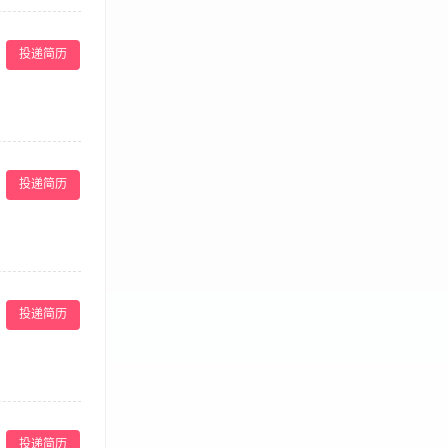
卫生、厨具清
从店长安排，配
投递简历
常菜/湘菜/粤菜/
。 6. 有团队
- 提供工作餐 /
服务方案。 ·
成公司制定的销
投递简历
的商务洽谈、客
· 对宴请市场有
事件，维护餐厅
业工作经验，有团
投递简历
具有服务意识和
重物品提醒宾客自
，及时向上级反
投递简历