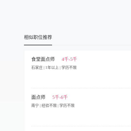
博士
相似职位推荐
食堂面点师
4千-5千
石家庄 | 1年以上 | 学历不限
主要工作职责： 1.根据养老机构老人饮食需求和主管确定面点食
品及原料摆放有序、整齐，无变质或霉变物品； 4.善于钻研和创
面点师
5千-6千
件 1.学历、专业要求：初中及以上学历，无专业要求 2.性别及年
南宁 | 经验不限 | 学历不限
求：无 5.能力素质要求：工作认真负责，注重提高厨艺水平；
经验优先
(1)工资:4000元-6000元; (2)岗位职责: 1.按所定食谱