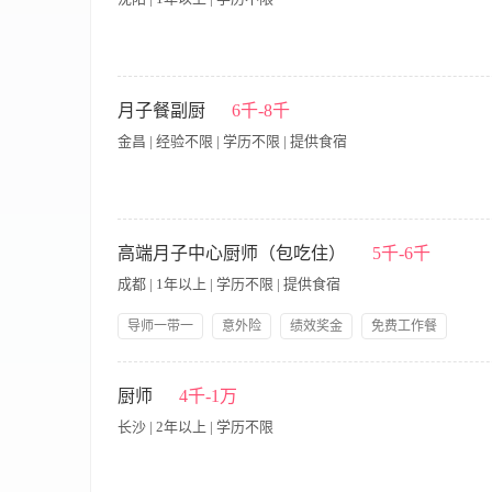
岗位职责： 1、负责公共区域、设施的保洁工作 2、为客人提供简
19:00（上一休一） 岗位要求： 年龄58岁以下 在家会做饭的
月子餐副厨
6千-8千
电话：13624936772（微信同步）
金昌 | 经验不限 | 学历不限 | 提供食宿
月子餐副厨岗位招聘简介 一、岗位名称：月子餐副厨 薪资：600
出餐：可根据产妇顺产、剖腹产、顺产侧切、产后体虚、妊娠期糖
高端月子中心厨师（包吃住）
5千-6千
饪、分装、按时送餐整套工作，无需主厨全程盯控。 配合主厨
成都 | 1年以上 | 学历不限 | 提供食宿
更新时令月子菜品；做好每日食材清点、报采，精准核算用料，
类存放食材，每日后厨清洁、消杀，符合月子中心卫生验收要求
导师一带一
意外险
绩效奖金
免费工作餐
合护理、营养师优化餐单。 辅助后厨日常：主厨休息/休假期间全
提供食宿
生日福利
节假日福利
带薪年假
能独立单兵完成整栋/批量月子餐出品，熟悉产后饮食禁忌、药膳
一、工作职责 1、负责每日月子餐和陪护餐的制作，严格按照菜品
技能培训
岗位晋升
证，了解食品卫生规范，讲究卫生、手脚麻利，按时准点出餐； 
25~40岁 2、1年及以上炉台川菜或粤菜工作经验，有月子中心
厨师
4千-1万
先，能快速上手上岗。 四、福利待遇（可选补充） 月休4天，包
系（包吃包住，提供社保+雇主责任险、带薪年假、生日&节日福
境干净舒适，工作环境为高端月子会所，工作强度低于饭店后厨
长沙 | 2年以上 | 学历不限
时发薪