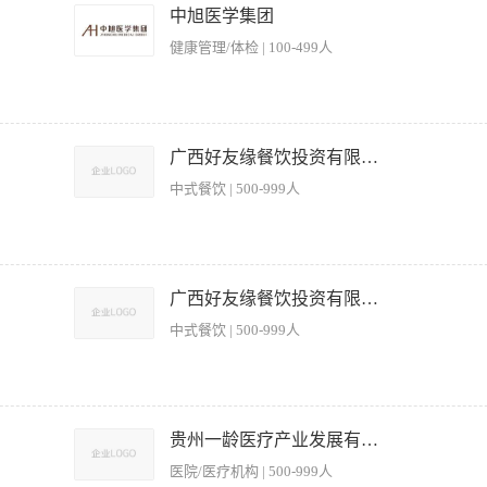
口味及时作出烹饪方法调整，有菜品研发经验者优先; (3)任职要求: 1、年龄25-45
中旭医学集团
中心、母婴相关行业工作经验优先录用; 3、热爱本职工作，有团队合作精神，为人踏
健康管理/体检 | 100-499人
钻研业务，不断提高面点制作的技术水 平; 5、具有良好的安全防范意识、责任心、职
日福利+月休4天
点及配料，掌握各种点心的风味。 2、负责内部日常所用原料的领用，协助制定采购计划
摆放整齐。 4、掌握食品成本核算，协助厨师长制定点心出品方案。 5、按季节定期
广西好友缘餐饮投资有限公司
本。 【岗位要求】 1、 有在星级酒店或餐厅从事面点和早茶制作工作经验。 2、 熟
中式餐饮 | 500-999人
严格执行(食品卫生法)生产，确保食品安全 3.带领团队完成每天生产任务 4.进行新产品的
或大型包点工厂的生产经验（会操作包子机设备） 2.能针对性生产食堂需求的包点品种
广西好友缘餐饮投资有限公司
中式餐饮 | 500-999人
产品品质稳定、口感优良； 2、按照标准操作流程完成面点、煎炸类食品的加工与烹饪
4、维护煎档区域的设备清洁与日常保养，确保工作环境符合卫生标准； 5、根据营业需
贵州一龄医疗产业发展有限公司
保证出餐效率与时效性。 【岗位要求】 1、具备点心制作基础技能，会炸油条等； 
医院/医疗机构 | 500-999人
健康证，严格遵守食品安全操作规范； 4、具备团队协作意识，服从工作安排；