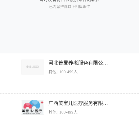
已为您推荐以下相似职位
河北普爱养老服务有限公司东二环裕华养护中心
其他 | 100-499人
谱并准时出餐； 2.熟悉厨房设备性能，按章操作，正确使用并日常维护与保养； 3.保
新，结合季节变化、老人饮食需求等不断创新适合老人的面点； 5.完成领导交办的临时
广西美宝儿医疗服务有限公司
龄要求：性别不限，年龄要求25-50周岁 3.工作经验要求：1年以上面点工作经验 4.
其他 | 100-499人
吃苦耐劳，服务热情，虚心接受合理意见，不断改进工作中的不足 6.其他要求：无传染
精心加工、制作各类中式面点:包子、饺子、烙饼、花卷、馒头等; 2.在厨师长的领导下协助餐饮部