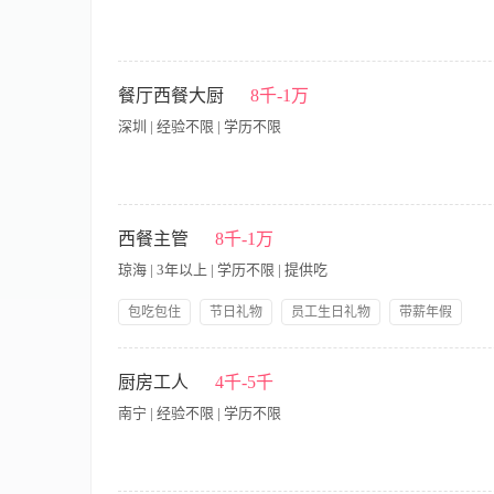
【岗位职责】 1. 负责公司营养餐厅接待用餐中粤菜菜品的独立
进行菜单优化与成本控制； 3. 严格把控食材质量与加工环节，
餐厅西餐大厨
8千-1万
物料申领等工作，保障厨房日常运营顺畅； 5. 针对特殊饮食
深圳 | 经验不限 | 学历不限
求】 1. 学历、经验、年龄不限，具备粤菜炒锅实操能力，能独
握； 3. 具备食品安全意识，了解厨房消杀、留样、台账记录等基
神，服从上级调配，无不良餐饮行业从业记录。
负责餐厅西餐/无国界素食菜品的研发、设计和标准化出品。 · 
备、人员协调和工作安排。 · 控制后厨成本，优化食材利用率，减
西餐主管
8千-1万
工作经验，至少两年以上主厨或副主厨经验。 · 精通西餐烹饪技
琼海 | 3年以上 | 学历不限 | 提供吃
结合。 · 具备良好的成本控制意识和厨房管理能力。 · 有团
作经验。
包吃包住
节日礼物
员工生日礼物
带薪年假
岗位晋升
五险一金
免费全身体检
【岗位职责】 1、负责西餐的运营管理，包括人员调配、服务流
3、负责西餐菜单研发与更新，定期评估菜品表现，优化成本结构
厨房工人
4千-5千
执行，确保符合行业规范及公司要求 6、分析经营数据，制定改进
南宁 | 经验不限 | 学历不限
管理经验，熟悉西餐运营全流程 2、精通西餐菜品知识及服务标
力 5、良好的沟通协调能力及突发事件处理能力 6、工作细致严