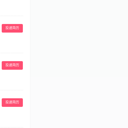
菜菜品，配合部门
验收、库存盘点、
投递简历
求。 【岗位要
新菜品均有较好把
有团队协作精
理，包括物料准
 五年以上西厨房
投递简历
与植物性食材相
健康理念的餐厅工
务水准符合要求
安全及卫生标准
投递简历
3年以上西餐厅
识及数据分析能