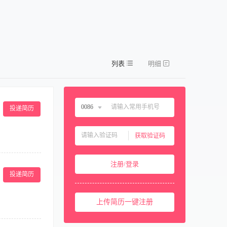
列表
明细
0086
投递简历
中国大陆
0086
获取验证码
中国香港
00852
持责任区域内物
中国澳门
00853
注册/登录
任务。 任职条
中国台湾
00886
投递简历
专业知识及技能要
性疾病，有驾驶
美国
001
上传简历一键注册
西班牙
0034
马来西亚
0060
配菜、分餐、送餐