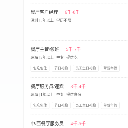
一、岗位职责 1. 负责餐厅日常菜品制作，保证口味稳定、出品速
洁、食材分类存放，符合食品安全要求。 4. 配合店内出餐，保证
餐厅客户经理
6千-8千
合团队协作。 7. 定期维护设备，发现问题及时上报。 二、任职要求 
深圳 | 3年以上 | 学历不限
特色菜优先。 3. 熟悉厨房操作流程，会切配、掌握火候与调味。 4
意识，沟通顺畅，做事麻利。 三、工作时间 - 具体：每天制作中餐晚餐，中餐
节日福利（转正后）
· 开发和维护企业客户、高净值个人客户，拓展商务宴请、家庭宴
与店内团队紧密协作，确保各类宴请活动的顺利执行和客户满意度。
餐厅主管/领班
5千-7千
售目标，并积极收集市场及客户反馈，助力品牌优化。 · 任职要求
琼海 | 3年以上 | 中专 | 提供吃
户开发和关系维护能力。 · 形象气质佳，沟通表达能力强，有抗
独到见解，能向客户清晰阐述若兰慈的独特价值。
包吃包住
节日礼物
员工生日礼物
带薪年假
岗位晋升
五险一金
免费全身体检
【岗位职责】 1、负责餐厅日常运营管理，确保服务质量与食品
良好形象 4、控制食材成本与损耗，定期盘点库存并提交采购需求
餐厅服务员/迎宾
3千-4千
队管理经验优先 2、熟悉餐厅运营流程及食品安全规范 3、具备
琼海 | 1年以上 | 中专 | 提供食宿
责任心
包吃包住
节日礼物
员工生日礼物
带薪年假
岗位晋升
五险一金
免费全身体检
岗位职责 1. 熟知当天订餐情况，注意记录宾客的特别活动(如生
行保管。 3. 迎接宾客，引导宾客到预订台位或宾客满意的台位。
中/西餐厅服务员
4千-5千