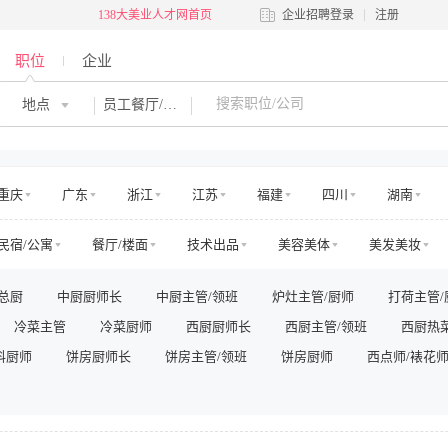
138大美业人才网首页
企业招聘登录
注册
职位
企业
地点
员工餐厅/食堂厨师
重庆
广东
浙江
江苏
福建
四川
湖南
河南
吉林
江西
辽宁
陕西
黑龙江
青海
民宿/公寓
餐厅/楼面
技术出品
美容美体
美发美妆
澳门
国外
交通
娱乐
运动健身
零售管理
店面店员
电商运营
总厨
中厨厨师长
中厨主管/领班
炉灶主管/厨师
打荷主管/
房地产销售/中介
房地产工程
高层管理
市场/运营
销售
冷菜主管
冷菜厨师
西厨厨师长
西厨主管/领班
西厨热
法务/咨询
IT/电脑
工程/维修
安保/消防
生产营运
料厨师
其他
饼房厨师长
饼房主管/领班
饼房厨师
西点师/裱花