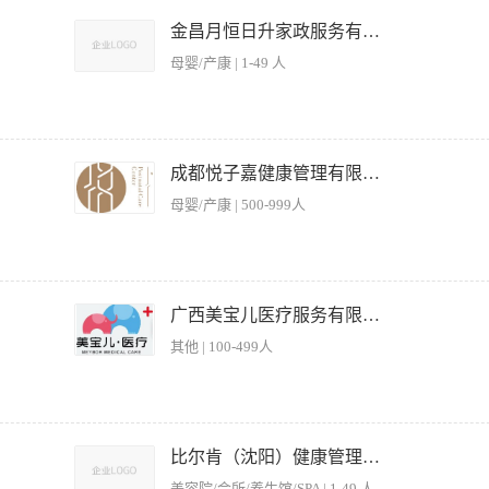
理缺2人，负责切菜摆盘装盒等； 3.热厨2人，负责菜品的制作； 工资：18元/小时，额
市江南区海城路19号龙光云汇鲜智慧港 报名联系人：梁女士17344528168(微信同号） 陆主
金昌月恒日升家政服务有限公司
母婴/产康 | 1-49 人
体规划、研发与制作，根据产妇体质、口味偏好、哺乳需求、恢复阶段，定制每日营养
烹饪制作全流程，遵守食品卫生安全规范，杜绝食品安全隐患，保证餐食干净、新鲜、
成都悦子嘉健康管理有限公司
奶、寒凉食材，兼顾口感与产后调理功效，助力宝妈身体恢复与乳汁分泌。 及时收集
母婴/产康 | 500-999人
体验。 3、负责厨房环境卫生、厨具餐具清洁消毒，保持操作区域整洁有序，做好食
等相关工作，遵守门店各项管理制度。 任职要求 1、年龄28-50岁，持有健康证，5
高端家政、母婴机构主厨经验者优先。 精通中式烹饪，熟练掌握产后营养知识，了解
独立研发定制月子餐食谱。 2、注重食材营养保留，擅长药膳搭配、滋补汤品、月子
责员工餐分餐 4.负责洗碗间的卫生清洁和维护 5.负责垃圾的收送 二、任职资格 1.年龄30~
事认真负责、细心有耐心，亲和力强，善于沟通，能精准捕捉客户需求，服务意识强。
我们有健全的福利体系（包吃包住，提供社保、雇主责任险、带薪年假、生日&节日福利、
广西美宝儿医疗服务有限公司
能力佳。 薪
作氛围，每月准时发薪
其他 | 100-499人
洗切工作； 4.做早餐，简单的甜品。 任职资格： 1.年纪50岁以下 2.有厨房工作经验优先
绩效 排班制，月休4天，三班倒，包工作餐 上班地点：英华路10号 上班时间 早班:7:00—
比尔肯（沈阳）健康管理有限公司
周轮一次班，不可以固定班次
美容院/会所/养生馆/SPA | 1-49 人