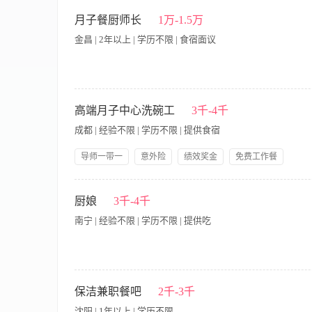
急聘兼职，包工作餐： 1.包装2人，负责生鲜熟食打包等； 2.前处
日。次月15日结工资。 上班时间：2:30-10:30 工作地址:南宁
月子餐厨师长
1万-1.5万
15717719979（微信同号）
金昌 | 2年以上 | 学历不限 | 食宿面议
月子餐主厨招聘 岗位职责 1、负责产后妈妈个性化月子餐的整
科学滋补、营养均衡。 2、严格把控食材采购验收、清洗处理、
高端月子中心洗碗工
3千-4千
握月子餐烹饪技巧，擅长药膳调理、少油少盐清淡烹饪，规避回
成都 | 经验不限 | 学历不限 | 提供食宿
馈，灵活调整菜品口味、种类，持续优化月子餐菜单，提升用餐
控，杜绝浪费。 4、配合门店运营需求，完成餐食出品、配送衔接
导师一带一
意外险
绩效奖金
免费工作餐
业经验，2年及以上月子餐/营养餐定制制作经验，有月子中心、
提供食宿
生日福利
节假日福利
带薪年假
（顺产、剖腹产、体质虚寒/燥热等）的饮食禁忌与调理需求，能
一、工作职责 1.厨房用具、餐具的清洗整理 2.负责餐具的保管 3.负
技能培训
岗位晋升
制作，口味清淡不油腻，摆盘精致，兼顾颜值与实用性。 3、做
后厨工作经验 3.能吃苦耐劳，有团队意识 三、薪资福利 1.
厨娘
3千-4千
安全法规，具备良好的卫生习惯、职业素养，服从管理，团队协作
感受到爱的氛围 2.在这里有一个好的平台任你发挥，良好的工
南宁 | 经验不限 | 学历不限 | 提供吃
岗位职责： 1.清洗餐具，厨具： 2.协助厨房送餐收餐； 3.基本的
服从安排 4.做事细心，有责任感 薪资待遇： 试用期3500，转正+
保洁兼职餐吧
2千-3千
班:7:00——13:00 16:30——21:00晚班:12:00——21:00 一
沈阳 | 1年以上 | 学历不限