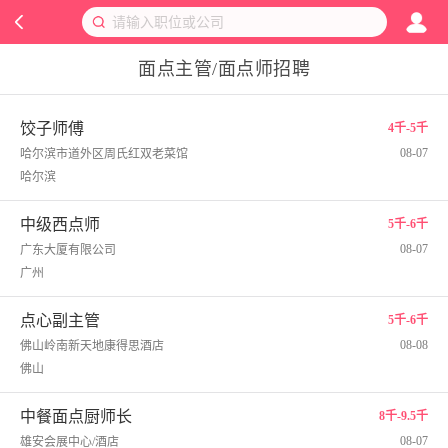
面点主管/面点师招聘
饺子师傅
4千-5千
08-07
哈尔滨市道外区周氏红双老菜馆
哈尔滨
中级西点师
5千-6千
08-07
广东大厦有限公司
广州
点心副主管
5千-6千
08-08
佛山岭南新天地康得思酒店
佛山
中餐面点厨师长
8千-9.5千
08-07
雄安会展中心/酒店