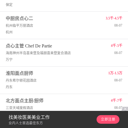
保定
中厨房点心二
3.5千-4.5千
08-07
杭州临平万丽酒店
杭州
点心主管 Chef De Partie
4千-5千
08-07
海南神州半岛喜来登及福朋喜来登复合酒店
万宁
淮阳面点厨师
1万-1.5万
08-07
丹东希尔顿花园酒店
丹东
北方面点主厨/厨师
4千-7千
08-07
三亚天域度假酒店
三亚
找美妆医美美业工作
立即注册
业内人士首选最佳东方