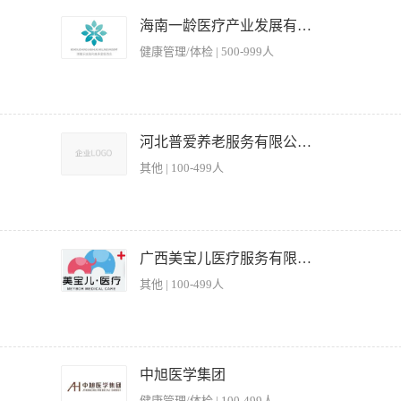
席等业务。 · 深度了解客户需求，为客户提供专业的宴请菜单定制、场地安排等一站式
 · 建立并更新客户档案，进行定期回访与关系维护，提升客户黏性与复购。 · 完
海南一龄医疗产业发展有限公司
： · 三年以上高端餐饮、酒店、会所或相关行业的销售/客户管理经验。 · 具备优秀
健康管理/体检 | 500-999人
压能力，有出色的服务意识和应变能力。 · 具备良好的团队协作精神和结果导向意识。 
安全标准 2、监督员工工作表现，制定排班表并协调人员分工 3、处理顾客投诉及突发
 5、执行卫生清洁标准，配合监管部门检查工作 【岗位要求】 1、具备餐饮服务行
河北普爱养老服务有限公司东二环裕华养护中心
较强的沟通协调能力和应急处理能力 4、能适应早晚班轮换工作制 5、工作细致认真，
其他 | 100-499人
谱并准时出餐； 2.熟悉厨房设备性能，按章操作，正确使用并日常维护与保养； 3.保
新，结合季节变化、老人饮食需求等不断创新适合老人的面点； 5.完成领导交办的临时
广西美宝儿医疗服务有限公司
龄要求：性别不限，年龄要求25-50周岁 3.工作经验要求：1年以上面点工作经验 4.
其他 | 100-499人
吃苦耐劳，服务热情，虚心接受合理意见，不断改进工作中的不足 6.其他要求：无传染
精心加工、制作各类中式面点:包子、饺子、烙饼、花卷、馒头等; 2.在厨师长的领导下协助餐饮部
口味及时作出烹饪方法调整，有菜品研发经验者优先; (3)任职要求: 1、年龄25-45
中旭医学集团
中心、母婴相关行业工作经验优先录用; 3、热爱本职工作，有团队合作精神，为人踏
健康管理/体检 | 100-499人