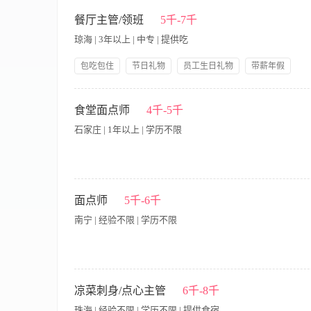
· 开发和维护企业客户、高净值个人客户，拓展商务宴请、家庭宴
与店内团队紧密协作，确保各类宴请活动的顺利执行和客户满意度。
餐厅主管/领班
5千-7千
售目标，并积极收集市场及客户反馈，助力品牌优化。 · 任职要求
琼海 | 3年以上 | 中专 | 提供吃
户开发和关系维护能力。 · 形象气质佳，沟通表达能力强，有抗
独到见解，能向客户清晰阐述若兰慈的独特价值。
包吃包住
节日礼物
员工生日礼物
带薪年假
岗位晋升
五险一金
免费全身体检
【岗位职责】 1、负责餐厅日常运营管理，确保服务质量与食品
良好形象 4、控制食材成本与损耗，定期盘点库存并提交采购需求
食堂面点师
4千-5千
队管理经验优先 2、熟悉餐厅运营流程及食品安全规范 3、具备
石家庄 | 1年以上 | 学历不限
责任心
主要工作职责： 1.根据养老机构老人饮食需求和主管确定面点食
品及原料摆放有序、整齐，无变质或霉变物品； 4.善于钻研和创
面点师
5千-6千
件 1.学历、专业要求：初中及以上学历，无专业要求 2.性别及年
南宁 | 经验不限 | 学历不限
求：无 5.能力素质要求：工作认真负责，注重提高厨艺水平；
经验优先
(1)工资:4000元-6000元; (2)岗位职责: 1.按所定食谱
等工作; 3、西式饼干与甜点制作，欧式蛋糕与小西点根据客户的饮食
凉菜刺身/点心主管
6千-8千
有厨师从业资格证，健康证; 2、具有3年以上工作经验，有月子
珠海 | 经验不限 | 学历不限 | 提供食宿