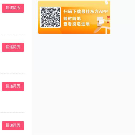
团建等），让你
新加坡
0065
投递简历
泰国
0066
柬埔寨
00855
阿联酋
00971
活：8:00-
卡塔尔
00974
PA会馆 联系
投递简历
全流程负责月子餐
食材预处理、烹
投递简历
荤素配比，定期
熟分开、冰箱分
理餐食异议，配
房膳食烹饪经验，
作； 持有健康
、任职资格 1、
证均可，实操优
们有健全的福利体
按月结算； 环
投递简历
作氛围，每月准