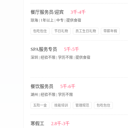
领导好
岗位职责： 1、 根据要求认真做好桌椅、餐厅卫生； 2、 按
必应，能够解答顾客咨询类问题，使顾客有宾至如归的感觉； 4、
餐厅服务员/迎宾
3千-4千
事工作； 7、协助运营，支援其他部门的工作； 8、配合完成领
琼海 | 1年以上 | 中专 | 提供食宿
2、 能吃苦耐劳，有责任心，有爱心，热爱服务行业； 3、 身
包吃包住
节日礼物
员工生日礼物
带薪年假
岗位晋升
五险一金
免费全身体检
岗位职责 1. 熟知当天订餐情况，注意记录宾客的特别活动(如生
行保管。 3. 迎接宾客，引导宾客到预订台位或宾客满意的台位。
SPA服务专员
5千-5千
映。 6. 随时注意在接待工作中的各种问题，及时向上级反映和协
深圳 | 经验不限 | 学历不限 | 提供食宿
餐厅各式菜点、各种饮品和特式菜点，吸引宾客来餐厅就餐。 岗位
务技能技巧和一定的应变能力，能妥善处理服务中出现的一般性问
认真，责任心较强。 5.身体健康，仪表端庄。
我们正在寻找细心周到、乐于服务的你，成为HUI SPA疗愈
里，你将通过专业的服务支持与温暖的零售互动，为客户创造从
餐饮服务员
5千-6千
职责 环境与服务支持· 负责一、二楼整体环境的清洁、整理与
湖州 | 经验不限 | 学历不限
食等贴心服务支持。· 配合理疗师与前台，完成客户引导、更衣协
Wellness香氛等产品特性，协助试香与体验，促成销售。· 
五险一金
技能培训
管理规范
包吃包住
供专业的购物建议，传递品牌理念。 运营协助· 遵守并执行各项
员工生日礼物
节日礼物
领导好
带薪年假
求 基本条件· 高中及以上学历。· 具备服务行业基础工作经验，
【岗位职责】 1、确保公司的政策和程序，并服从品牌标准。 
晰。· 工作细致认真，有责任心，具备团队协作精神。· 对销售
保餐厅区域每餐段都将按标准设定，这包括摆台,设置自助餐,所有
寒假工
2.8千-3千
· 有竞争力的薪酬：岗位底薪 + 绩效奖金 + 零售销售提成，