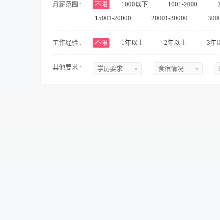
月薪范围 :
不限
1000以下
1001-2000
15001-20000
20001-30000
300
工作经验 :
不限
1年以上
2年以上
3年
其他要求 :
学历要求
食宿情况
不限
不限
初中
提供食宿
中专
不提供食宿
中技
可提供吃
高中
可提供住
大专
食宿面议
本科
硕士