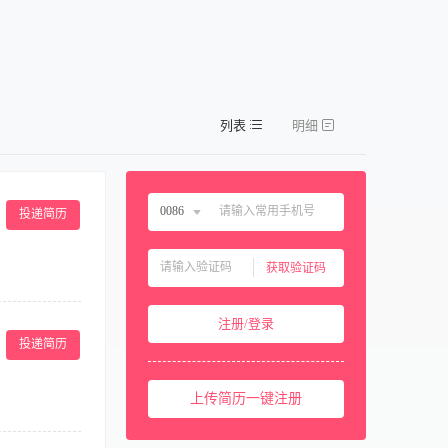
列表
明细
0086
投递简历
中国大陆
0086
获取验证码
中国香港
00852
 3.手脚麻利，
中国澳门
00853
注册/登录
—16:00中
中国台湾
00886
投递简历
美国
001
上传简历一键注册
西班牙
0034
马来西亚
0060
50 岁 2.有