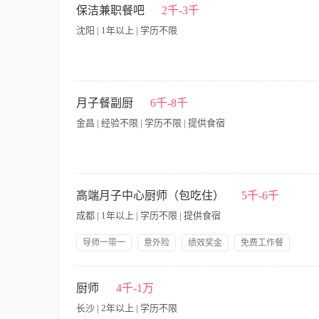
后厨工作经验 3.能吃苦耐劳，有团队意识 三、薪资福利 1.
保洁兼职餐吧
2千-3千
感受到爱的氛围 2.在这里有一个好的平台任你发挥，良好的工
沈阳 | 1年以上 | 学历不限
岗位职责： 1、负责公共区域、设施的保洁工作 2、为客人提供简
19:00（上一休一） 岗位要求： 年龄58岁以下 在家会做饭的
月子餐副厨
6千-8千
电话：13624936772（微信同步）
金昌 | 经验不限 | 学历不限 | 提供食宿
月子餐副厨岗位招聘简介 一、岗位名称：月子餐副厨 薪资：600
出餐：可根据产妇顺产、剖腹产、顺产侧切、产后体虚、妊娠期糖
高端月子中心厨师（包吃住）
5千-6千
饪、分装、按时送餐整套工作，无需主厨全程盯控。 配合主厨
成都 | 1年以上 | 学历不限 | 提供食宿
更新时令月子菜品；做好每日食材清点、报采，精准核算用料，
类存放食材，每日后厨清洁、消杀，符合月子中心卫生验收要求
导师一带一
意外险
绩效奖金
免费工作餐
合护理、营养师优化餐单。 辅助后厨日常：主厨休息/休假期间全
提供食宿
生日福利
节假日福利
带薪年假
能独立单兵完成整栋/批量月子餐出品，熟悉产后饮食禁忌、药膳
一、工作职责 1、负责每日月子餐和陪护餐的制作，严格按照菜品
技能培训
岗位晋升
证，了解食品卫生规范，讲究卫生、手脚麻利，按时准点出餐； 
25~40岁 2、1年及以上炉台川菜或粤菜工作经验，有月子中心
厨师
4千-1万
先，能快速上手上岗。 四、福利待遇（可选补充） 月休4天，包
系（包吃包住，提供社保+雇主责任险、带薪年假、生日&节日福
境干净舒适，工作环境为高端月子会所，工作强度低于饭店后厨
长沙 | 2年以上 | 学历不限
时发薪