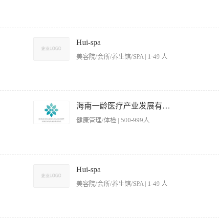
度、摆盘规范。 2. 严格按菜谱、标准流程操作，控制成本与食材损耗。 3. 负责后厨
出餐时效。 5. 负责食材验收、切配、腌制、加工等基础工作。 6. 遵守厨房纪律，服
Hui-spa
1. 年龄 18–55岁，身体健康，持有健康证。 2. 有 1年以上 同岗位工作经验，熟悉家
美容院/会所/养生馆/SPA | 1-49 人
. 吃苦耐劳，能适应轮班/节假日上班。 5. 干净整洁、责任心强、无不良嗜好，服从管理
出餐时间11:30-11:50 晚餐出餐时间:17:00-17:20 - 月休：2天 四、薪资待遇 
严格把控菜品质量、口味和稳定性，确保符合公司标准。 · 负责后厨西餐区域的日常管
少损耗。 · 确保后厨环境卫生、食品安全及操作规范符合国家法规。 · 任职要求： ·
海南一龄医疗产业发展有限公司
法，具备扎实的基本功和创新能力。 · 对中国融合菜系有浓厚兴趣，能够将西餐技艺
健康管理/体检 | 500-999人
队合作精神，能承受工作压力。 · （加分项）有高端素食餐厅或任何酒店西餐经历，注重
程优化及日常运营监督 2、制定并执行标准化服务流程，确保菜品质量、出品速度及服
 4、组织员工培训，提升团队专业技能和服务意识，建立高效服务团队 5、监督食品
Hui-spa
方案，达成业绩指标 7、处理客户投诉及突发事件，维护餐厅声誉 【岗位要求】 1、
美容院/会所/养生馆/SPA | 1-49 人
准，具备菜单设计能力 3、优秀的团队管理能力，能有效激励员工 4、具备成本控制意
谨，能承受工作压力 7、持有餐饮管理相关证书者优先