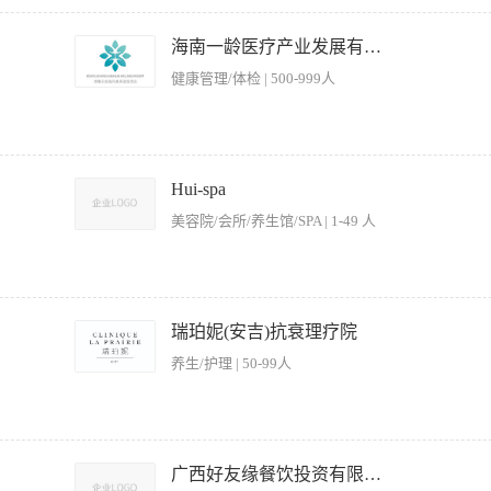
照工作程序与标准做好各项开餐的准备工作； 3、 接待顾客主动、热情、礼貌、耐心、周
 熟悉餐厅的饮品及菜品介绍； 5、 积极参加培训，不断提高服务技能； 6、 服从主
海南一龄医疗产业发展有限公司
导交代的其他工作或任务（包括涉及非本岗位的工作内容） 岗位要求： 1、身体健康
健康管理/体检 | 500-999人
体状况符合国家餐饮行业标准要求； 4、 品行端正，无不良嗜好和记录，无纹身。
日庆祝会)，应及时向主管汇报。 2. 替宾客存取保管衣物，并询问有无贵重物品，贵
 4. 客满时，负责安排好后到的宾客，使宾客乐于等位。 5. 随时注意听取宾客的意见
Hui-spa
助处理。 7. 掌握和运用礼貌语言，负责接听电话，宾客电话订餐应问清楚基本信息。 8
美容院/会所/养生馆/SPA | 1-49 人
要求 1.中专毕业或具有同等学历，经过餐饮服务培训，有一定的日常外语会话能力。 
题。 3.掌握餐厅服务规程，了解餐厅各种菜肴的基本特点和简单的烹制方法。 4.工
体验中的重要一环。你不仅是空间的维护者，更是客户接触品牌的首要触点与零售体验的
踏入空间到选购产品的完整美好体验。如果你渴望在高端健康疗愈品牌中成长，欢迎加
瑞珀妮(安吉)抗衰理疗院
日常布置，确保疗愈空间始终整洁、宁静、舒适。· 协助准备各项疗愈服务用品，并为客
养生/护理 | 50-99人
助等服务工作，确保服务动线流畅。 零售销售与客户互动· 在一楼零售区主动接待客户
负责零售区域的货品陈列、库存盘点与补充，保持商品展示的吸引力与有序性。· 学习产品
服务标准操作程序（SOP）与卫生安全规范。· 协助完成上级交办的其他日常运营支持
有零售、酒店、餐饮或SPA行业经验者优先。 能力与素养· 拥有良好的服务意识与亲和
2、自信地知道食品和饮料菜单内容并能够详细地解释给客人，理解餐饮需求并提供适当的
工作不排斥，有主动学习和达成目标的意愿。· 形象整洁得体，能适应轮班制工作安排。
设备准备好服务,确保你已经被主管做了餐前会议。 4、确保餐台的干净和整洁。 5、
广西好友缘餐饮投资有限公司
收入与个人表现直接挂钩。 · 成长型岗位：提供完整的SPA服务流程与零售产品知识培训