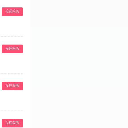
服务方案。 ·
成公司制定的销
投递简历
的商务洽谈、客
· 对宴请市场有
事件，维护餐厅
业工作经验，有团
投递简历
具有服务意识和
持责任区域内物
任务。 任职条
投递简历
专业知识及技能要
性疾病，有驾驶
配菜、分餐、送餐
岁,身体健康，具
投递简历
实，积极肯干。服