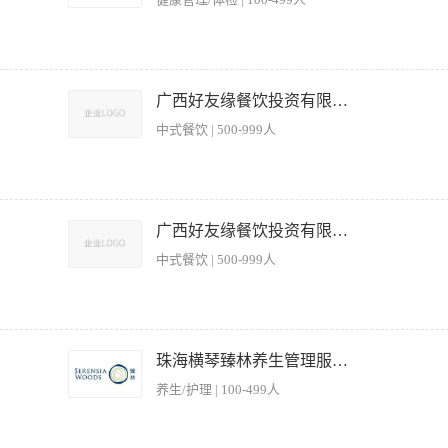
钻研业务，不断提高面点制作的技术水 平; 5、具有良好的安全防范意识、责任心、职
日福利+月休4天
点及配料，掌握各种点心的风味。 2、负责内部日常所用原料的领用，协助制定采购计划
摆放整齐。 4、掌握食品成本核算，协助厨师长制定点心出品方案。 5、按季节定期
广西好友缘餐饮投资有限公司
本。 【岗位要求】 1、 有在星级酒店或餐厅从事面点和早茶制作工作经验。 2、 熟
中式餐饮 | 500-999人
严格执行(食品卫生法)生产，确保食品安全 3.带领团队完成每天生产任务 4.进行新产品的
或大型包点工厂的生产经验（会操作包子机设备） 2.能针对性生产食堂需求的包点品种
广西好友缘餐饮投资有限公司
中式餐饮 | 500-999人
产品品质稳定、口感优良； 2、按照标准操作流程完成面点、煎炸类食品的加工与烹饪
4、维护煎档区域的设备清洁与日常保养，确保工作环境符合卫生标准； 5、根据营业需
珠海横琴臻林养生管理服务有限公司
保证出餐效率与时效性。 【岗位要求】 1、具备点心制作基础技能，会炸油条等； 
养生/护理 | 100-499人
健康证，严格遵守食品安全操作规范； 4、具备团队协作意识，服从工作安排；