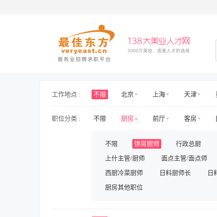
工作地点 :
不限
北京
上海
天津
海南
山东
山西
河北
职位分类 :
不限
厨房
前厅
客房
新疆
西藏
内蒙古
香港
护士/护理
旅游/景区/乐园
旅游
不限
饼房厨师
行政总厨
房地产开发
房地产规划与设计
上什主管/厨师
面点主管/面点师
人力资源
行政
财务/审计/税务
影视/演出
西厨冷菜厨师
储备/实习
日料厨师长
兼职
日
厨房其他职位