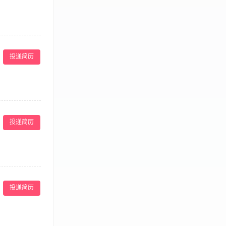
业道德、团队合
。 3、严格执
更换花色品种，
投递简历
悉餐饮的相关知
研发 5.公司
，有一定的产品
投递简历
，保证食品安全
求合理备料，控
投递简历
2、工作细致认