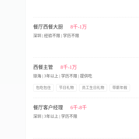
一、岗位职责 1. 负责餐厅日常菜品制作，保证口味稳定、出品速
洁、食材分类存放，符合食品安全要求。 4. 配合店内出餐，保证
餐厅西餐大厨
8千-1万
合团队协作。 7. 定期维护设备，发现问题及时上报。 二、任职要求 
深圳 | 经验不限 | 学历不限
特色菜优先。 3. 熟悉厨房操作流程，会切配、掌握火候与调味。 4
意识，沟通顺畅，做事麻利。 三、工作时间 - 具体：每天制作中餐晚餐，中餐
节日福利（转正后）
负责餐厅西餐/无国界素食菜品的研发、设计和标准化出品。 · 
备、人员协调和工作安排。 · 控制后厨成本，优化食材利用率，减
西餐主管
8千-1万
工作经验，至少两年以上主厨或副主厨经验。 · 精通西餐烹饪技
琼海 | 3年以上 | 学历不限 | 提供吃
结合。 · 具备良好的成本控制意识和厨房管理能力。 · 有团
作经验。
包吃包住
节日礼物
员工生日礼物
带薪年假
岗位晋升
五险一金
免费全身体检
【岗位职责】 1、负责西餐的运营管理，包括人员调配、服务流
3、负责西餐菜单研发与更新，定期评估菜品表现，优化成本结构
餐厅客户经理
6千-8千
执行，确保符合行业规范及公司要求 6、分析经营数据，制定改进
深圳 | 3年以上 | 学历不限
管理经验，熟悉西餐运营全流程 2、精通西餐菜品知识及服务标
力 5、良好的沟通协调能力及突发事件处理能力 6、工作细致严