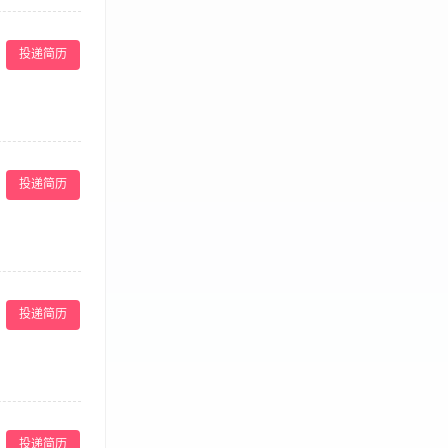
到，对顾客有求
管安排，配合同
投递简历
，形象气质佳
重物品提醒宾客自
，及时向上级反
投递简历
. 向客人介绍
2.有熟练的服
作主动、热情、
协助者。在这
入我们。 主要
投递简历
户提供茶水、轻
，介绍HUI
知识，为客户提
工作。 任职要
力，沟通表达清
建议。 3、确
 我们承诺给予
确保服务台保持
，清晰的发展路径
投递简历