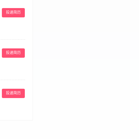
厨师证； 2、
福利：带薪年假、
投递简历
全流程负责月子餐
食材预处理、烹
投递简历
荤素配比，定期
熟分开、冰箱分
理餐食异议，配
房膳食烹饪经验，
作； 持有健康
卫生、厨具清
证均可，实操优
从店长安排，配
按月结算； 环
投递简历
常菜/湘菜/粤菜/
。 6. 有团队
- 提供工作餐 /
服务方案。 ·
成公司制定的销
的商务洽谈、客