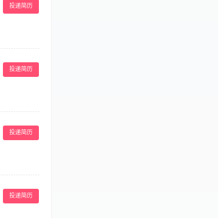
投递简历
专业知识及技能要
性疾病，有驾驶
配菜、分餐、送餐
岁,身体健康，具
投递简历
实，积极肯干。服
业道德、团队合
。 3、严格执
更换花色品种，
投递简历
悉餐饮的相关知
司​需​求​，​研​发​
​，​及​时​报​告​设​备​
投递简历
据​需​求​调​整​配​方​；​