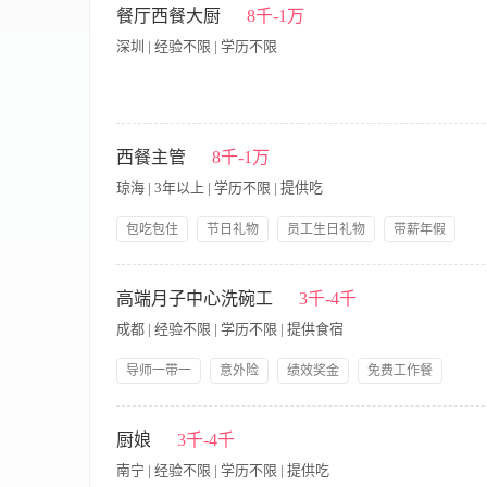
科学滋补、营养均衡。 2、严格把控食材采购验收、清洗处理、
餐厅西餐大厨
8千-1万
握月子餐烹饪技巧，擅长药膳调理、少油少盐清淡烹饪，规避回
深圳 | 经验不限 | 学历不限
馈，灵活调整菜品口味、种类，持续优化月子餐菜单，提升用餐
控，杜绝浪费。 4、配合门店运营需求，完成餐食出品、配送衔接
业经验，2年及以上月子餐/营养餐定制制作经验，有月子中心、
（顺产、剖腹产、体质虚寒/燥热等）的饮食禁忌与调理需求，能
负责餐厅西餐/无国界素食菜品的研发、设计和标准化出品。 · 
制作，口味清淡不油腻，摆盘精致，兼顾颜值与实用性。 3、做
备、人员协调和工作安排。 · 控制后厨成本，优化食材利用率，减
西餐主管
8千-1万
安全法规，具备良好的卫生习惯、职业素养，服从管理，团队协作
工作经验，至少两年以上主厨或副主厨经验。 · 精通西餐烹饪技
琼海 | 3年以上 | 学历不限 | 提供吃
结合。 · 具备良好的成本控制意识和厨房管理能力。 · 有团
作经验。
包吃包住
节日礼物
员工生日礼物
带薪年假
岗位晋升
五险一金
免费全身体检
【岗位职责】 1、负责西餐的运营管理，包括人员调配、服务流
3、负责西餐菜单研发与更新，定期评估菜品表现，优化成本结构
高端月子中心洗碗工
3千-4千
执行，确保符合行业规范及公司要求 6、分析经营数据，制定改进
成都 | 经验不限 | 学历不限 | 提供食宿
管理经验，熟悉西餐运营全流程 2、精通西餐菜品知识及服务标
力 5、良好的沟通协调能力及突发事件处理能力 6、工作细致严
导师一带一
意外险
绩效奖金
免费工作餐
提供食宿
生日福利
节假日福利
带薪年假
一、工作职责 1.厨房用具、餐具的清洗整理 2.负责餐具的保管 3.负
技能培训
岗位晋升
后厨工作经验 3.能吃苦耐劳，有团队意识 三、薪资福利 1.
厨娘
3千-4千
感受到爱的氛围 2.在这里有一个好的平台任你发挥，良好的工
南宁 | 经验不限 | 学历不限 | 提供吃