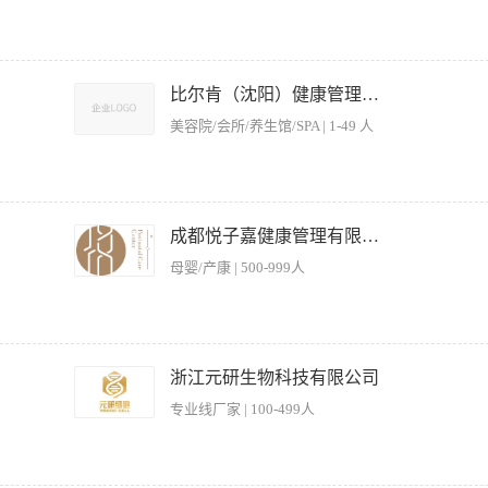
洗切工作； 4.做早餐，简单的甜品。 任职资格： 1.年纪50岁以下 2.有厨房工作经验优先
绩效 排班制，月休4天，三班倒，包工作餐 上班地点：英华路10号 上班时间 早班:7:00—
比尔肯（沈阳）健康管理有限公司
周轮一次班，不可以固定班次
美容院/会所/养生馆/SPA | 1-49 人
餐（在家会做简单拌菜、面条、简餐即可） 3、将每日撤下来的床品送洗衣房 工作时间灵
优先考虑 薪资待遇：每天125元（含餐补） 地址：沈阳市和平区青年大街新世界大酒店5楼S
成都悦子嘉健康管理有限公司
母婴/产康 | 500-999人
3：负责员工餐分餐 4：负责洗碗间的卫生清洁和维护 5：负责垃圾的收送 任职资格 1：
 1：我们有健全的福利体系（包吃包住，提供社保、雇主责任险、带薪年假、生日&节日
浙江元研生物科技有限公司
，良好的工作氛围，按时发薪
专业线厂家 | 100-499人