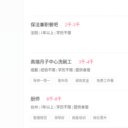
岗位职责： 1.清洗餐具，厨具： 2.协助厨房送餐收餐； 3.基本的
服从安排 4.做事细心，有责任感 薪资待遇： 试用期3500，转正+
保洁兼职餐吧
2千-3千
班:7:00——13:00 16:30——21:00晚班:12:00——21:00 一
沈阳 | 1年以上 | 学历不限
岗位职责： 1、负责公共区域、设施的保洁工作 2、为客人提供简
19:00（上一休一） 岗位要求： 年龄58岁以下 在家会做饭的
高端月子中心洗碗工
3千-4千
电话：13624936772（微信同步）
成都 | 经验不限 | 学历不限 | 提供食宿
导师一带一
意外险
绩效奖金
免费工作餐
提供食宿
生日福利
节假日福利
带薪年假
工作职责 1：负责厨房用具、餐具的清洗整理 2：负责餐具的保管 
技能培训
岗位晋升
岁 2：有后厨工作经验 3：能吃苦耐劳，有团队意识 薪资福利
厨师
8千-8千
等），让你感受到爱的氛围 2：在这里有一个好的平台任你发挥
台州 | 3年以上 | 学历不限 | 提供食宿
管理规范
领导好
技能培训
岗位晋升
包吃包住
差旅补贴
分红
职工社保