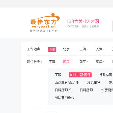
工作地点 :
不限
北京
上海
天津
海南
山东
山西
河北
职位分类 :
不限
厨房
前厅
客房
新疆
西藏
内蒙古
香港
护士/护理
旅游/景区/乐园
旅游
不限
炉灶主管/厨师
行政总厨
房地产开发
房地产规划与设计
面点主管/面点师
冷菜主管
冷
人力资源
行政
财务/审计/税务
影视/演出
日料厨师长
储备/实习
日料厨师
兼职
饼房厨
厨房其他职位