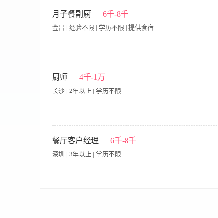
职位要求： 菜系:清淡为主，擅长粤菜和煲汤，没有此类菜经验或
员工生日礼物
较好沟通能力和团队协作意识，责任心强； 3、鼓励菜品研发、
月子餐副厨
6千-8千
包食宿、节日福利、社保5险
金昌 | 经验不限 | 学历不限 | 提供食宿
月子餐副厨岗位招聘简介 一、岗位名称：月子餐副厨 薪资：600
出餐：可根据产妇顺产、剖腹产、顺产侧切、产后体虚、妊娠期糖
厨师
4千-1万
饪、分装、按时送餐整套工作，无需主厨全程盯控。 配合主厨
长沙 | 2年以上 | 学历不限
更新时令月子菜品；做好每日食材清点、报采，精准核算用料，
类存放食材，每日后厨清洁、消杀，符合月子中心卫生验收要求
合护理、营养师优化餐单。 辅助后厨日常：主厨休息/休假期间全
能独立单兵完成整栋/批量月子餐出品，熟悉产后饮食禁忌、药膳
一、岗位职责 1. 负责餐厅日常菜品制作，保证口味稳定、出品速
证，了解食品卫生规范，讲究卫生、手脚麻利，按时准点出餐； 
洁、食材分类存放，符合食品安全要求。 4. 配合店内出餐，保证
餐厅客户经理
6千-8千
先，能快速上手上岗。 四、福利待遇（可选补充） 月休4天，包
合团队协作。 7. 定期维护设备，发现问题及时上报。 二、任职要求 
境干净舒适，工作环境为高端月子会所，工作强度低于饭店后厨
深圳 | 3年以上 | 学历不限
特色菜优先。 3. 熟悉厨房操作流程，会切配、掌握火候与调味。 4
意识，沟通顺畅，做事麻利。 三、工作时间 - 具体：每天制作中餐晚餐，中餐
节日福利（转正后）
· 开发和维护企业客户、高净值个人客户，拓展商务宴请、家庭宴
与店内团队紧密协作，确保各类宴请活动的顺利执行和客户满意度。
售目标，并积极收集市场及客户反馈，助力品牌优化。 · 任职要求