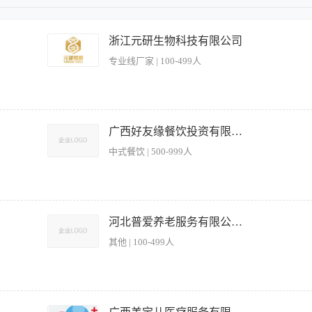
立完成出餐工作； 2. 熟悉粤菜烹饪技法（如镬气小炒、煲仔、焖炖等），对传统与创
本规范； 4. 工作责任心强，能适应食堂高峰时段及不定时商务接待的炒锅节奏； 5. 
浙江元研生物科技有限公司
专业线厂家 | 100-499人
代做员工餐
广西好友缘餐饮投资有限公司
中式餐饮 | 500-999人
理缺2人，负责切菜摆盘装盒等； 3.热厨2人，负责菜品的制作； 工资：18元/小时，额
市江南区海城路19号龙光云汇鲜智慧港 报名联系人：梁女士17344528168(微信同号） 陆主
河北普爱养老服务有限公司东二环裕华养护中心
其他 | 100-499人
谱并准时出餐； 2.熟悉厨房设备性能，按章操作，正确使用并日常维护与保养； 3.保
新，结合季节变化、老人饮食需求等不断创新适合老人的面点； 5.完成领导交办的临时