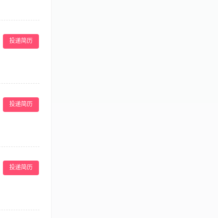
研发 5.公司
，有一定的产品
投递简历
，保证食品安全
求合理备料，控
投递简历
2、工作细致认
厨师证； 2、
投递简历
食谱，保障餐食