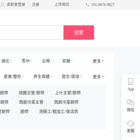
求职者登录
注册
上传简历
191-0678-9827
搜索
湖北
贵州
云南
安徽
更多
甘肃
台湾
广西
宁夏
医美/整形
养生保健
医生/医技
更多
电商其他
物业管理
App
/厨师
烧腊主管/厨师
上什主管/厨师
/商务拓展
收益/预订
客服及支持
菜厨师
西厨冷菜主管
西厨冷菜厨师
采购/物流
供应链
直播
微信
堂厨师
厨师
洗碗工/粗加工/保洁员
客服