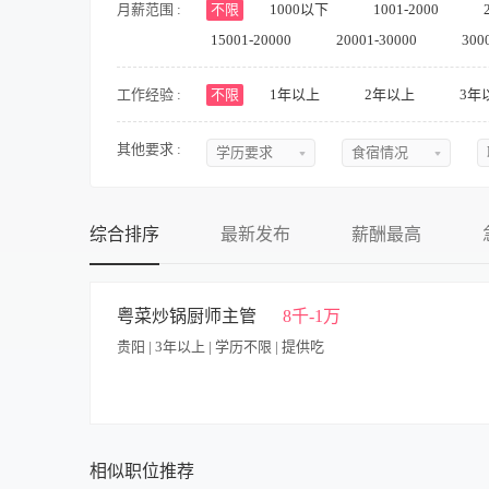
月薪范围 :
不限
1000以下
1001-2000
15001-20000
20001-30000
300
工作经验 :
不限
1年以上
2年以上
3年
其他要求 :
学历要求
食宿情况
不限
不限
初中
提供食宿
综合排序
最新发布
薪酬最高
中专
不提供食宿
中技
可提供吃
粤菜炒锅厨师主管
8千-1万
贵阳 | 3年以上 | 学历不限 | 提供吃
高中
可提供住
大专
食宿面议
本科
【岗位职责】 1. 负责公司营养餐厅接待用餐中粤菜菜品的独立
进行菜单优化与成本控制； 3. 严格把控食材质量与加工环节，
硕士
相似职位推荐
物料申领等工作，保障厨房日常运营顺畅； 5. 针对特殊饮食