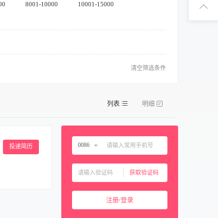
扫码下
00
8001-10000
10001-15000
扫码关注1
清空筛选条件
列表
明细
0086
投递简历
中国大陆
0086
获取验证码
中国香港
00852
菜菜品，配合部门
中国澳门
00853
注册/登录
验收、库存盘点、
中国台湾
00886
求。 【岗位要