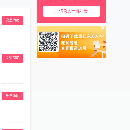
新菜品均有较好把
美国
001
有团队协作精
上传简历一键注册
西班牙
0034
马来西亚
0060
投递简历
新加坡
0065
泰国
0066
柬埔寨
00855
阿联酋
00971
投递简历
卡塔尔
00974
外补贴15元/
管
投递简历
持责任区域内物
任务。 任职条