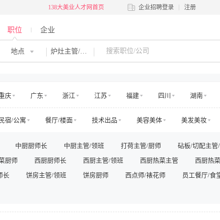
138大美业人才网首页
企业招聘登录
注册
职位
企业
地点
炉灶主管/厨师
重庆
广东
浙江
江苏
福建
四川
湖南
河南
吉林
江西
辽宁
陕西
黑龙江
青海
民宿/公寓
餐厅/楼面
技术出品
美容美体
美发美妆
澳门
国外
交通
娱乐
运动健身
零售管理
店面店员
电商运营
中厨厨师长
中厨主管/领班
打荷主管/厨师
砧板/切配主管
房地产销售/中介
房地产工程
高层管理
市场/运营
销售
菜厨师
西厨厨师长
西厨主管/领班
西厨热菜主管
西厨热
法务/咨询
IT/电脑
工程/维修
安保/消防
生产营运
师长
其他
饼房主管/领班
饼房厨师
西点师/裱花师
员工餐厅/食