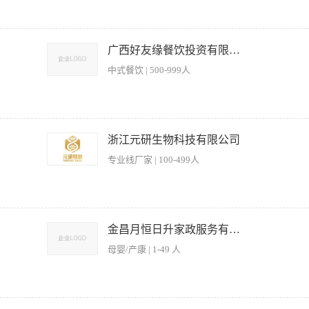
严格执行(食品卫生法)生产，确保食品安全 3.带领团队完成每天生产任务 4.进行新产品的
或大型包点工厂的生产经验（会操作包子机设备） 2.能针对性生产食堂需求的包点品种
广西好友缘餐饮投资有限公司
中式餐饮 | 500-999人
产品品质稳定、口感优良； 2、按照标准操作流程完成面点、煎炸类食品的加工与烹饪
4、维护煎档区域的设备清洁与日常保养，确保工作环境符合卫生标准； 5、根据营业需
浙江元研生物科技有限公司
保证出餐效率与时效性。 【岗位要求】 1、具备点心制作基础技能，会炸油条等； 
专业线厂家 | 100-499人
健康证，严格遵守食品安全操作规范； 4、具备团队协作意识，服从工作安排；
不擅长本两类的厨师请勿投递。 任职要求： 1、初中以上学历，3年以上工作经验，有
创新 懂烧烤、点心制作经验者优先； 职位福利：带薪年假、节日福利、社保5险
金昌月恒日升家政服务有限公司
母婴/产康 | 1-49 人
体规划、研发与制作，根据产妇体质、口味偏好、哺乳需求、恢复阶段，定制每日营养