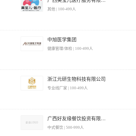
广西美宝儿医疗服务有限公司
龄要求：性别不限，年龄要求25-50周岁 3.工作经验要求：1年以上面点工作经验 4.
其他 | 100-499人
吃苦耐劳，服务热情，虚心接受合理意见，不断改进工作中的不足 6.其他要求：无传染
精心加工、制作各类中式面点:包子、饺子、烙饼、花卷、馒头等; 2.在厨师长的领导下协助餐饮部
口味及时作出烹饪方法调整，有菜品研发经验者优先; (3)任职要求: 1、年龄25-45
中旭医学集团
中心、母婴相关行业工作经验优先录用; 3、热爱本职工作，有团队合作精神，为人踏
健康管理/体检 | 100-499人
钻研业务，不断提高面点制作的技术水 平; 5、具有良好的安全防范意识、责任心、职
日福利+月休4天
点及配料，掌握各种点心的风味。 2、负责内部日常所用原料的领用，协助制定采购计划
摆放整齐。 4、掌握食品成本核算，协助厨师长制定点心出品方案。 5、按季节定期
浙江元研生物科技有限公司
本。 【岗位要求】 1、 有在星级酒店或餐厅从事面点和早茶制作工作经验。 2、 熟
专业线厂家 | 100-499人
作​，​包​括​但​不​限​于​包​子​、​馒​头​、​饺​子​、​画​卷​、​油​条​等​传​统​面​食​；​ ​ ​ ​2​、​根​据​公​
​作​过​程​的​卫​生​与​安​全​，​严​格​遵​守​食​品​安​全​标​准​；​ ​ ​ ​4​、​维​护​厨​房​设​备​的​清​洁​与​正​常​运​转
广西好友缘餐饮投资有限公司
​式​面​点​制​作​基​础​技​能​，​能​独​立​完​成​常​见​面​点​的​制​作​；​ ​ ​ ​2​、​对​食​材​特​性​有​一​定​了​解​，​能​够​根​
中式餐饮 | 500-999人
​遇​可​谈​