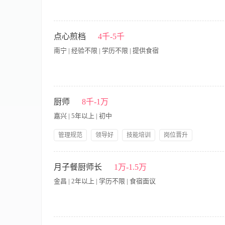
工作内容： 1.全面掌握各种面点的工作流程和制作方法、工艺 2.
领导交办的其他工作事项 要求 1.有三年以上的学校、食堂包子
点心煎档
4千-5千
研发更新能力 3.热爱工作，且有领导和协调团队能力
南宁 | 经验不限 | 学历不限 | 提供食宿
【岗位职责】 1、负责各类中式点心的制作、煎制及出品，确保
与卫生； 3、协助研发新式点心产品，参与菜单更新与改良； 
厨师
8千-1万
制食材损耗，降低运营成本； 6、配合团队完成高峰期出品任务，
嘉兴 | 5年以上 | 初中
真，能适应餐饮行业快节奏工作环境； 3、身体健康，持有有效
管理规范
领导好
技能培训
岗位晋升
包吃包住
差旅补贴
分红
职工社保
职位要求： 菜系:清淡为主，擅长粤菜和煲汤，没有此类菜经验或
员工生日礼物
较好沟通能力和团队协作意识，责任心强； 3、鼓励菜品研发、
月子餐厨师长
1万-1.5万
金昌 | 2年以上 | 学历不限 | 食宿面议
月子餐主厨招聘 岗位职责 1、负责产后妈妈个性化月子餐的整