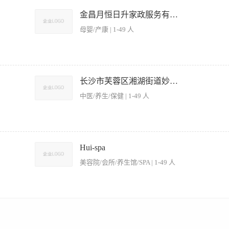
不擅长本两类的厨师请勿投递。 任职要求： 1、初中以上学历，3年以上工作经验，有
创新 懂烧烤、点心制作经验者优先； 地址：台州市仙居县横溪镇神养仙居基地 职位
金昌月恒日升家政服务有限公司
母婴/产康 | 1-49 人
0-8000元/月（根据实操能力、从业年限面议，全勤+绩效另算） 二、岗位职责 独立
尿病、下奶/回奶等不同体质，自主搭配一日5餐（三餐正餐+两顿加餐），独立完成
长沙市芙蓉区湘湖街道妙真堂养生馆
完善月子食谱：跟进产后四阶段食补（排恶露、修复、催乳、滋补），优化菜品口味、
中医/养生/保健 | 1-49 人
减少食材损耗。 厨房环境卫生管控：严格遵循母婴厨房食品安全标准，厨具消毒、生
。 餐品问题跟进：收集宝妈用餐反馈，及时调整菜品软硬、口味、滋补配比；妥善处
权顶岗，统筹当日所有月子餐制作、出餐工作。 三、任职要求 有月子餐/营养餐/私
食补常识； 懂荤素搭配、少油少盐低糖烹饪，擅长汤品、月子粥、面点、滋补小菜制
度、摆盘规范。 2. 严格按菜谱、标准流程操作，控制成本与食材损耗。 3. 负责后厨
服从门店排班与管理，责任心强，细心有耐心，尊重产妇饮食个性化需求； 有无厨师
出餐时效。 5. 负责食材验收、切配、腌制、加工等基础工作。 6. 遵守厨房纪律，服
Hui-spa
吃住/餐补，法定节假日加班补贴； 试用期1-3个月，转正后按能力上调薪资，绩效奖金
1. 年龄 18–55岁，身体健康，持有健康证。 2. 有 1年以上 同岗位工作经验，熟悉家
。
美容院/会所/养生馆/SPA | 1-49 人
. 吃苦耐劳，能适应轮班/节假日上班。 5. 干净整洁、责任心强、无不良嗜好，服从管理
出餐时间11:30-11:50 晚餐出餐时间:17:00-17:20 - 月休：2天 四、薪资待遇 
席等业务。 · 深度了解客户需求，为客户提供专业的宴请菜单定制、场地安排等一站式
 · 建立并更新客户档案，进行定期回访与关系维护，提升客户黏性与复购。 · 完
： · 三年以上高端餐饮、酒店、会所或相关行业的销售/客户管理经验。 · 具备优秀