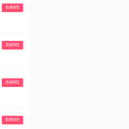
健康。 熟练掌
投递简历
宝妈对餐食的反
材存储与成本管
年及以上厨师从
不同体质产妇
主食、催乳菜品
理，包括物料准
 严格遵守食品
 五年以上西厨房
投递简历
与植物性食材相
健康理念的餐厅工
务水准符合要求
安全及卫生标准
投递简历
3年以上西餐厅
识及数据分析能
50 岁 2.有
团建等），让你
投递简历