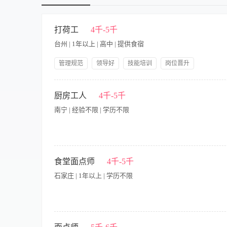
求】 1. 学历、经验、年龄不限，具备粤菜炒锅实操能力，能独
博士
握； 3. 具备食品安全意识，了解厨房消杀、留样、台账记录等基
神，服从上级调配，无不良餐饮行业从业记录。
打荷工
4千-5千
台州 | 1年以上 | 高中 | 提供食宿
管理规范
领导好
技能培训
岗位晋升
包吃包住
差旅补贴
分红
职工社保
待遇4000-6000 1、切配菜 2、摆盘 3、厨房忙时或主厨休息，
员工生日礼物
厨房工人
4千-5千
南宁 | 经验不限 | 学历不限
急聘兼职，包工作餐： 1.包装2人，负责生鲜熟食打包等； 2.前处
日。次月15日结工资。 上班时间：2:30-10:30 工作地址:南宁
食堂面点师
4千-5千
15717719979（微信同号）
石家庄 | 1年以上 | 学历不限
主要工作职责： 1.根据养老机构老人饮食需求和主管确定面点食
品及原料摆放有序、整齐，无变质或霉变物品； 4.善于钻研和创