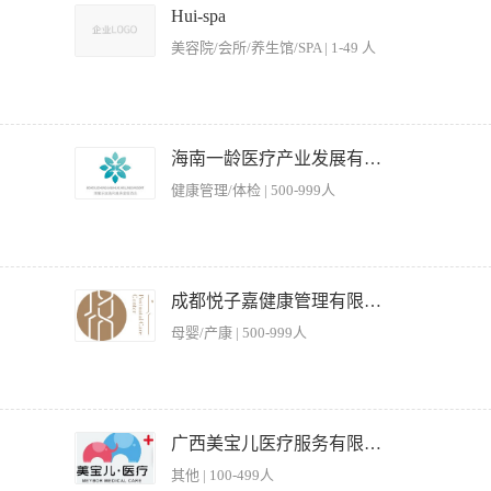
烹饪制作全流程，遵守食品卫生安全规范，杜绝食品安全隐患，保证餐食干净、新鲜、
Hui-spa
奶、寒凉食材，兼顾口感与产后调理功效，助力宝妈身体恢复与乳汁分泌。 及时收集
美容院/会所/养生馆/SPA | 1-49 人
体验。 3、负责厨房环境卫生、厨具餐具清洁消毒，保持操作区域整洁有序，做好食
等相关工作，遵守门店各项管理制度。 任职要求 1、年龄28-50岁，持有健康证，5
高端家政、母婴机构主厨经验者优先。 精通中式烹饪，熟练掌握产后营养知识，了解
独立研发定制月子餐食谱。 2、注重食材营养保留，擅长药膳搭配、滋补汤品、月子
严格把控菜品质量、口味和稳定性，确保符合公司标准。 · 负责后厨西餐区域的日常管
事认真负责、细心有耐心，亲和力强，善于沟通，能精准捕捉客户需求，服务意识强。
少损耗。 · 确保后厨环境卫生、食品安全及操作规范符合国家法规。 · 任职要求： ·
海南一龄医疗产业发展有限公司
能力佳。 薪
法，具备扎实的基本功和创新能力。 · 对中国融合菜系有浓厚兴趣，能够将西餐技艺
健康管理/体检 | 500-999人
队合作精神，能承受工作压力。 · （加分项）有高端素食餐厅或任何酒店西餐经历，注重
程优化及日常运营监督 2、制定并执行标准化服务流程，确保菜品质量、出品速度及服
 4、组织员工培训，提升团队专业技能和服务意识，建立高效服务团队 5、监督食品
成都悦子嘉健康管理有限公司
方案，达成业绩指标 7、处理客户投诉及突发事件，维护餐厅声誉 【岗位要求】 1、
母婴/产康 | 500-999人
准，具备菜单设计能力 3、优秀的团队管理能力，能有效激励员工 4、具备成本控制意
谨，能承受工作压力 7、持有餐饮管理相关证书者优先
责员工餐分餐 4.负责洗碗间的卫生清洁和维护 5.负责垃圾的收送 二、任职资格 1.年龄30~
我们有健全的福利体系（包吃包住，提供社保、雇主责任险、带薪年假、生日&节日福利、
广西美宝儿医疗服务有限公司
作氛围，每月准时发薪
其他 | 100-499人