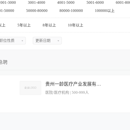
2001-3000
3001-4000
4001-5000
5001-6000
6001-80
01-50000
50000-80000
80000-100000
100000以上
以上
5年以上
8年以上
10年以上
职位性质
更新日期
不限
不限
全职
今日最新
急聘
兼职
近三天
实习
近五天
贵州一龄医疗产业发展有限公司
医院/医疗机构 | 500-999人
临时
近一周
近两周
近一月
炒锅烹饪，确保出品口味纯正、色泽美观； 2. 根据时令及营养需求，定期研发创新粤
执行厨房卫生、安全及设备管理规范，杜绝食品安全隐患； 4. 协助行政总厨完成食材
近二月
需求（如低盐、低脂、养生餐）进行定制化出品，满足医疗健康企业员工及客户的健康需