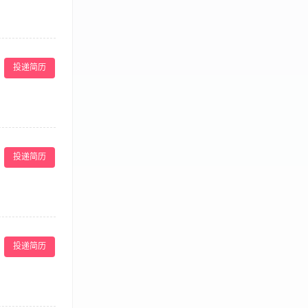
 3.手脚麻利，
—16:00中
投递简历
活：8:00-
PA会馆 联系
投递简历
年龄30~50
福利、团建
投递简历